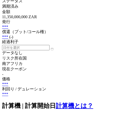
ステータス
満期済み
金額
11,350,000,000 ZAR
発行
***
償還（プット/コール権）
***
(-)
経過利子
データなし
リスク所在国
南アフリカ
現在クーポン
-
価格
***
利回り / デュレーション
***
計算機 | 計算開始日
計算機とは？