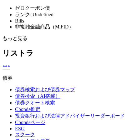
ゼロクーポン債
ランク: Undefined
Bills
非複雑金融商品（MiFID）
もっと見る
リストラ
***
債券
債券検索および債券マップ
債券検索（AI搭載）
債券クオート検索
Cbonds推定
投資銀行および法律アドバイザーリーダーボード
Cbondsページ
ESG
スクーク