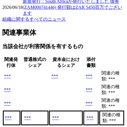
新規発行：South Africaが発行いたしました 債券
2026/06/18
(ZAM000741446) 発行額はZAR 5450百万でござい
ます
組織に関するすべてのニュース
関連事業体
当該会社が利害関係を有するもの
関連発
普通株式の
資本金におけ
添付
行体
シェア
るシェア
書類
関連の種
***
***
***
類: ***
関連の種
***
***
類: ***
関連の種
***
***
類: ***
関連の種
***
***
***
***
類: ***