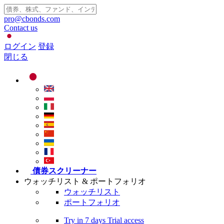
pro@cbonds.com
Contact us
ログイン
登録
閉じる
債券スクリーナー
ウォッチリスト & ポートフォリオ
ウォッチリスト
ポートフォリオ
Try in
7 days
Trial access