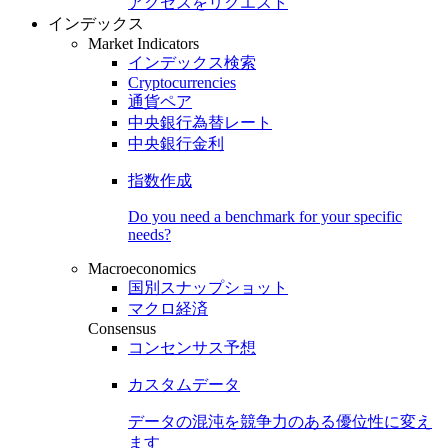
アクセスをリクエスト
インデックス
Market Indicators
インデックス検索
Cryptocurrencies
通貨ペア
中央銀行為替レート
中央銀行金利
指数作成
Do you need a benchmark for your specific
needs?
Macroeconomics
国別スナップショット
マクロ経済
Consensus
コンセンサス予想
カスタムデータ
データの混沌を競争力のある
優位性
に変え
ます