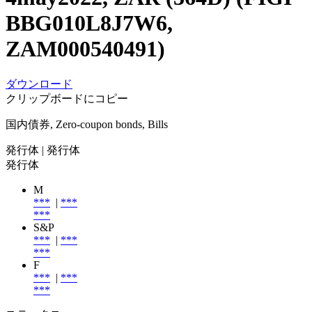
BBG010L8J7W6,
ZAM000540491)
ダウンロード
クリップボードにコピー
国内債券, Zero-coupon bonds, Bills
発行体
| 発行体
発行体
M
***
|
***
***
S&P
***
|
***
***
F
***
|
***
***