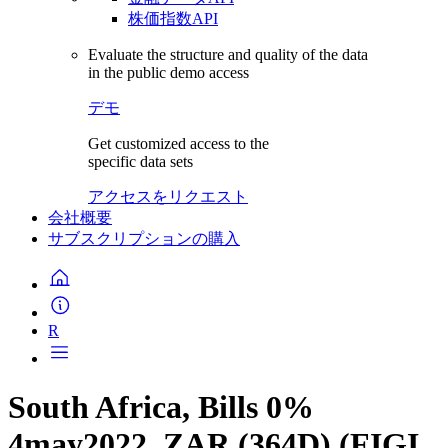
株価指数API
Evaluate the structure and quality of the data
in the public demo access
デモ
Get customized access to the
specific data sets
アクセスをリクエスト
会社概要
サブスクリプションの購入
R
South Africa, Bills 0%
4may2022, ZAR (364D) (FIGI