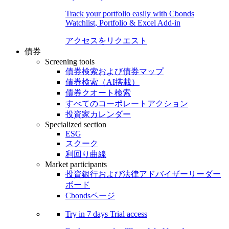
Track your portfolio easily with Cbonds
Watchlist, Portfolio & Excel Add-in
アクセスをリクエスト
債券
Screening tools
債券検索および債券マップ
債券検索（AI搭載）
債券クオート検索
すべてのコーポレートアクション
投資家カレンダー
Specialized section
ESG
スクーク
利回り曲線
Market participants
投資銀行および法律アドバイザーリーダー
ボード
Cbondsページ
Try in
7 days
Trial access