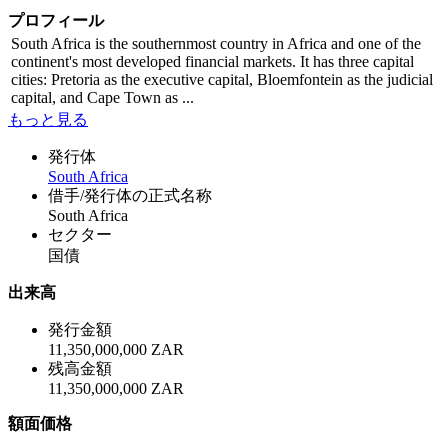
プロフィール
South Africa is the southernmost country in Africa and one of the
continent's most developed financial markets. It has three capital
cities: Pretoria as the executive capital, Bloemfontein as the judicial
capital, and Cape Town as ...
もっと見る
発行体
South Africa
借手/発行体の正式名称
South Africa
セクター
国債
出来高
発行金額
11,350,000,000 ZAR
残高金額
11,350,000,000 ZAR
額面価格