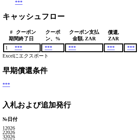
***
キャッシュフロー
#
クーポン
クーポ
クーポン支払
償還,
期間終了日
ン、%
金額, ZAR
ZAR
1
***
***
***
***
***
Excelにエクスポート
早期償還条件
***
入札および追加発行
№
日付
1
2026
2
2026
3
2026