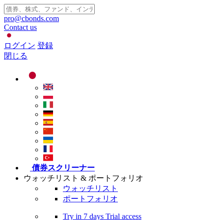
pro@cbonds.com
Contact us
ログイン
登録
閉じる
債券スクリーナー
ウォッチリスト & ポートフォリオ
ウォッチリスト
ポートフォリオ
Try in
7 days
Trial access