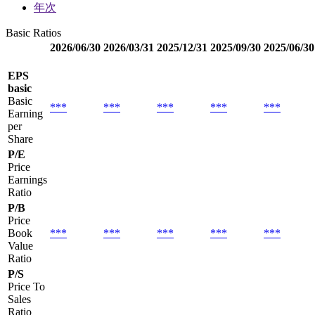
年次
Basic Ratios
2026/06/30
2026/03/31
2025/12/31
2025/09/30
2025/06/30
EPS
basic
Basic
***
***
***
***
***
Earning
per
Share
P/E
Price
Earnings
Ratio
P/B
Price
Book
***
***
***
***
***
Value
Ratio
P/S
Price To
Sales
Ratio