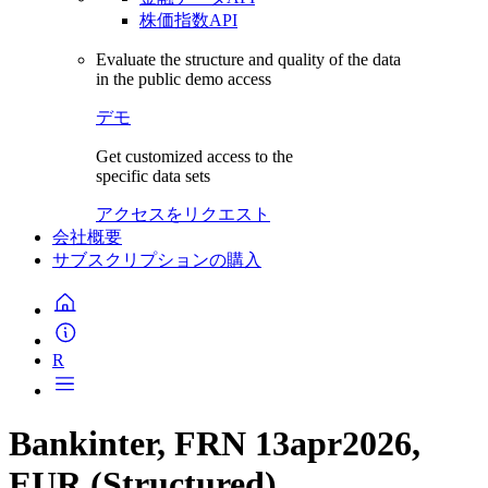
株価指数API
Evaluate the structure and quality of the data
in the public demo access
デモ
Get customized access to the
specific data sets
アクセスをリクエスト
会社概要
サブスクリプションの購入
R
Bankinter, FRN 13apr2026,
EUR (Structured)