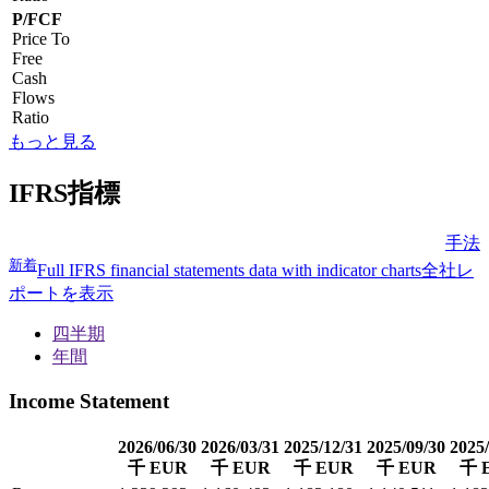
P/FCF
Price To
Free
Cash
Flows
Ratio
もっと見る
IFRS指標
手法
新着
Full IFRS financial statements data with indicator charts
全社レ
ポートを表示
四半期
年間
Income Statement
2026/06/30
2026/03/31
2025/12/31
2025/09/30
2025/
千 EUR
千 EUR
千 EUR
千 EUR
千 