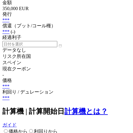
金額
350,000 EUR
発行
***
償還（プット/コール権）
***
(-)
経過利子
データなし
リスク所在国
スペイン
現在クーポン
-
価格
***
利回り / デュレーション
***
計算機 | 計算開始日
計算機とは？
ガイド
価格から
利回りから