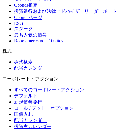
Cbonds推定
投資銀行および法律アドバイザーリーダーボード
Cbondsページ
ESG
スクーク
最も人気の債券
Bono americano a 10 años
株式
株式検索
配当カレンダー
コーポレート・アクション
すべてのコーポレートアクション
デフォルト
新規債券発行
コール / プット・オプション
国債入札
配当カレンダー
投資家カレンダー