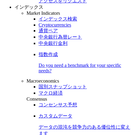
アクセスをリクエスト
インデックス
Market Indicators
インデックス検索
Cryptocurrencies
通貨ペア
中央銀行為替レート
中央銀行金利
指数作成
Do you need a benchmark for your specific
needs?
Macroeconomics
国別スナップショット
マクロ経済
Consensus
コンセンサス予想
カスタムデータ
データの混沌を競争力のある
優位性
に変え
ます