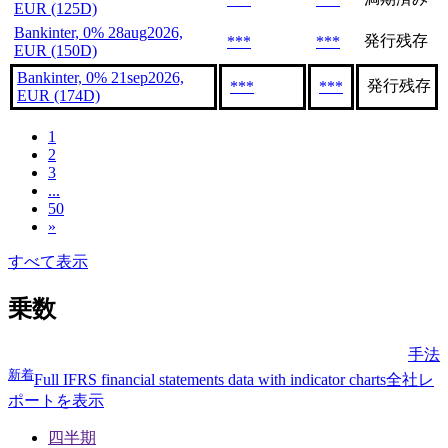
EUR (125D)
Bankinter, 0% 28aug2026,
発行残存
***
***
EUR (150D)
Bankinter, 0% 21sep2026,
発行残存
***
***
EUR (174D)
1
2
3
...
50
»
すべて表示
乗数
手法
新着
Full IFRS financial statements data with indicator charts
全社レ
ポートを表示
四半期