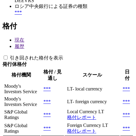
DEEVRS
ロシア中央銀行による証券の種類
***
格付
現在
履歴
引き回された格付を表示
発行体格付
格付 / 見
日
格付機関
スケール
通し
付
Moody's
***
LT- local currency
***
Investors Service
Moody's
***
LT- foreign currency
***
Investors Service
Local Currency LT
S&P Global
***
***
Ratings
格付レポート
Foreign Currency LT
S&P Global
***
***
Ratings
格付レポート