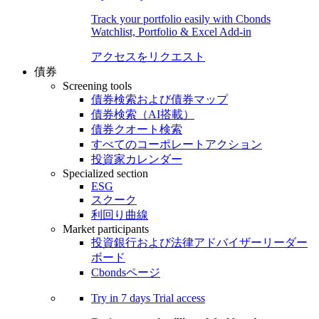
Track your portfolio easily with Cbonds
Watchlist, Portfolio & Excel Add-in
アクセスをリクエスト
債券
Screening tools
債券検索および債券マップ
債券検索（AI搭載）
債券クオート検索
すべてのコーポレートアクション
投資家カレンダー
Specialized section
ESG
スクーク
利回り曲線
Market participants
投資銀行および法律アドバイザーリーダー
ボード
Cbondsページ
Try in
7 days
Trial access