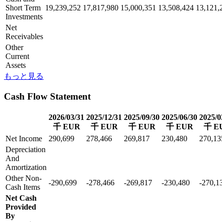
Short Term
19,239,252
17,817,980
15,000,351
13,508,424
13,121,
Investments
Net
Receivables
Other
Current
Assets
もっと見る
Cash Flow Statement
2026/03/31
2025/12/31
2025/09/30
2025/06/30
2025/0
千 EUR
千 EUR
千 EUR
千 EUR
千 E
Net Income
290,699
278,466
269,817
230,480
270,13
Depreciation
And
Amortization
Other Non-
-290,699
-278,466
-269,817
-230,480
-270,1
Cash Items
Net Cash
Provided
By