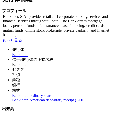
プロフィール
Bankinter, S.A. provides retail and corporate banking services and
financial services throughout Spain. The Bank offers mortgage
loans, pension funds, life insurance, lease financing, credit cards,
mutual funds, online stock brokerage, private banking, and Internet
banking ...
もっと見る
発行体
Bankinter
借手/発行体の正式名称
Bankinter
セクター
社債
業種
銀行
株式
Bankinter, ordinary share
Bankinter, American depositary receipt (ADR)
出来高