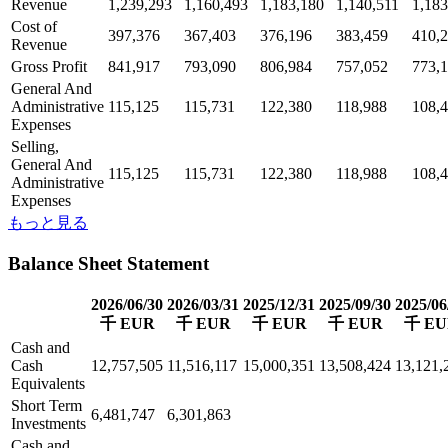
Revenue
1,239,293
1,160,493
1,183,180
1,140,511
1,183
Cost of
397,376
367,403
376,196
383,459
410,
Revenue
Gross Profit
841,917
793,090
806,984
757,052
773,
General And
Administrative
115,125
115,731
122,380
118,988
108,
Expenses
Selling,
General And
115,125
115,731
122,380
118,988
108,
Administrative
Expenses
もっと見る
Balance Sheet Statement
2026/06/30
2026/03/31
2025/12/31
2025/09/30
2025/06
千 EUR
千 EUR
千 EUR
千 EUR
千 EU
Cash and
Cash
12,757,505
11,516,117
15,000,351
13,508,424
13,121,
Equivalents
Short Term
6,481,747
6,301,863
Investments
Cash and