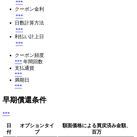
***
クーポン金利
***
日数計算方法
***
利払い計上日
***
クーポン頻度
***
年間回数
支払通貨
***
満期日
***
早期償還条件
***
日
オプションタイ
額面価格による買戻済み金額、
付
プ
百万