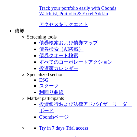
Track your portfolio easily with Cbonds
Watchlist, Portfolio & Excel Add-in
アクセスをリクエスト
債券
Screening tools
債券検索および債券マップ
債券検索（AI搭載）
債券クオート検索
すべてのコーポレートアクション
投資家カレンダー
Specialized section
ESG
スクーク
利回り曲線
Market participants
投資銀行および法律アドバイザーリーダー
ボード
Cbondsページ
Try in
7 days
Trial access