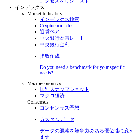
アクセスをリクエスト
インデックス
Market Indicators
インデックス検索
Cryptocurrencies
通貨ペア
中央銀行為替レート
中央銀行金利
指数作成
Do you need a benchmark for your specific
needs?
Macroeconomics
国別スナップショット
マクロ経済
Consensus
コンセンサス予想
カスタムデータ
データの混沌を競争力のある
優位性
に変え
ます