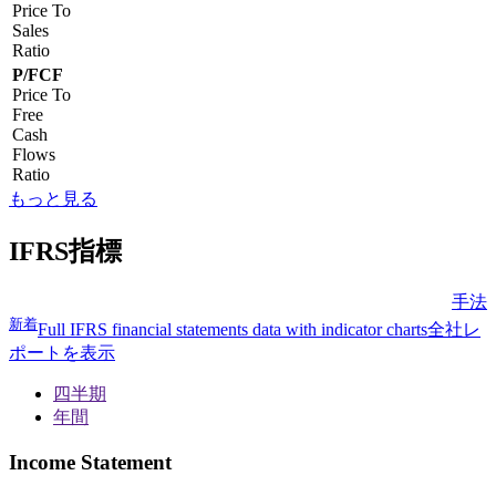
Price To
Sales
Ratio
P/FCF
Price To
Free
Cash
Flows
Ratio
もっと見る
IFRS指標
手法
新着
Full IFRS financial statements data with indicator charts
全社レ
ポートを表示
四半期
年間
Income Statement