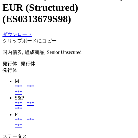
EUR (Structured)
(ES0313679S98)
ダウンロード
クリップボードにコピー
国内債券, 組成商品, Senior Unsecured
発行体
| 発行体
発行体
M
***
|
***
***
S&P
***
|
***
***
F
***
|
***
***
ステータス