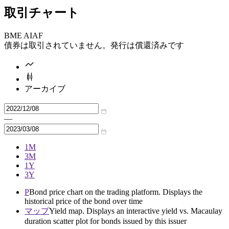
取引チャート
BME AIAF
債券は取引されていません。発行は償還済みです
アーカイブ
—
1M
3M
1Y
3Y
P
Bond price chart on the trading platform. Displays the
historical price of the bond over time
マップ
Yield map. Displays an interactive yield vs. Macaulay
duration scatter plot for bonds issued by this issuer