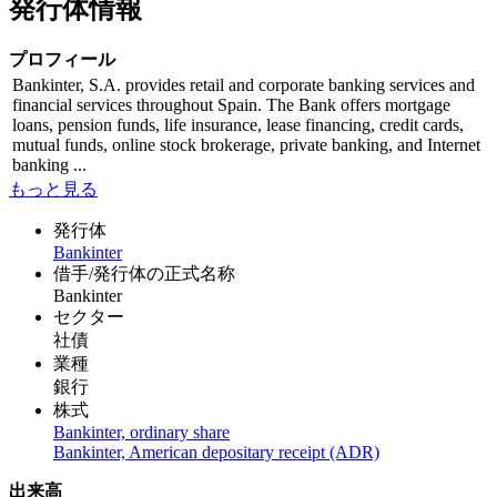
発行体情報
プロフィール
Bankinter, S.A. provides retail and corporate banking services and
financial services throughout Spain. The Bank offers mortgage
loans, pension funds, life insurance, lease financing, credit cards,
mutual funds, online stock brokerage, private banking, and Internet
banking ...
もっと見る
発行体
Bankinter
借手/発行体の正式名称
Bankinter
セクター
社債
業種
銀行
株式
Bankinter, ordinary share
Bankinter, American depositary receipt (ADR)
出来高