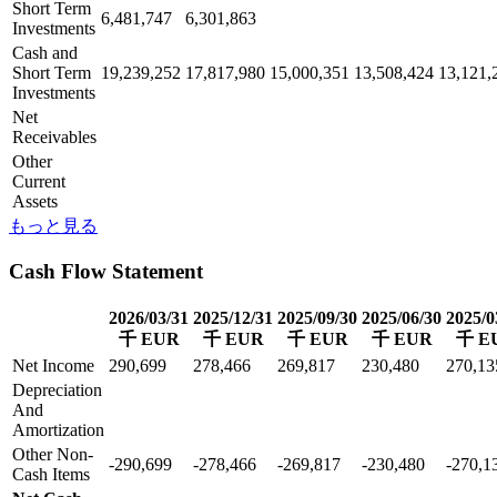
Short Term
6,481,747
6,301,863
Investments
Cash and
Short Term
19,239,252
17,817,980
15,000,351
13,508,424
13,121,
Investments
Net
Receivables
Other
Current
Assets
もっと見る
Cash Flow Statement
2026/03/31
2025/12/31
2025/09/30
2025/06/30
2025/0
千 EUR
千 EUR
千 EUR
千 EUR
千 E
Net Income
290,699
278,466
269,817
230,480
270,13
Depreciation
And
Amortization
Other Non-
-290,699
-278,466
-269,817
-230,480
-270,1
Cash Items