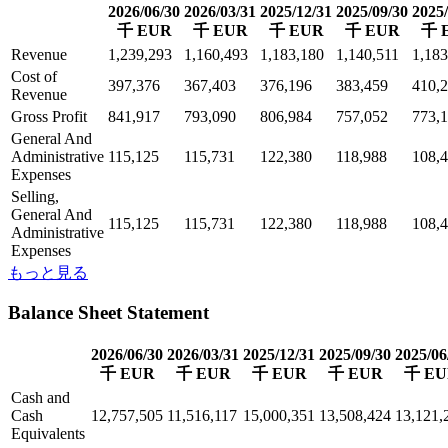
2026/06/30
2026/03/31
2025/12/31
2025/09/30
2025/
千 EUR
千 EUR
千 EUR
千 EUR
千 
Revenue
1,239,293
1,160,493
1,183,180
1,140,511
1,183
Cost of
397,376
367,403
376,196
383,459
410,
Revenue
Gross Profit
841,917
793,090
806,984
757,052
773,
General And
Administrative
115,125
115,731
122,380
118,988
108,
Expenses
Selling,
General And
115,125
115,731
122,380
118,988
108,
Administrative
Expenses
もっと見る
Balance Sheet Statement
2026/06/30
2026/03/31
2025/12/31
2025/09/30
2025/06
千 EUR
千 EUR
千 EUR
千 EUR
千 EU
Cash and
Cash
12,757,505
11,516,117
15,000,351
13,508,424
13,121,
Equivalents