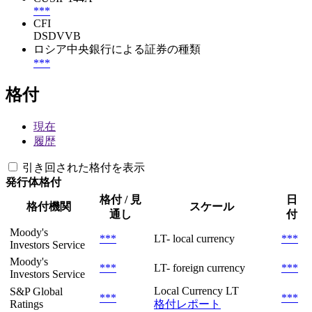
***
CFI
DSDVVB
ロシア中央銀行による証券の種類
***
格付
現在
履歴
引き回された格付を表示
発行体格付
格付 / 見
日
格付機関
スケール
通し
付
Moody's
***
LT- local currency
***
Investors Service
Moody's
***
LT- foreign currency
***
Investors Service
Local Currency LT
S&P Global
***
***
Ratings
格付レポート