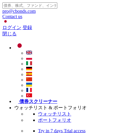
pro@cbonds.com
Contact us
ログイン
登録
閉じる
債券スクリーナー
ウォッチリスト & ポートフォリオ
ウォッチリスト
ポートフォリオ
Try in
7 days
Trial access