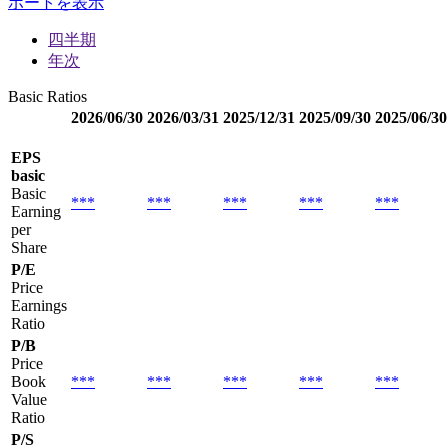
ポートを表示
四半期
年次
Basic Ratios
2026/06/30
2026/03/31
2025/12/31
2025/09/30
2025/06/30
EPS
basic
Basic
***
***
***
***
***
Earning
per
Share
P/E
Price
Earnings
Ratio
P/B
Price
Book
***
***
***
***
***
Value
Ratio
P/S