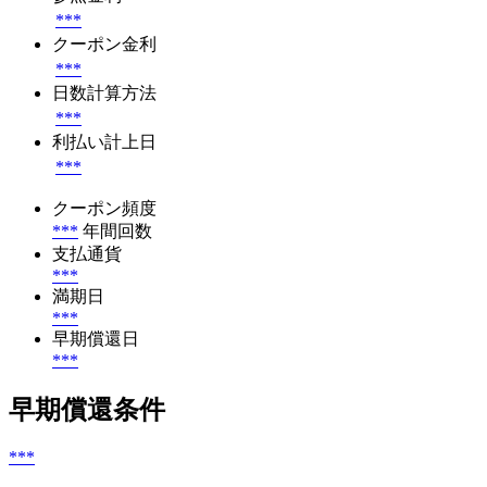
***
クーポン金利
***
日数計算方法
***
利払い計上日
***
クーポン頻度
***
年間回数
支払通貨
***
満期日
***
早期償還日
***
早期償還条件
***