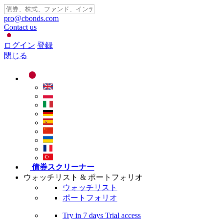
pro@cbonds.com
Contact us
ログイン
登録
閉じる
債券スクリーナー
ウォッチリスト & ポートフォリオ
ウォッチリスト
ポートフォリオ
Try in
7 days
Trial access