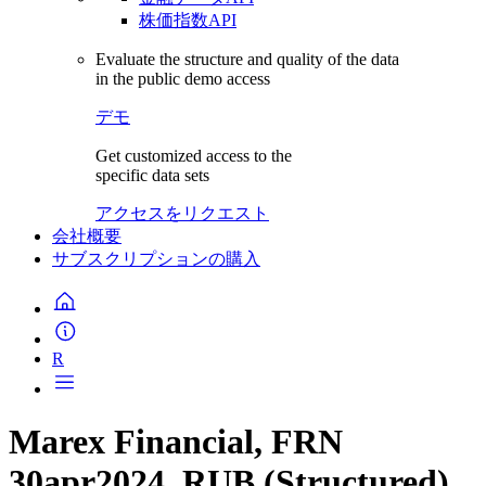
株価指数API
Evaluate the structure and quality of the data
in the public demo access
デモ
Get customized access to the
specific data sets
アクセスをリクエスト
会社概要
サブスクリプションの購入
R
Marex Financial, FRN
30apr2024, RUB (Structured)