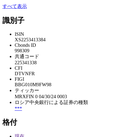
すべて表示
識別子
ISIN
XS2253413384
Cbonds ID
998309
共通コード
225341338
CFI
DTVNFR
FIGI
BBG010M9FW98
ティッカー
MRXFIN 0 04/30/24 0003
ロシア中央銀行による証券の種類
***
格付
現在