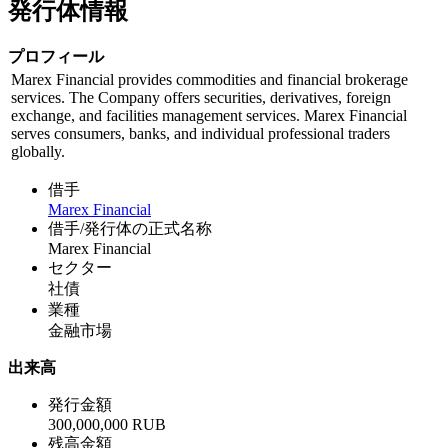
発行体情報
プロフィール
Marex Financial provides commodities and financial brokerage
services. The Company offers securities, derivatives, foreign
exchange, and facilities management services. Marex Financial
serves consumers, banks, and individual professional traders
globally.
借手
Marex Financial
借手/発行体の正式名称
Marex Financial
セクター
社債
業種
金融市場
出来高
発行金額
300,000,000 RUB
残高金額