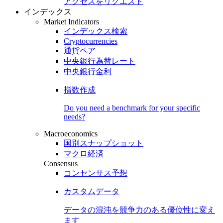
アクセスをリクエスト
インデックス
Market Indicators
インデックス検索
Cryptocurrencies
通貨ペア
中央銀行為替レート
中央銀行金利
指数作成
Do you need a benchmark for your specific
needs?
Macroeconomics
国別スナップショット
マクロ経済
Consensus
コンセンサス予想
カスタムデータ
データの混沌を競争力のある
優位性
に変え
ます