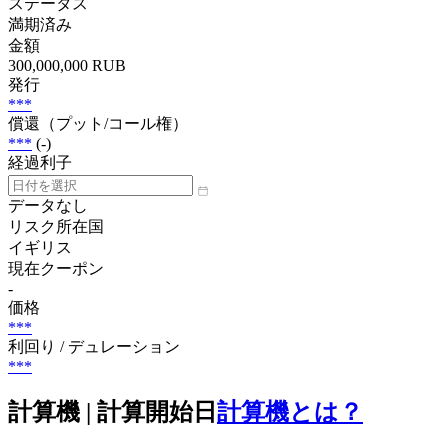
ステータス
満期済み
金額
300,000,000 RUB
発行
***
償還（プット/コール権）
***
(-)
経過利子
データなし
リスク所在国
イギリス
現在クーポン
-
価格
***
利回り / デュレーション
***
計算機 | 計算開始日
計算機とは？