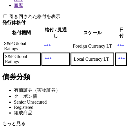
履歴
引き回された格付を表示
発行体格付
格付 / 見通
日
格付機関
スケール
し
付
S&P Global
***
Foreign Currency LT
***
Ratings
S&P Global
***
Local Currency LT
***
Ratings
債券分類
有価証券（実物証券）
クーポン債
Senior Unsecured
Registered
組成商品
もっと見る