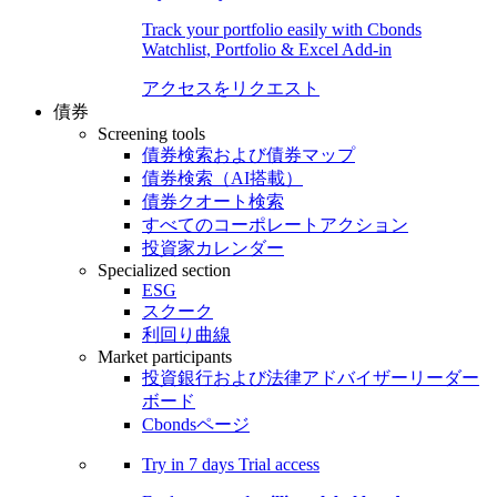
Track your portfolio easily with Cbonds
Watchlist, Portfolio & Excel Add-in
アクセスをリクエスト
債券
Screening tools
債券検索および債券マップ
債券検索（AI搭載）
債券クオート検索
すべてのコーポレートアクション
投資家カレンダー
Specialized section
ESG
スクーク
利回り曲線
Market participants
投資銀行および法律アドバイザーリーダー
ボード
Cbondsページ
Try in
7 days
Trial access