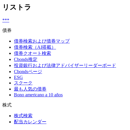
リストラ
***
債券
債券検索および債券マップ
債券検索（AI搭載）
債券クオート検索
Cbonds推定
投資銀行および法律アドバイザーリーダーボード
Cbondsページ
ESG
スクーク
最も人気の債券
Bono americano a 10 años
株式
株式検索
配当カレンダー