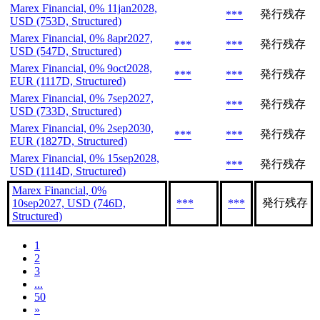
Marex Financial, 0% 11jan2028,
発行残存
***
USD (753D, Structured)
Marex Financial, 0% 8apr2027,
発行残存
***
***
USD (547D, Structured)
Marex Financial, 0% 9oct2028,
発行残存
***
***
EUR (1117D, Structured)
Marex Financial, 0% 7sep2027,
発行残存
***
USD (733D, Structured)
Marex Financial, 0% 2sep2030,
発行残存
***
***
EUR (1827D, Structured)
Marex Financial, 0% 15sep2028,
発行残存
***
USD (1114D, Structured)
Marex Financial, 0%
発行残存
10sep2027, USD (746D,
***
***
Structured)
1
2
3
...
50
»