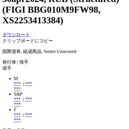
(FIGI BBG010M9FW98,
XS2253413384)
ダウンロード
クリップボードにコピー
国際債券, 組成商品, Senior Unsecured
発行体
| 借手
借手
M
***
|
***
***
S&P
***
|
***
***
F
***
|
***
***