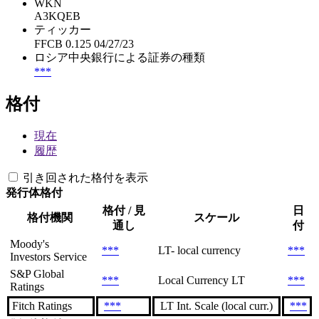
WKN
A3KQEB
ティッカー
FFCB 0.125 04/27/23
ロシア中央銀行による証券の種類
***
格付
現在
履歴
引き回された格付を表示
発行体格付
格付 / 見
日
格付機関
スケール
通し
付
Moody's
***
LT- local currency
***
Investors Service
S&P Global
***
Local Currency LT
***
Ratings
Fitch Ratings
***
LT Int. Scale (local curr.)
***