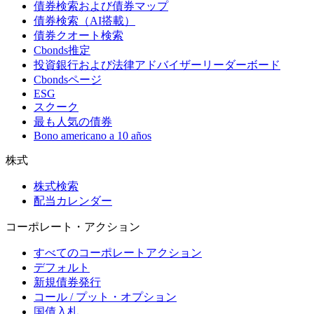
債券検索および債券マップ
債券検索（AI搭載）
債券クオート検索
Cbonds推定
投資銀行および法律アドバイザーリーダーボード
Cbondsページ
ESG
スクーク
最も人気の債券
Bono americano a 10 años
株式
株式検索
配当カレンダー
コーポレート・アクション
すべてのコーポレートアクション
デフォルト
新規債券発行
コール / プット・オプション
国債入札