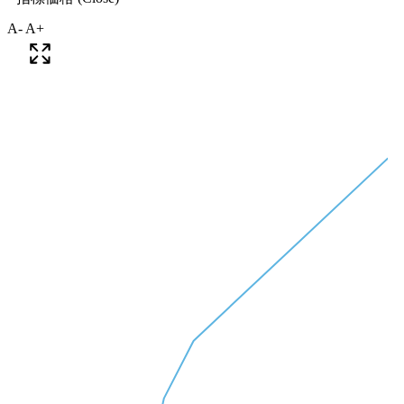
A-
A+