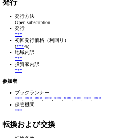
発行
発行方法
Open subscription
発行
***
初回発行価格（利回り）
(
***
%)
地域内訳
***
投資家内訳
***
参加者
ブックランナー
***
,
***
,
***
,
***
,
***
,
***
,
***
,
***
,
***
保管機関
***
転換および交換