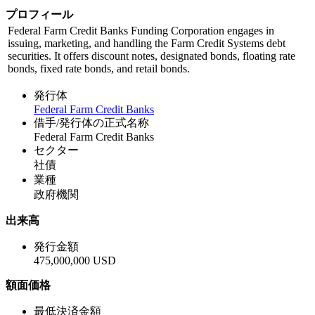
プロフィール
Federal Farm Credit Banks Funding Corporation engages in
issuing, marketing, and handling the Farm Credit Systems debt
securities. It offers discount notes, designated bonds, floating rate
bonds, fixed rate bonds, and retail bonds.
発行体
Federal Farm Credit Banks
借手/発行体の正式名称
Federal Farm Credit Banks
セクター
社債
業種
政府機関
出来高
発行金額
475,000,000 USD
額面価格
最低決済金額