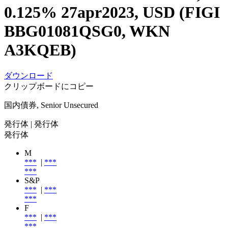
0.125% 27apr2023, USD (FIGI
BBG01081QSG0, WKN
A3KQEB)
ダウンロード
クリップボードにコピー
国内債券, Senior Unsecured
発行体
| 発行体
発行体
M
***
|
***
***
S&P
***
|
***
***
F
***
|
***
***