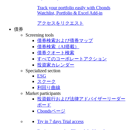
Track your portfolio easily with Cbonds
Watchlist, Portfolio & Excel Add-in
アクセスをリクエスト
債券
Screening tools
債券検索および債券マップ
債券検索（AI搭載）
債券クオート検索
すべてのコーポレートアクション
投資家カレンダー
Specialized section
ESG
スクーク
利回り曲線
Market participants
投資銀行および法律アドバイザーリーダー
ボード
Cbondsページ
Try in
7 days
Trial access