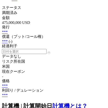
ステータス
満期済み
金額
475,000,000 USD
発行
***
償還（プット/コール権）
***
(-)
経過利子
データなし
リスク所在国
米国
現在クーポン
-
価格
***
利回り / デュレーション
***
計算機 | 計算開始日
計算機とは？