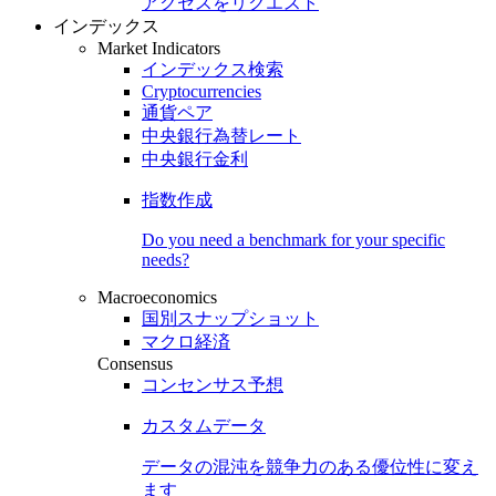
アクセスをリクエスト
インデックス
Market Indicators
インデックス検索
Cryptocurrencies
通貨ペア
中央銀行為替レート
中央銀行金利
指数作成
Do you need a benchmark for your specific
needs?
Macroeconomics
国別スナップショット
マクロ経済
Consensus
コンセンサス予想
カスタムデータ
データの混沌を競争力のある
優位性
に変え
ます