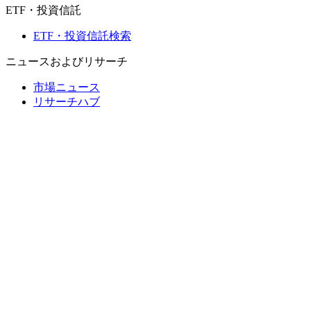
ETF・投資信託
ETF・投資信託検索
ニュースおよびリサーチ
市場ニュース
リサーチハブ
Cbondsリサーチ
メディア向けCbonds
用語集
ヘルプ
会社概要
支払いの保証
CBONDS OLD
計算機
債券クオート検索