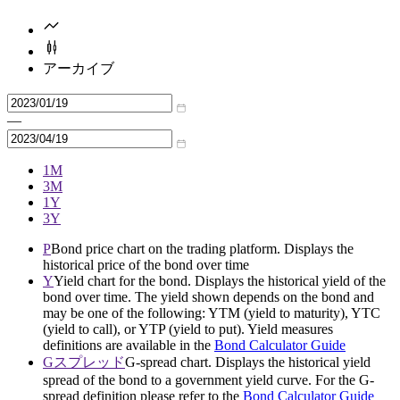
アーカイブ
—
1M
3M
1Y
3Y
P
Bond price chart on the trading platform. Displays the
historical price of the bond over time
Y
Yield chart for the bond. Displays the historical yield of the
bond over time. The yield shown depends on the bond and
may be one of the following: YTM (yield to maturity), YTC
(yield to call), or YTP (yield to put). Yield measures
definitions are available in the
Bond Calculator Guide
Gスプレッド
G-spread chart. Displays the historical yield
spread of the bond to a government yield curve. For the G-
spread definition please refer to the
Bond Calculator Guide