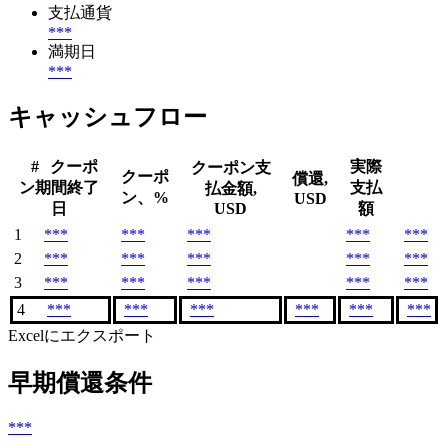
支払通貨
***
満期日
***
キャッシュフロー
#
クーポ
実際
クーポン支
クーポ
償還,
ン期間終了
支払
払金額,
ン、%
USD
日
USD
額
1
***
***
***
***
***
2
***
***
***
***
***
3
***
***
***
***
***
4
***
***
***
***
***
***
Excelにエクスポート
早期償還条件
***