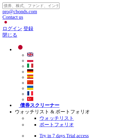
pro@cbonds.com
Contact us
ログイン
登録
閉じる
債券スクリーナー
ウォッチリスト & ポートフォリオ
ウォッチリスト
ポートフォリオ
Try in
7 days
Trial access