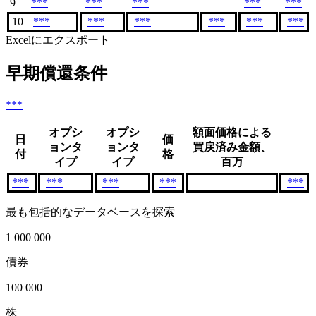
9
***
***
***
***
***
10
***
***
***
***
***
***
Excelにエクスポート
早期償還条件
***
オプシ
オプシ
額面価格による
日
価
ョンタ
ョンタ
買戻済み金額、
付
格
イプ
イプ
百万
***
***
***
***
***
最も包括的なデータベースを探索
1 000 000
債券
100 000
株