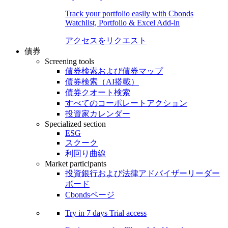
Track your portfolio easily with Cbonds
Watchlist, Portfolio & Excel Add-in
アクセスをリクエスト
債券
Screening tools
債券検索および債券マップ
債券検索（AI搭載）
債券クオート検索
すべてのコーポレートアクション
投資家カレンダー
Specialized section
ESG
スクーク
利回り曲線
Market participants
投資銀行および法律アドバイザーリーダー
ボード
Cbondsページ
Try in
7 days
Trial access