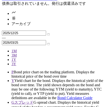
債券は取引されていません。発行は償還済みです
アーカイブ
—
1M
3M
1Y
3Y
P
Bond price chart on the trading platform. Displays the
historical price of the bond over time
Y
Yield chart for the bond. Displays the historical yield of the
bond over time. The yield shown depends on the bond and
may be one of the following: YTM (yield to maturity), YTC
(yield to call), or YTP (yield to put). Yield measures
definitions are available in the
Bond Calculator Guide
Gスプレッド
G-spread chart. Displays the historical yield