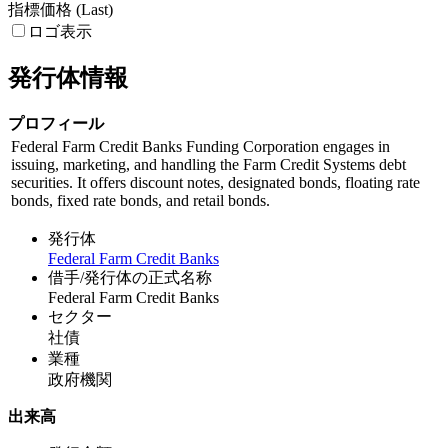
指標価格 (Last)
ロゴ表示
発行体情報
プロフィール
Federal Farm Credit Banks Funding Corporation engages in
issuing, marketing, and handling the Farm Credit Systems debt
securities. It offers discount notes, designated bonds, floating rate
bonds, fixed rate bonds, and retail bonds.
発行体
Federal Farm Credit Banks
借手/発行体の正式名称
Federal Farm Credit Banks
セクター
社債
業種
政府機関
出来高