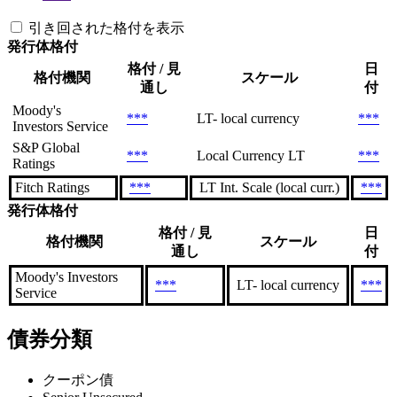
引き回された格付を表示
発行体格付
格付 / 見
日
格付機関
スケール
通し
付
Moody's
***
LT- local currency
***
Investors Service
S&P Global
***
Local Currency LT
***
Ratings
Fitch Ratings
***
LT Int. Scale (local curr.)
***
発行体格付
格付 / 見
日
格付機関
スケール
通し
付
Moody's Investors
***
LT- local currency
***
Service
債券分類
クーポン債