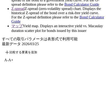
spread of the bond to a government yield curve. For the G-
spread definition please refer to the
Bond Calculator Guide
Z-spread
Z-spread (zero-volatility spread) chart. Displays the
historical Z-spread of the bond over a risk-free yield curve.
For the Z-spread definition please refer to the
Bond Calculator
Guide
マップ
Yield map. Displays an interactive yield vs. Macaulay
duration scatter plot for bonds issued by this issuer
すべての取引パラメータは表形式で利用可能
最新データ
2026/03/25
比較する要素を追加