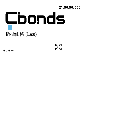
A-
A+