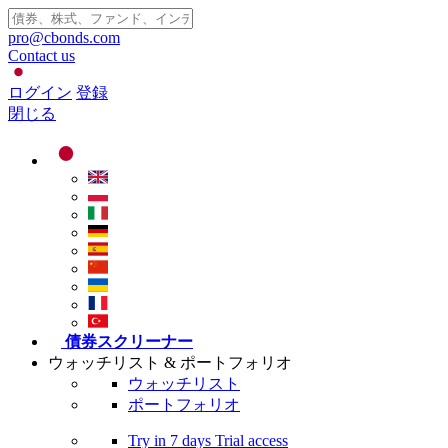
pro@cbonds.com
Contact us
ログイン
登録
閉じる
債券スクリーナー
ウォッチリスト & ポートフォリオ
ウォッチリスト
ポートフォリオ
Try in
7 days
Trial access