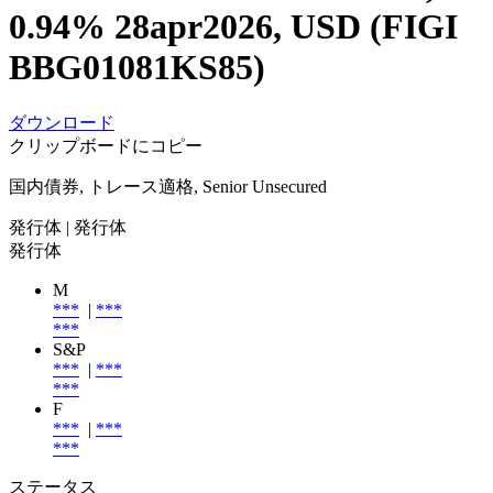
0.94% 28apr2026, USD (FIGI
BBG01081KS85)
ダウンロード
クリップボードにコピー
国内債券, トレース適格, Senior Unsecured
発行体
| 発行体
発行体
M
***
|
***
***
S&P
***
|
***
***
F
***
|
***
***
ステータス