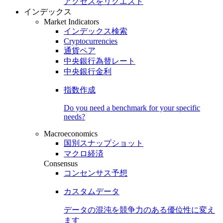
アクセスをリクエスト
インデックス
Market Indicators
インデックス検索
Cryptocurrencies
通貨ペア
中央銀行為替レート
中央銀行金利
指数作成
Do you need a benchmark for your specific
needs?
Macroeconomics
国別スナップショット
マクロ経済
Consensus
コンセンサス予想
カスタムデータ
データの混沌を競争力のある
優位性
に変え
ます