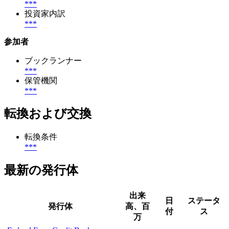
***
投資家内訳
***
参加者
ブックランナー
***
保管機関
***
転換および交換
転換条件
***
最新の発行体
出来
日
ステータ
発行体
高、百
付
ス
万