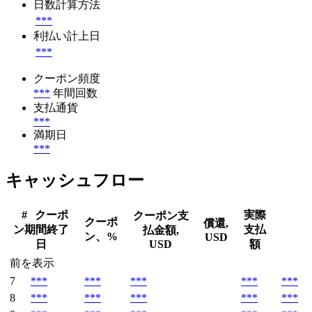
日数計算方法
***
利払い計上日
***
クーポン頻度
***
年間回数
支払通貨
***
満期日
***
キャッシュフロー
#
クーポ
実際
クーポン支
クーポ
償還,
ン期間終了
支払
払金額,
ン、%
USD
日
USD
額
前を表示
7
***
***
***
***
***
8
***
***
***
***
***