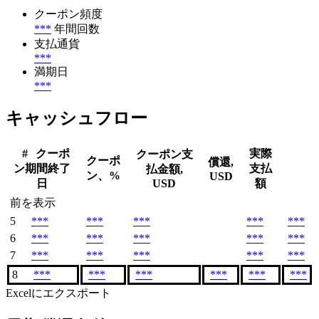
クーポン頻度
***
年間回数
支払通貨
***
満期日
***
キャッシュフロー
#
クーポ
実際
クーポン支
クーポ
償還,
ン期間終了
支払
払金額,
ン、%
USD
日
USD
額
前を表示
5
***
***
***
***
***
6
***
***
***
***
***
7
***
***
***
***
***
8
***
***
***
***
***
***
Excelにエクスポート