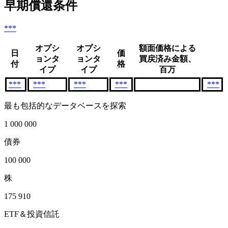
早期償還条件
***
オプシ
オプシ
額面価格による
日
価
ョンタ
ョンタ
買戻済み金額、
付
格
イプ
イプ
百万
***
***
***
***
***
最も包括的なデータベースを探索
1 000 000
債券
100 000
株
175 910
ETF＆投資信託