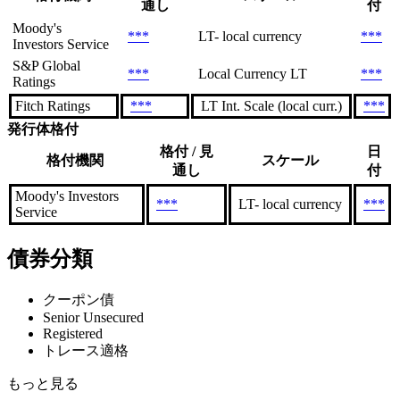
通し
付
Moody's
***
LT- local currency
***
Investors Service
S&P Global
***
Local Currency LT
***
Ratings
Fitch Ratings
***
LT Int. Scale (local curr.)
***
発行体格付
格付 / 見
日
格付機関
スケール
通し
付
Moody's Investors
***
LT- local currency
***
Service
債券分類
クーポン債
Senior Unsecured
Registered
トレース適格
もっと見る