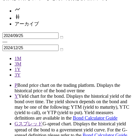
アーカイブ
—
1M
3M
1Y
3Y
P
Bond price chart on the trading platform. Displays the
historical price of the bond over time
Y
Yield chart for the bond. Displays the historical yield of the
bond over time. The yield shown depends on the bond and
may be one of the following: YTM (yield to maturity), YTC
(yield to call), or YTP (yield to put). Yield measures
definitions are available in the
Bond Calculator Guide
Gスプレッド
G-spread chart. Displays the historical yield
spread of the bond to a government yield curve. For the G-
spread definition please refer to the
Bond Calculator Guide