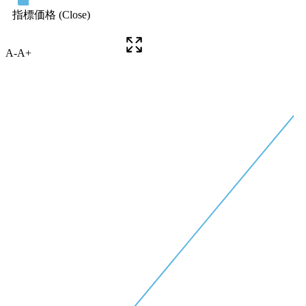
A-
A+