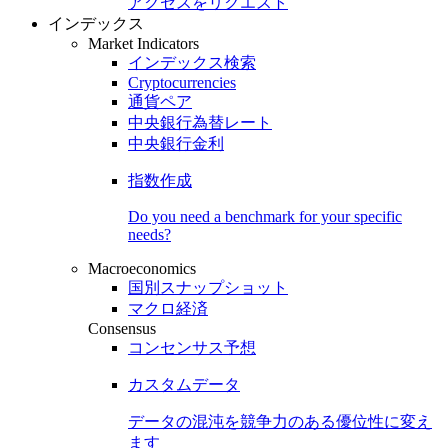
アクセスをリクエスト
インデックス
Market Indicators
インデックス検索
Cryptocurrencies
通貨ペア
中央銀行為替レート
中央銀行金利
指数作成
Do you need a benchmark for your specific
needs?
Macroeconomics
国別スナップショット
マクロ経済
Consensus
コンセンサス予想
カスタムデータ
データの混沌を競争力のある
優位性
に変え
ます