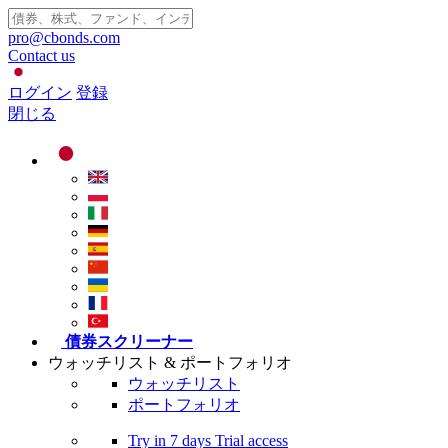
pro@cbonds.com
Contact us
ログイン
登録
閉じる
債券スクリーナー
ウォッチリスト & ポートフォリオ
ウォッチリスト
ポートフォリオ
Try in
7 days
Trial access