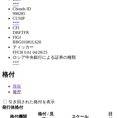
***
Cbonds ID
998285
CUSIP
***
CFI
DBFTFR
FIGI
BBG01081L628
ティッカー
FFCB 0.61 04/28/25
ロシア中央銀行による証券の種類
***
格付
現在
履歴
引き回された格付を表示
発行体格付
格付 / 見
日
格付機関
スケール