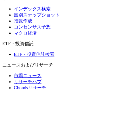
インデックス検索
国別スナップショット
指数作成
コンセンサス予想
マクロ経済
ETF・投資信託
ETF・投資信託検索
ニュースおよびリサーチ
市場ニュース
リサーチハブ
Cbondsリサーチ
メディア向けCbonds
用語集
ヘルプ
会社概要
支払いの保証