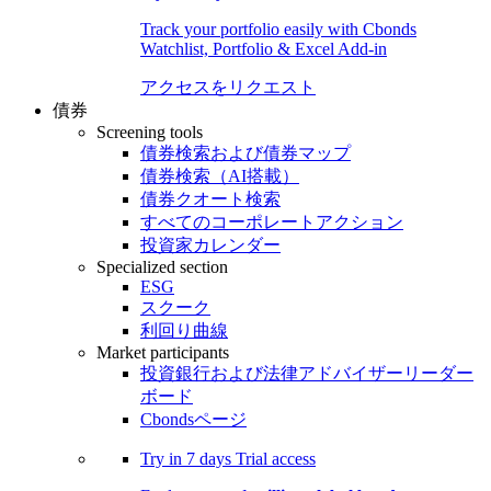
Track your portfolio easily with Cbonds
Watchlist, Portfolio & Excel Add-in
アクセスをリクエスト
債券
Screening tools
債券検索および債券マップ
債券検索（AI搭載）
債券クオート検索
すべてのコーポレートアクション
投資家カレンダー
Specialized section
ESG
スクーク
利回り曲線
Market participants
投資銀行および法律アドバイザーリーダー
ボード
Cbondsページ
Try in
7 days
Trial access