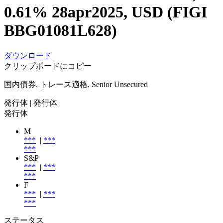
0.61% 28apr2025, USD (FIGI
BBG01081L628)
ダウンロード
クリップボードにコピー
国内債券, トレース適格, Senior Unsecured
発行体
| 発行体
発行体
M
***
|
***
***
S&P
***
|
***
***
F
***
|
***
***
ステータス