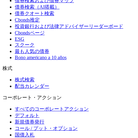
債券検索および債券マップ
債券検索（AI搭載）
債券クオート検索
Cbonds推定
投資銀行および法律アドバイザーリーダーボード
Cbondsページ
ESG
スクーク
最も人気の債券
Bono americano a 10 años
株式
株式検索
配当カレンダー
コーポレート・アクション
すべてのコーポレートアクション
デフォルト
新規債券発行
コール / プット・オプション
国債入札