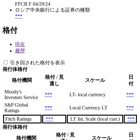
FFCB F 04/29/24
ロシア中央銀行による証券の種類
***
格付
現在
履歴
引き回された格付を表示
発行体格付
格付 / 見
日
格付機関
スケール
通し
付
Moody's
***
LT- local currency
***
Investors Service
S&P Global
***
Local Currency LT
***
Ratings
Fitch Ratings
***
LT Int. Scale (local curr.)
***
発行体格付
格付 / 見
日
格付機関
スケール