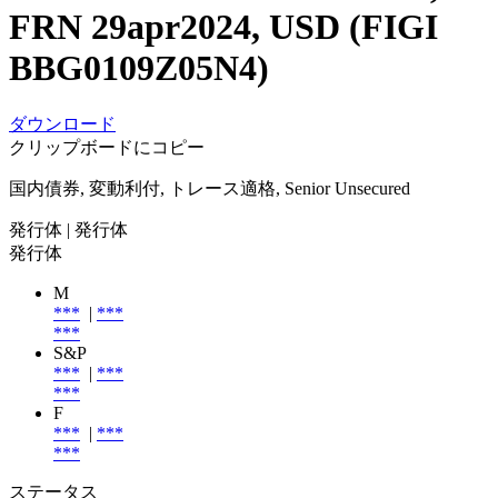
FRN 29apr2024, USD (FIGI
BBG0109Z05N4)
ダウンロード
クリップボードにコピー
国内債券, 変動利付, トレース適格, Senior Unsecured
発行体
| 発行体
発行体
M
***
|
***
***
S&P
***
|
***
***
F
***
|
***
***
ステータス