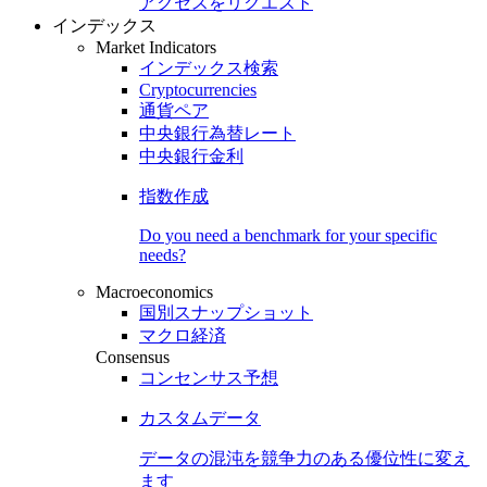
アクセスをリクエスト
インデックス
Market Indicators
インデックス検索
Cryptocurrencies
通貨ペア
中央銀行為替レート
中央銀行金利
指数作成
Do you need a benchmark for your specific
needs?
Macroeconomics
国別スナップショット
マクロ経済
Consensus
コンセンサス予想
カスタムデータ
データの混沌を競争力のある
優位性
に変え
ます