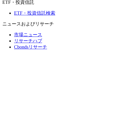
ETF・投資信託
ETF・投資信託検索
ニュースおよびリサーチ
市場ニュース
リサーチハブ
Cbondsリサーチ
メディア向けCbonds
用語集
ヘルプ
会社概要
支払いの保証
CBONDS OLD
計算機
債券クオート検索