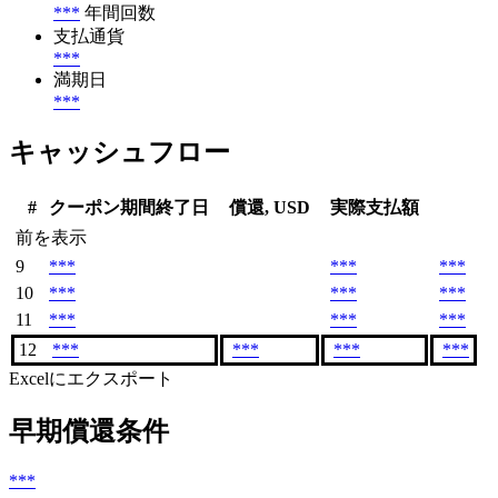
***
年間回数
支払通貨
***
満期日
***
キャッシュフロー
#
クーポン期間終了日
償還, USD
実際支払額
前を表示
9
***
***
***
10
***
***
***
11
***
***
***
12
***
***
***
***
Excelにエクスポート
早期償還条件
***