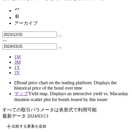
アーカイブ
—
1M
3M
1Y
3Y
P
Bond price chart on the trading platform. Displays the
historical price of the bond over time
マップ
Yield map. Displays an interactive yield vs. Macaulay
duration scatter plot for bonds issued by this issuer
すべての取引パラメータは表形式で利用可能
最新データ
2024/03/13
比較する要素を追加