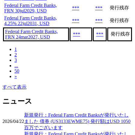
Federal Farm Credit Banks,
発行残存
***
***
FRN 30jul2029, USD
Federal Farm Credit Banks,
発行残存
***
***
4.25% 22jul2031, USD
Federal Farm Credit Banks,
発行残存
***
***
FRN 24mar2027, USD
1
2
3
...
50
»
すべて表示
ニュース
新規発行：Federal Farm Credit Banksが発行いたし
2026/04/22
ました 債券 (US3133EWME75) 発行額はUSD 1050
百万でございます
新規発行：Federal Farm Credit Banksが発行いたし