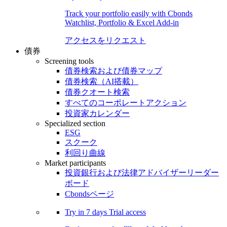
Track your portfolio easily with Cbonds
Watchlist, Portfolio & Excel Add-in
アクセスをリクエスト
債券
Screening tools
債券検索および債券マップ
債券検索（AI搭載）
債券クオート検索
すべてのコーポレートアクション
投資家カレンダー
Specialized section
ESG
スクーク
利回り曲線
Market participants
投資銀行および法律アドバイザーリーダー
ボード
Cbondsページ
Try in
7 days
Trial access