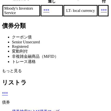
通し
付
Moody's Investors
***
LT- local currency
***
Service
債券分類
クーポン債
Senior Unsecured
Registered
変動利付
非複雑金融商品（MiFID）
トレース適格
もっと見る
リストラ
***
債券