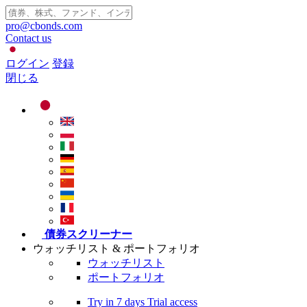
pro@cbonds.com
Contact us
ログイン
登録
閉じる
債券スクリーナー
ウォッチリスト & ポートフォリオ
ウォッチリスト
ポートフォリオ
Try in
7 days
Trial access