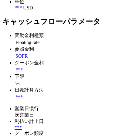
単位
***
USD
キャッシュフローパラメータ
変動金利種類
Floating rate
参照金利
SOFR
クーポン金利
***
下限
%
日数計算方法
***
営業日慣行
次営業日
利払い計上日
***
クーポン頻度