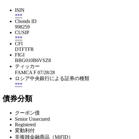
ISIN
***
Cbonds ID
998259
CUSIP
***
CFI
DTFTFR
FIGI
BBG010B6VSZ8
ティッカー
FAMCA F 07/28/28
ロシア中央銀行による証券の種類
***
債券分類
クーポン債
Senior Unsecured
Registered
変動利付
非複雑金融商品（MiFID）