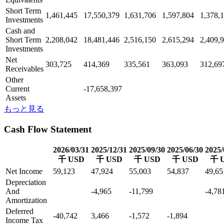
Short Term
1,461,445
17,550,379
1,631,706
1,597,804
1,378,
Investments
Cash and
Short Term
2,208,042
18,481,446
2,516,150
2,615,294
2,409,
Investments
Net
303,725
414,369
335,561
363,093
312,69
Receivables
Other
Current
-17,658,397
Assets
もっと見る
Cash Flow Statement
2026/03/31
2025/12/31
2025/09/30
2025/06/30
2025/
千 USD
千 USD
千 USD
千 USD
千 
Net Income
59,123
47,924
55,003
54,837
49,65
Depreciation
And
-4,965
-11,799
-4,78
Amortization
Deferred
-40,742
3,466
-1,572
-1,894
Income Tax