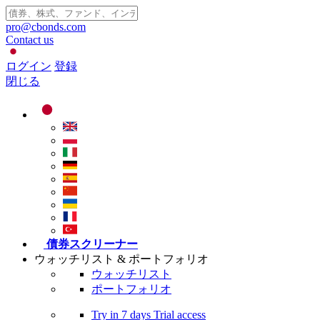
pro@cbonds.com
Contact us
ログイン
登録
閉じる
債券スクリーナー
ウォッチリスト & ポートフォリオ
ウォッチリスト
ポートフォリオ
Try in
7 days
Trial access