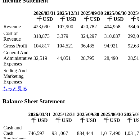
Income Statement
2026/03/31
2025/12/31
2025/09/30
2025/06/30
2025/
千 USD
千 USD
千 USD
千 USD
千 
Revenue
423,690
107,900
420,782
404,958
384,
Cost of
318,873
3,379
324,297
310,037
292,
Revenue
Gross Profit
104,817
104,521
96,485
94,921
92,6
General And
Administrative
32,519
44,051
28,795
28,490
28,5
Expenses
Selling And
Marketing
Expenses
もっと見る
Balance Sheet Statement
2026/03/31
2025/12/31
2025/09/30
2025/06/30
2025/0
千 USD
千 USD
千 USD
千 USD
千 U
Cash and
Cash
746,597
931,067
884,444
1,017,490
1,031,
Equivalents