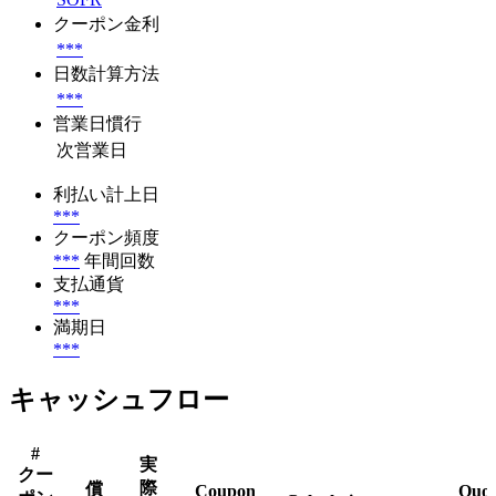
クーポン金利
***
日数計算方法
***
営業日慣行
次営業日
利払い計上日
***
クーポン頻度
***
年間回数
支払通貨
***
満期日
***
キャッシュフロー
#
実
クー
際
償
Coupon
Quot