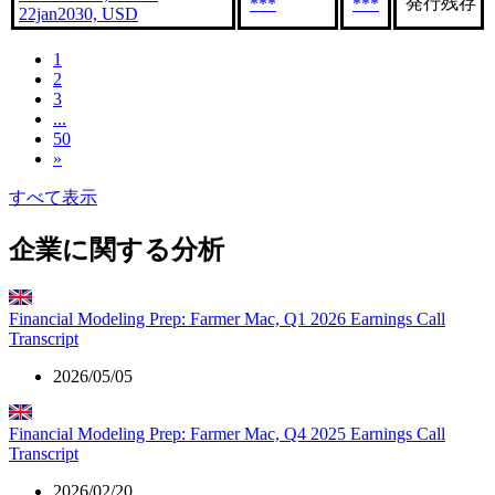
発行残存
***
***
22jan2030, USD
1
2
3
...
50
»
すべて表示
企業に関する分析
Financial Modeling Prep: Farmer Mac, Q1 2026 Earnings Call
Transcript
2026/05/05
Financial Modeling Prep: Farmer Mac, Q4 2025 Earnings Call
Transcript
2026/02/20