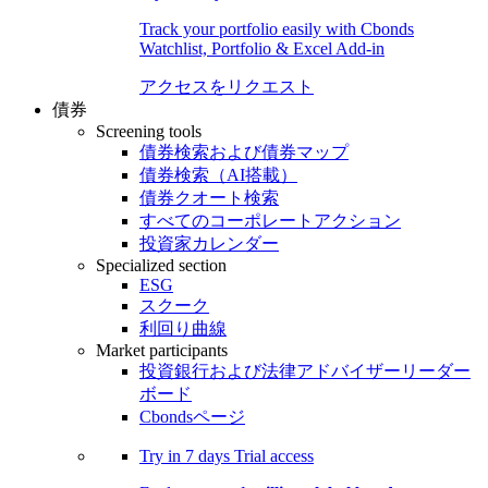
Track your portfolio easily with Cbonds
Watchlist, Portfolio & Excel Add-in
アクセスをリクエスト
債券
Screening tools
債券検索および債券マップ
債券検索（AI搭載）
債券クオート検索
すべてのコーポレートアクション
投資家カレンダー
Specialized section
ESG
スクーク
利回り曲線
Market participants
投資銀行および法律アドバイザーリーダー
ボード
Cbondsページ
Try in
7 days
Trial access