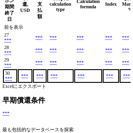
ポン
Calculation
支
calculation
Index
Marg
還,
期間
formula
type
%
USD
払
終了
額
日
前を表示
27
***
***
***
***
***
***
28
***
***
***
***
***
***
29
***
***
***
***
***
***
30
***
***
***
***
***
***
***
Excelにエクスポート
早期償還条件
***
最も包括的なデータベースを探索