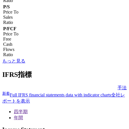
Ratio
P/S
Price To
Sales
Ratio
P/FCF
Price To
Free
Cash
Flows
Ratio
もっと見る
IFRS指標
手法
新着
Full IFRS financial statements data with indicator charts
全社レ
ポートを表示
四半期
年間