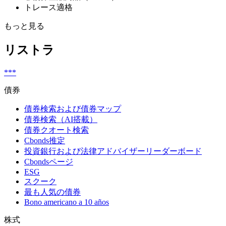
トレース適格
もっと見る
リストラ
***
債券
債券検索および債券マップ
債券検索（AI搭載）
債券クオート検索
Cbonds推定
投資銀行および法律アドバイザーリーダーボード
Cbondsページ
ESG
スクーク
最も人気の債券
Bono americano a 10 años
株式