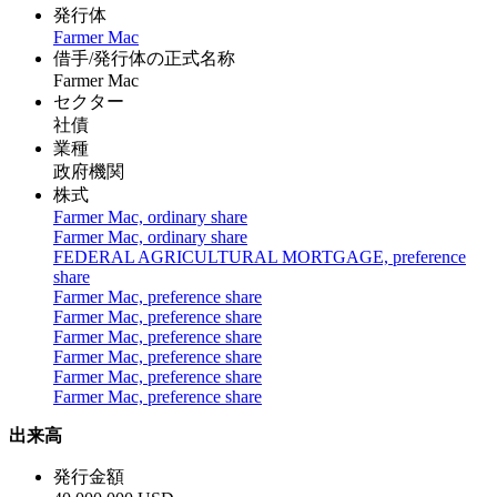
発行体
Farmer Mac
借手/発行体の正式名称
Farmer Mac
セクター
社債
業種
政府機関
株式
Farmer Mac, ordinary share
Farmer Mac, ordinary share
FEDERAL AGRICULTURAL MORTGAGE, preference
share
Farmer Mac, preference share
Farmer Mac, preference share
Farmer Mac, preference share
Farmer Mac, preference share
Farmer Mac, preference share
Farmer Mac, preference share
出来高
発行金額