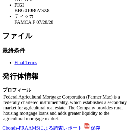
FIGI
BBG010B6VSZ8
ティッカー
FAMCA F 07/28/28
ファイル
最終条件
Final Terms
発行体情報
プロフィール
Federal Agricultural Mortgage Corporation (Farmer Mac) is a
federally chartered instrumentality, which establishes a secondary
market for agricultural real estate. The Company provides rural
housing mortgage loans and adds greater liquidity to the
agricultural mortgage market.
Cbonds-PRAAMSによる調査レポート
保存