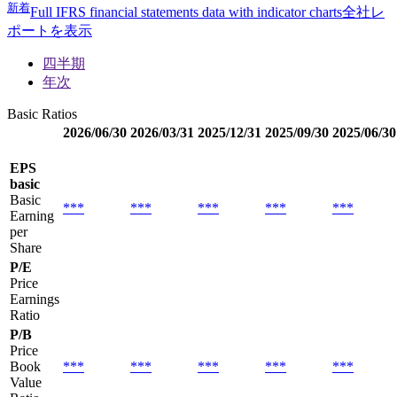
新着
Full IFRS financial statements data with indicator charts
全社レ
ポートを表示
四半期
年次
Basic Ratios
2026/06/30
2026/03/31
2025/12/31
2025/09/30
2025/06/30
EPS
basic
Basic
***
***
***
***
***
Earning
per
Share
P/E
Price
Earnings
Ratio
P/B
Price
Book
***
***
***
***
***
Value