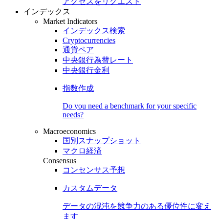
アクセスをリクエスト
インデックス
Market Indicators
インデックス検索
Cryptocurrencies
通貨ペア
中央銀行為替レート
中央銀行金利
指数作成
Do you need a benchmark for your specific
needs?
Macroeconomics
国別スナップショット
マクロ経済
Consensus
コンセンサス予想
カスタムデータ
データの混沌を競争力のある
優位性
に変え
ます