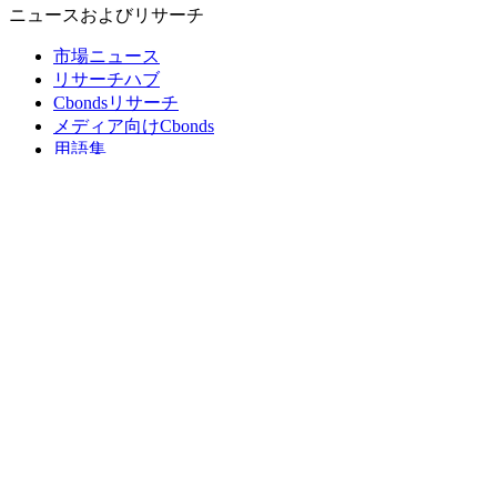
ニュースおよびリサーチ
市場ニュース
リサーチハブ
Cbondsリサーチ
メディア向けCbonds
用語集
ヘルプ
会社概要
支払いの保証
CBONDS OLD
計算機
債券クオート検索