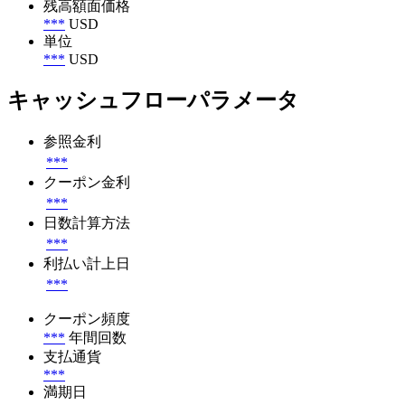
残高額面価格
***
USD
単位
***
USD
キャッシュフローパラメータ
参照金利
***
クーポン金利
***
日数計算方法
***
利払い計上日
***
クーポン頻度
***
年間回数
支払通貨
***
満期日