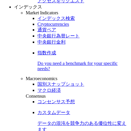
アクセスをリクエスト
インデックス
Market Indicators
インデックス検索
Cryptocurrencies
通貨ペア
中央銀行為替レート
中央銀行金利
指数作成
Do you need a benchmark for your specific
needs?
Macroeconomics
国別スナップショット
マクロ経済
Consensus
コンセンサス予想
カスタムデータ
データの混沌を競争力のある
優位性
に変え
ます