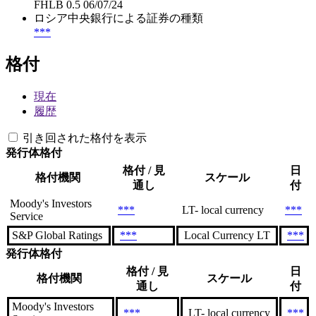
FHLB 0.5 06/07/24
ロシア中央銀行による証券の種類
***
格付
現在
履歴
引き回された格付を表示
発行体格付
格付 / 見
日
格付機関
スケール
通し
付
Moody's Investors
***
LT- local currency
***
Service
S&P Global Ratings
***
Local Currency LT
***
発行体格付
格付 / 見
日
格付機関
スケール
通し
付
Moody's Investors
***
LT- local currency
***