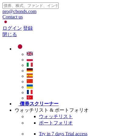
pro@cbonds.com
Contact us
ログイン
登録
閉じる
債券スクリーナー
ウォッチリスト & ポートフォリオ
ウォッチリスト
ポートフォリオ
Try in
7 days
Trial access