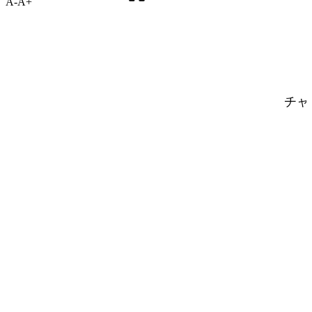
A-
A+
チャ