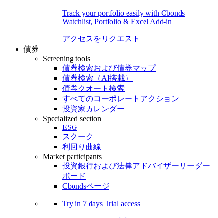
Track your portfolio easily with Cbonds
Watchlist, Portfolio & Excel Add-in
アクセスをリクエスト
債券
Screening tools
債券検索および債券マップ
債券検索（AI搭載）
債券クオート検索
すべてのコーポレートアクション
投資家カレンダー
Specialized section
ESG
スクーク
利回り曲線
Market participants
投資銀行および法律アドバイザーリーダー
ボード
Cbondsページ
Try in
7 days
Trial access