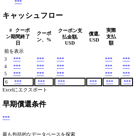
***
キャッシュフロー
#
クーポ
実際
クーポン支
クーポ
償還,
ン期間終了
支払
払金額,
ン、%
USD
日
USD
額
前を表示
3
***
***
***
***
***
4
***
***
***
***
***
5
***
***
***
***
***
6
***
***
***
***
***
***
Excelにエクスポート
早期償還条件
***
最も包括的なデータベースを探索