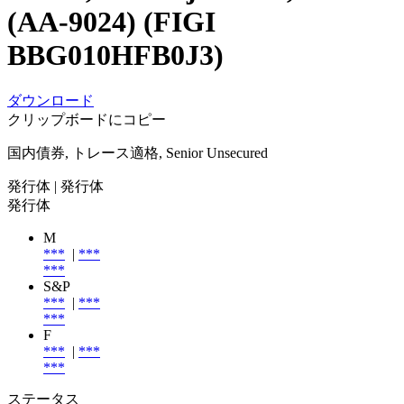
(AA-9024) (FIGI
BBG010HFB0J3)
ダウンロード
クリップボードにコピー
国内債券, トレース適格, Senior Unsecured
発行体
| 発行体
発行体
M
***
|
***
***
S&P
***
|
***
***
F
***
|
***
***
ステータス