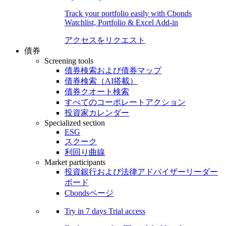
Track your portfolio easily with Cbonds
Watchlist, Portfolio & Excel Add-in
アクセスをリクエスト
債券
Screening tools
債券検索および債券マップ
債券検索（AI搭載）
債券クオート検索
すべてのコーポレートアクション
投資家カレンダー
Specialized section
ESG
スクーク
利回り曲線
Market participants
投資銀行および法律アドバイザーリーダー
ボード
Cbondsページ
Try in
7 days
Trial access