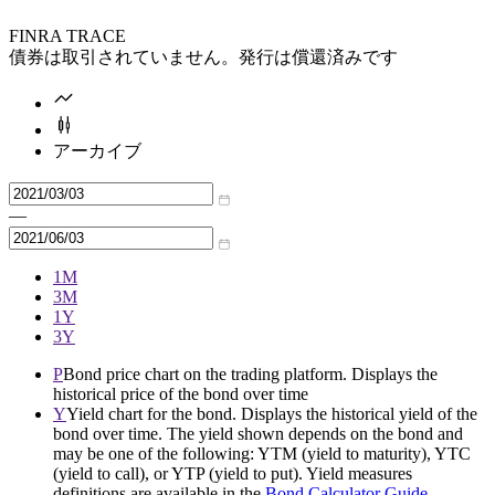
FINRA TRACE
債券は取引されていません。発行は償還済みです
アーカイブ
—
1M
3M
1Y
3Y
P
Bond price chart on the trading platform. Displays the
historical price of the bond over time
Y
Yield chart for the bond. Displays the historical yield of the
bond over time. The yield shown depends on the bond and
may be one of the following: YTM (yield to maturity), YTC
(yield to call), or YTP (yield to put). Yield measures
definitions are available in the
Bond Calculator Guide