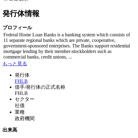
発行体情報
プロフィール
Federal Home Loan Banks is a banking system which consists of
11 separate regional banks which are private, cooperative,
government-sponsored enterprises. The Banks support residential
mortgage lending by their member-stockholders such as
commercial banks, credit unions, ...
もっと見る
発行体
FHLB
借手/発行体の正式名称
FHLB
セクター
社債
業種
政府機関
出来高