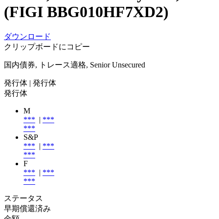
(FIGI BBG010HF7XD2)
ダウンロード
クリップボードにコピー
国内債券, トレース適格, Senior Unsecured
発行体
| 発行体
発行体
M
***
|
***
***
S&P
***
|
***
***
F
***
|
***
***
ステータス
早期償還済み
金額