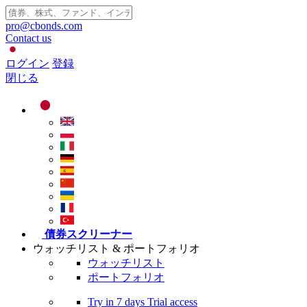
pro@cbonds.com
Contact us
ログイン
登録
閉じる
債券スクリーナー
ウォッチリスト & ポートフォリオ
ウォッチリスト
ポートフォリオ
Try in
7 days
Trial access