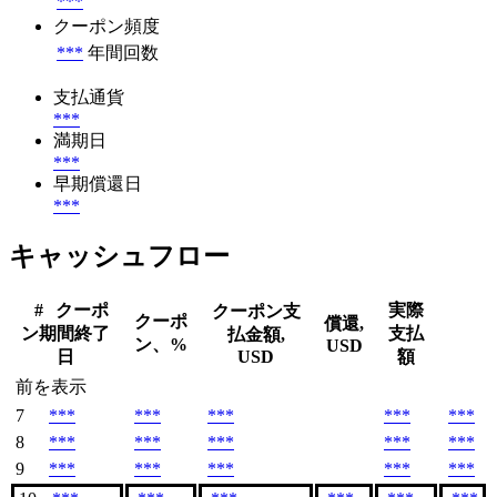
***
クーポン頻度
***
年間回数
支払通貨
***
満期日
***
早期償還日
***
キャッシュフロー
#
クーポ
実際
クーポン支
クーポ
償還,
ン期間終了
支払
払金額,
ン、%
USD
日
USD
額
前を表示
7
***
***
***
***
***
8
***
***
***
***
***
9
***
***
***
***
***