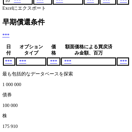
10
***
***
***
***
***
***
Excelにエクスポート
早期償還条件
***
日
オプション
価
額面価格による買戻済
付
タイプ
格
み金額、百万
***
***
***
***
***
最も包括的なデータベースを探索
1 000 000
債券
100 000
株
175 910