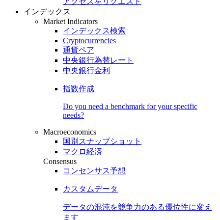
アクセスをリクエスト
インデックス
Market Indicators
インデックス検索
Cryptocurrencies
通貨ペア
中央銀行為替レート
中央銀行金利
指数作成
Do you need a benchmark for your specific
needs?
Macroeconomics
国別スナップショット
マクロ経済
Consensus
コンセンサス予想
カスタムデータ
データの混沌を競争力のある
優位性
に変え
ます