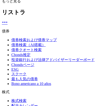
もっと見る
リストラ
***
債券
債券検索および債券マップ
債券検索（AI搭載）
債券クオート検索
Cbonds推定
投資銀行および法律アドバイザーリーダーボード
Cbondsページ
ESG
スクーク
最も人気の債券
Bono americano a 10 años
株式
株式検索
配当カレンダー