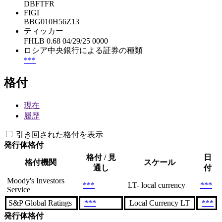
DBFTFR
FIGI
BBG010H56Z13
ティッカー
FHLB 0.68 04/29/25 0000
ロシア中央銀行による証券の種類
***
格付
現在
履歴
引き回された格付を表示
発行体格付
格付 / 見
日
格付機関
スケール
通し
付
Moody's Investors
***
LT- local currency
***
Service
S&P Global Ratings
***
Local Currency LT
***
発行体格付