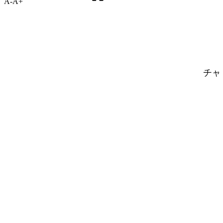
A-
A+
チャ