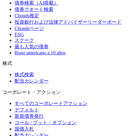
債券検索（AI搭載）
債券クオート検索
Cbonds推定
投資銀行および法律アドバイザーリーダーボード
Cbondsページ
ESG
スクーク
最も人気の債券
Bono americano a 10 años
株式
株式検索
配当カレンダー
コーポレート・アクション
すべてのコーポレートアクション
デフォルト
新規債券発行
コール / プット・オプション
国債入札
配当カレンダー