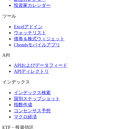
投資家カレンダー
ツール
Excelアドイン
ウォッチリスト
債券＆株式ウィジェット
Cbondsモバイルアプリ
API
APIおよびデータフィード
APIディレクトリ
インデックス
インデックス検索
国別スナップショット
指数作成
コンセンサス予想
マクロ経済
ETF・投資信託