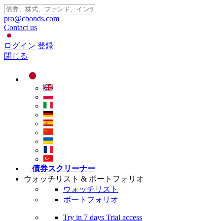
pro@cbonds.com
Contact us
ログイン
登録
閉じる
債券スクリーナー
ウォッチリスト & ポートフォリオ
ウォッチリスト
ポートフォリオ
Try in
7 days
Trial access