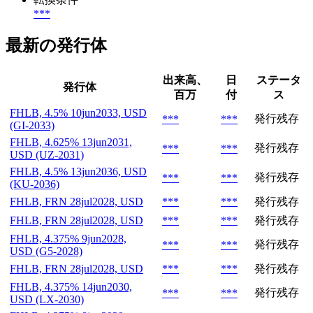
***
最新の発行体
出来高、
日
ステータ
発行体
百万
付
ス
FHLB, 4.5% 10jun2033, USD
発行残存
***
***
(GI-2033)
FHLB, 4.625% 13jun2031,
発行残存
***
***
USD (UZ-2031)
FHLB, 4.5% 13jun2036, USD
発行残存
***
***
(KU-2036)
FHLB, FRN 28jul2028, USD
***
***
発行残存
FHLB, FRN 28jul2028, USD
***
***
発行残存
FHLB, 4.375% 9jun2028,
発行残存
***
***
USD (G5-2028)
FHLB, FRN 28jul2028, USD
***
***
発行残存
FHLB, 4.375% 14jun2030,
発行残存
***
***
USD (LX-2030)