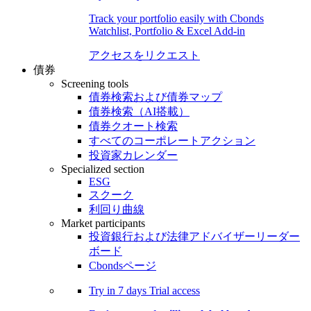
Track your portfolio easily with Cbonds
Watchlist, Portfolio & Excel Add-in
アクセスをリクエスト
債券
Screening tools
債券検索および債券マップ
債券検索（AI搭載）
債券クオート検索
すべてのコーポレートアクション
投資家カレンダー
Specialized section
ESG
スクーク
利回り曲線
Market participants
投資銀行および法律アドバイザーリーダー
ボード
Cbondsページ
Try in
7 days
Trial access