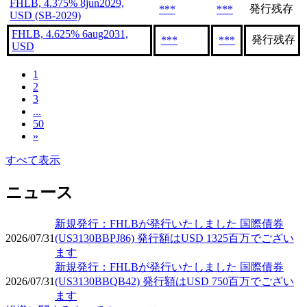
FHLB, 4.375% 8jun2029,
発行残存
***
***
USD (SB-2029)
FHLB, 4.625% 6aug2031,
発行残存
***
***
USD
1
2
3
...
50
»
すべて表示
ニュース
新規発行：FHLBが発行いたしました 国際債券
2026/07/31
(US3130BBPJ86) 発行額はUSD 1325百万でござい
ます
新規発行：FHLBが発行いたしました 国際債券
2026/07/31
(US3130BBQB42) 発行額はUSD 750百万でござい
ます