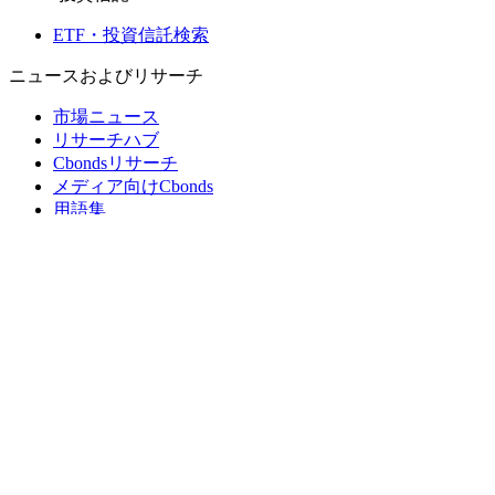
ETF・投資信託検索
ニュースおよびリサーチ
市場ニュース
リサーチハブ
Cbondsリサーチ
メディア向けCbonds
用語集
ヘルプ
会社概要
支払いの保証
CBONDS OLD
計算機
債券クオート検索