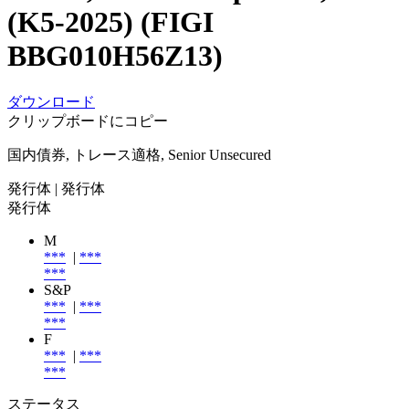
(K5-2025) (FIGI
BBG010H56Z13)
ダウンロード
クリップボードにコピー
国内債券, トレース適格, Senior Unsecured
発行体
| 発行体
発行体
M
***
|
***
***
S&P
***
|
***
***
F
***
|
***
***
ステータス