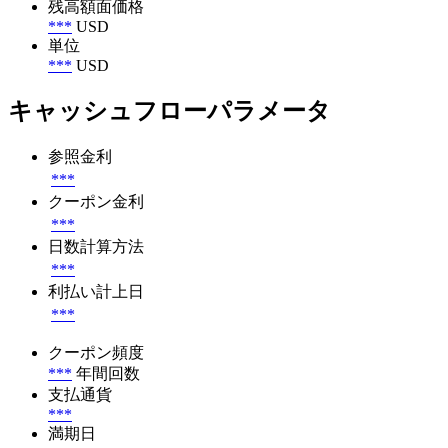
残高額面価格
***
USD
単位
***
USD
キャッシュフローパラメータ
参照金利
***
クーポン金利
***
日数計算方法
***
利払い計上日
***
クーポン頻度
***
年間回数
支払通貨
***
満期日