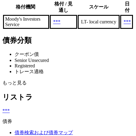
格付 / 見
日
格付機関
スケール
通し
付
Moody's Investors
***
LT- local currency
***
Service
債券分類
クーポン債
Senior Unsecured
Registered
トレース適格
もっと見る
リストラ
***
債券
債券検索および債券マップ