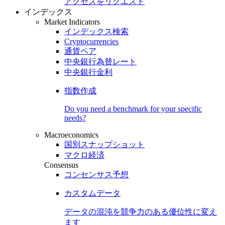
アクセスをリクエスト
インデックス
Market Indicators
インデックス検索
Cryptocurrencies
通貨ペア
中央銀行為替レート
中央銀行金利
指数作成
Do you need a benchmark for your specific
needs?
Macroeconomics
国別スナップショット
マクロ経済
Consensus
コンセンサス予想
カスタムデータ
データの混沌を競争力のある
優位性
に変え
ます