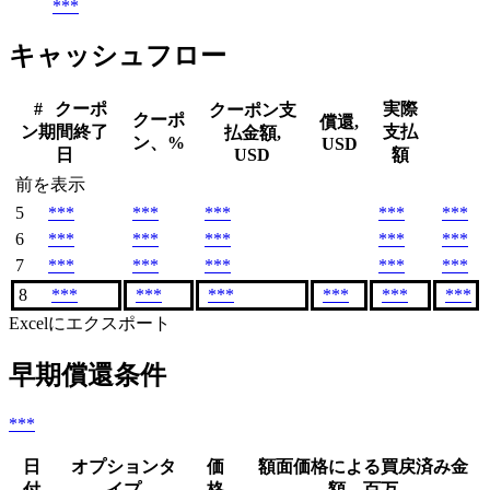
***
キャッシュフロー
#
クーポ
実際
クーポン支
クーポ
償還,
ン期間終了
支払
払金額,
ン、%
USD
日
USD
額
前を表示
5
***
***
***
***
***
6
***
***
***
***
***
7
***
***
***
***
***
8
***
***
***
***
***
***
Excelにエクスポート
早期償還条件
***
日
オプションタ
価
額面価格による買戻済み金
付
イプ
格
額、百万