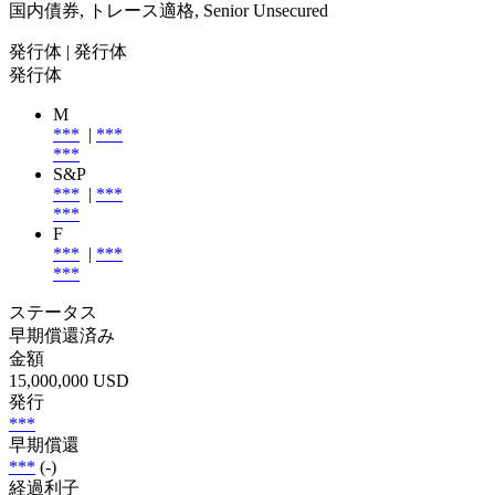
国内債券, トレース適格, Senior Unsecured
発行体
| 発行体
発行体
M
***
|
***
***
S&P
***
|
***
***
F
***
|
***
***
ステータス
早期償還済み
金額
15,000,000 USD
発行
***
早期償還
***
(-)
経過利子