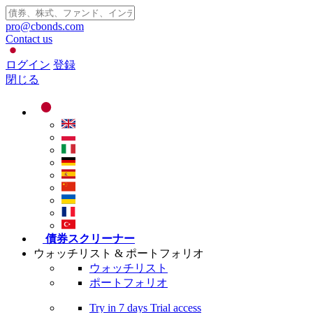
pro@cbonds.com
Contact us
ログイン
登録
閉じる
債券スクリーナー
ウォッチリスト & ポートフォリオ
ウォッチリスト
ポートフォリオ
Try in
7 days
Trial access