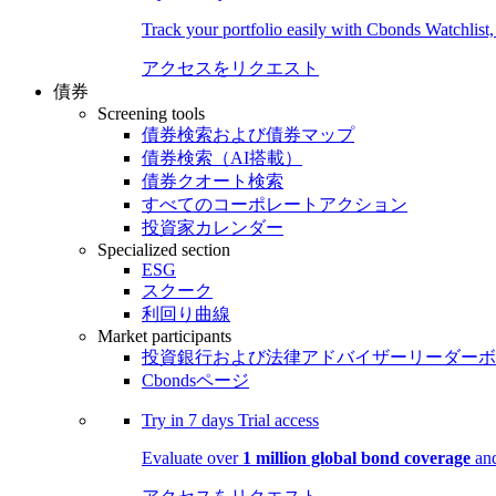
Track your portfolio easily with Cbonds Watchlist
アクセスをリクエスト
債券
Screening tools
債券検索および債券マップ
債券検索（AI搭載）
債券クオート検索
すべてのコーポレートアクション
投資家カレンダー
Specialized section
ESG
スクーク
利回り曲線
Market participants
投資銀行および法律アドバイザーリーダーボ
Cbondsページ
Try in
7 days
Trial access
Evaluate over
1 million global bond coverage
and