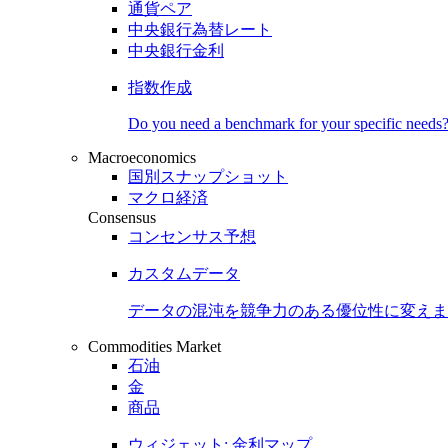
通貨ペア
中央銀行為替レート
中央銀行金利
指数作成
Do you need a benchmark for your specific needs
Macroeconomics
国別スナップショット
マクロ経済
Consensus
コンセンサス予想
カスタムデータ
データの混沌を競争力のある
優位性
に変えま
Commodities Market
石油
金
商品
ウィジェット: 金利マップ