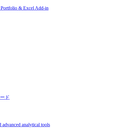
, Portfolio & Excel Add-in
ード
 advanced analytical tools