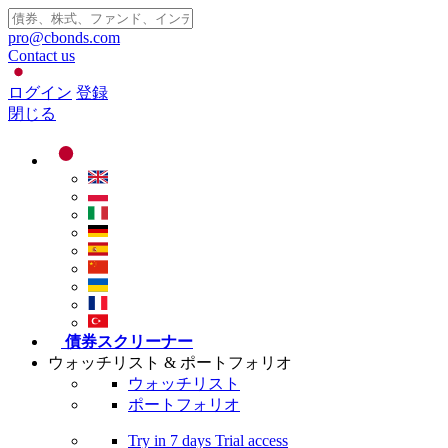
pro@cbonds.com
Contact us
ログイン
登録
閉じる
債券スクリーナー
ウォッチリスト & ポートフォリオ
ウォッチリスト
ポートフォリオ
Try in
7 days
Trial access