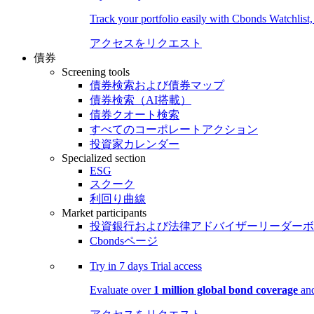
Track your portfolio easily with Cbonds Watchlist
アクセスをリクエスト
債券
Screening tools
債券検索および債券マップ
債券検索（AI搭載）
債券クオート検索
すべてのコーポレートアクション
投資家カレンダー
Specialized section
ESG
スクーク
利回り曲線
Market participants
投資銀行および法律アドバイザーリーダーボ
Cbondsページ
Try in
7 days
Trial access
Evaluate over
1 million global bond coverage
and