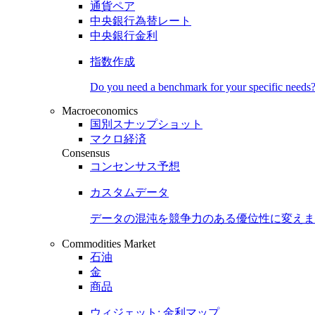
通貨ペア
中央銀行為替レート
中央銀行金利
指数作成
Do you need a benchmark for your specific needs
Macroeconomics
国別スナップショット
マクロ経済
Consensus
コンセンサス予想
カスタムデータ
データの混沌を競争力のある
優位性
に変えま
Commodities Market
石油
金
商品
ウィジェット: 金利マップ