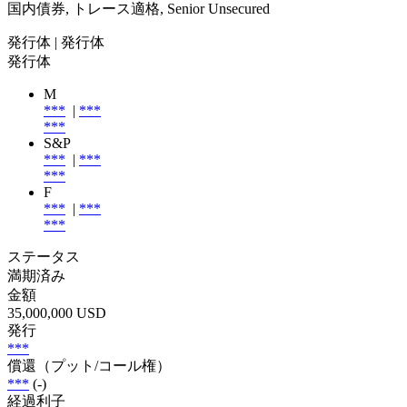
国内債券, トレース適格, Senior Unsecured
発行体
| 発行体
発行体
M
***
|
***
***
S&P
***
|
***
***
F
***
|
***
***
ステータス
満期済み
金額
35,000,000 USD
発行
***
償還（プット/コール権）
***
(-)
経過利子