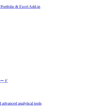
, Portfolio & Excel Add-in
ード
 advanced analytical tools