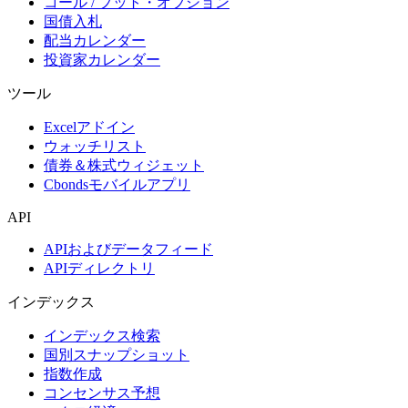
コール / プット・オプション
国債入札
配当カレンダー
投資家カレンダー
ツール
Excelアドイン
ウォッチリスト
債券＆株式ウィジェット
Cbondsモバイルアプリ
API
APIおよびデータフィード
APIディレクトリ
インデックス
インデックス検索
国別スナップショット
指数作成
コンセンサス予想