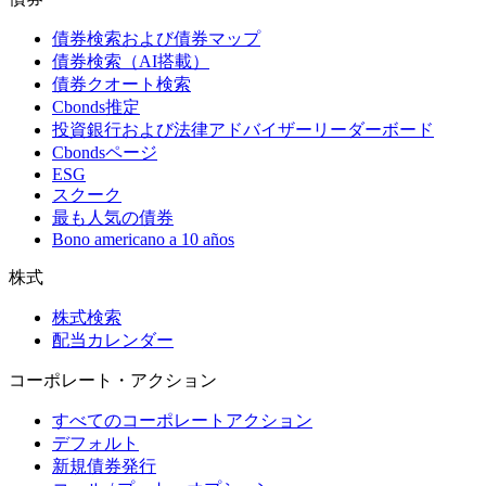
債券検索および債券マップ
債券検索（AI搭載）
債券クオート検索
Cbonds推定
投資銀行および法律アドバイザーリーダーボード
Cbondsページ
ESG
スクーク
最も人気の債券
Bono americano a 10 años
株式
株式検索
配当カレンダー
コーポレート・アクション
すべてのコーポレートアクション
デフォルト
新規債券発行