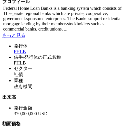
プロフィール
Federal Home Loan Banks is a banking system which consists of
11 separate regional banks which are private, cooperative,
government-sponsored enterprises. The Banks support residential
mortgage lending by their member-stockholders such as
commercial banks, credit unions, ...
もっと見る
発行体
FHLB
借手/発行体の正式名称
FHLB
セクター
社債
業種
政府機関
出来高
発行金額
370,000,000 USD
額面価格