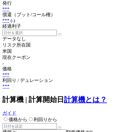
発行
***
償還（プット/コール権）
***
(-)
経過利子
データなし
リスク所在国
米国
現在クーポン
-
価格
***
利回り / デュレーション
***
計算機 | 計算開始日
計算機とは？
ガイド
価格から
利回りから