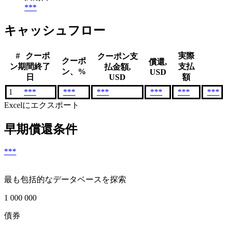
***
キャッシュフロー
#
クーポ
実際
クーポン支
クーポ
償還,
ン期間終了
支払
払金額,
ン、%
USD
日
USD
額
1
***
***
***
***
***
***
Excelにエクスポート
早期償還条件
***
最も包括的なデータベースを探索
1 000 000
債券