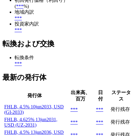
初回発行価格（利回り）
(
***
%)
地域内訳
***
投資家内訳
***
転換および交換
転換条件
***
最新の発行体
出来高、
日
ステータ
発行体
百万
付
ス
FHLB, 4.5% 10jun2033, USD
発行残存
***
***
(GI-2033)
FHLB, 4.625% 13jun2031,
発行残存
***
***
USD (UZ-2031)
FHLB, 4.5% 13jun2036, USD
発行残存
***
***