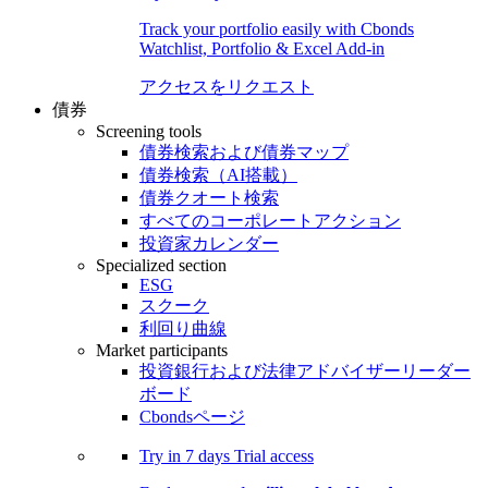
Track your portfolio easily with Cbonds
Watchlist, Portfolio & Excel Add-in
アクセスをリクエスト
債券
Screening tools
債券検索および債券マップ
債券検索（AI搭載）
債券クオート検索
すべてのコーポレートアクション
投資家カレンダー
Specialized section
ESG
スクーク
利回り曲線
Market participants
投資銀行および法律アドバイザーリーダー
ボード
Cbondsページ
Try in
7 days
Trial access