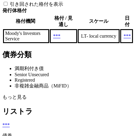
引き回された格付を表示
発行体格付
格付 / 見
日
格付機関
スケール
通し
付
Moody's Investors
***
LT- local currency
***
Service
債券分類
満期利付き債
Senior Unsecured
Registered
非複雑金融商品（MiFID）
もっと見る
リストラ
***
債券