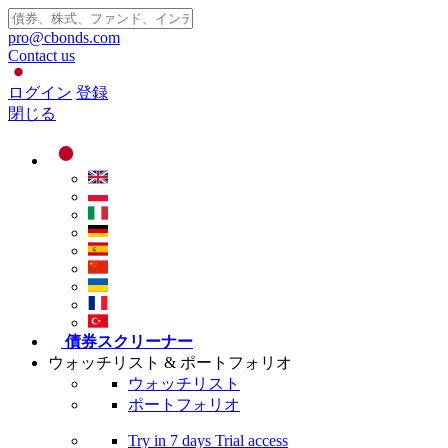
pro@cbonds.com
Contact us
ログイン
登録
閉じる
債券スクリーナー
ウォッチリスト & ポートフォリオ
ウォッチリスト
ポートフォリオ
Try in
7 days
Trial access