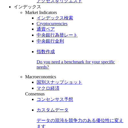
アクセスをリクエスト
インデックス
Market Indicators
インデックス検索
Cryptocurrencies
通貨ペア
中央銀行為替レート
中央銀行金利
指数作成
Do you need a benchmark for your specific
needs?
Macroeconomics
国別スナップショット
マクロ経済
Consensus
コンセンサス予想
カスタムデータ
データの混沌を競争力のある
優位性
に変え
ます