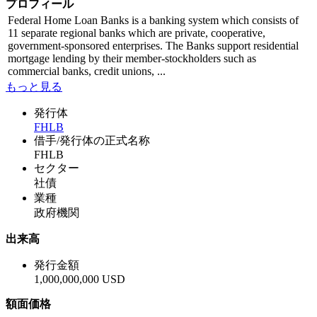
プロフィール
Federal Home Loan Banks is a banking system which consists of
11 separate regional banks which are private, cooperative,
government-sponsored enterprises. The Banks support residential
mortgage lending by their member-stockholders such as
commercial banks, credit unions, ...
もっと見る
発行体
FHLB
借手/発行体の正式名称
FHLB
セクター
社債
業種
政府機関
出来高
発行金額
1,000,000,000 USD
額面価格