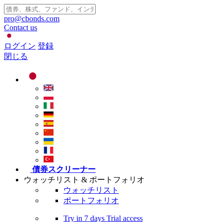
pro@cbonds.com
Contact us
ログイン
登録
閉じる
債券スクリーナー
ウォッチリスト & ポートフォリオ
ウォッチリスト
ポートフォリオ
Try in
7 days
Trial access