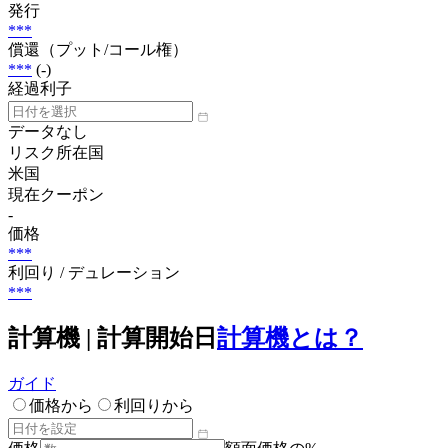
発行
***
償還（プット/コール権）
***
(-)
経過利子
データなし
リスク所在国
米国
現在クーポン
-
価格
***
利回り / デュレーション
***
計算機 | 計算開始日
計算機とは？
ガイド
価格から
利回りから