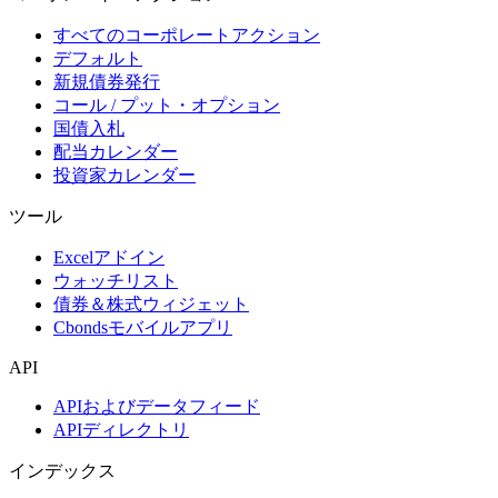
すべてのコーポレートアクション
デフォルト
新規債券発行
コール / プット・オプション
国債入札
配当カレンダー
投資家カレンダー
ツール
Excelアドイン
ウォッチリスト
債券＆株式ウィジェット
Cbondsモバイルアプリ
API
APIおよびデータフィード
APIディレクトリ
インデックス