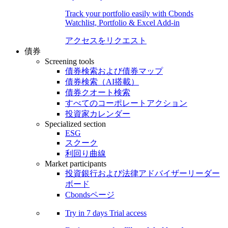
Track your portfolio easily with Cbonds
Watchlist, Portfolio & Excel Add-in
アクセスをリクエスト
債券
Screening tools
債券検索および債券マップ
債券検索（AI搭載）
債券クオート検索
すべてのコーポレートアクション
投資家カレンダー
Specialized section
ESG
スクーク
利回り曲線
Market participants
投資銀行および法律アドバイザーリーダー
ボード
Cbondsページ
Try in
7 days
Trial access