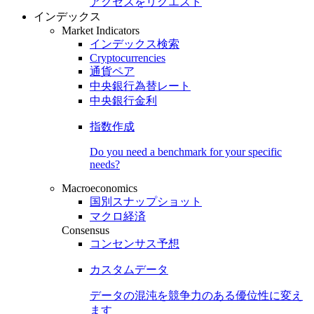
アクセスをリクエスト
インデックス
Market Indicators
インデックス検索
Cryptocurrencies
通貨ペア
中央銀行為替レート
中央銀行金利
指数作成
Do you need a benchmark for your specific
needs?
Macroeconomics
国別スナップショット
マクロ経済
Consensus
コンセンサス予想
カスタムデータ
データの混沌を競争力のある
優位性
に変え
ます