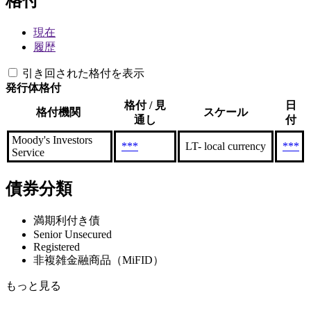
格付
現在
履歴
引き回された格付を表示
発行体格付
格付 / 見
日
格付機関
スケール
通し
付
Moody's Investors
***
LT- local currency
***
Service
債券分類
満期利付き債
Senior Unsecured
Registered
非複雑金融商品（MiFID）
もっと見る