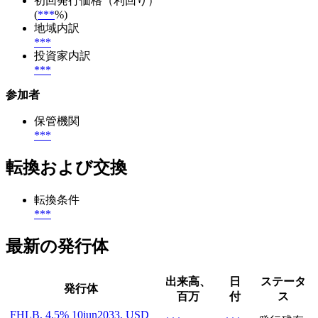
初回発行価格（利回り）
(
***
%)
地域内訳
***
投資家内訳
***
参加者
保管機関
***
転換および交換
転換条件
***
最新の発行体
出来高、
日
ステータ
発行体
百万
付
ス
FHLB, 4.5% 10jun2033, USD