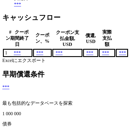
***
キャッシュフロー
#
クーポ
実際
クーポン支
クーポ
償還,
ン期間終了
支払
払金額,
ン、%
USD
日
USD
額
1
***
***
***
***
***
***
Excelにエクスポート
早期償還条件
***
最も包括的なデータベースを探索
1 000 000
債券