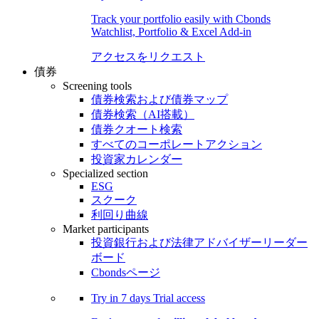
Track your portfolio easily with Cbonds
Watchlist, Portfolio & Excel Add-in
アクセスをリクエスト
債券
Screening tools
債券検索および債券マップ
債券検索（AI搭載）
債券クオート検索
すべてのコーポレートアクション
投資家カレンダー
Specialized section
ESG
スクーク
利回り曲線
Market participants
投資銀行および法律アドバイザーリーダー
ボード
Cbondsページ
Try in
7 days
Trial access