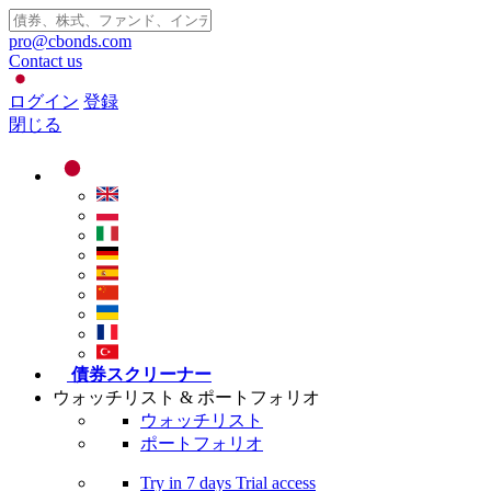
pro@cbonds.com
Contact us
ログイン
登録
閉じる
債券スクリーナー
ウォッチリスト & ポートフォリオ
ウォッチリスト
ポートフォリオ
Try in
7 days
Trial access