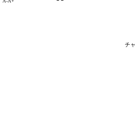
A-
A+
チャ