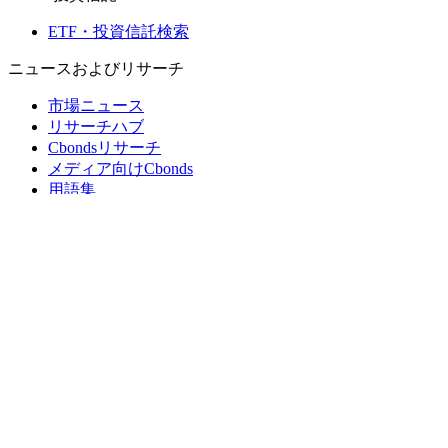
ETF・投資信託検索
ニュースおよびリサーチ
市場ニュース
リサーチハブ
Cbondsリサーチ
メディア向けCbonds
用語集
ヘルプ
会社概要
支払いの保証
CBONDS OLD
計算機
債券クオート検索