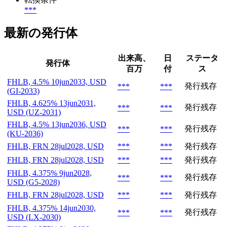
***
最新の発行体
出来高、
日
ステータ
発行体
百万
付
ス
FHLB, 4.5% 10jun2033, USD
発行残存
***
***
(GI-2033)
FHLB, 4.625% 13jun2031,
発行残存
***
***
USD (UZ-2031)
FHLB, 4.5% 13jun2036, USD
発行残存
***
***
(KU-2036)
FHLB, FRN 28jul2028, USD
***
***
発行残存
FHLB, FRN 28jul2028, USD
***
***
発行残存
FHLB, 4.375% 9jun2028,
発行残存
***
***
USD (G5-2028)
FHLB, FRN 28jul2028, USD
***
***
発行残存
FHLB, 4.375% 14jun2030,
発行残存
***
***
USD (LX-2030)