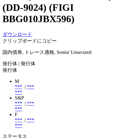
(DD-9024) (FIGI
BBG010JBX596)
ダウンロード
クリップボードにコピー
国内債券, トレース適格, Senior Unsecured
発行体
| 発行体
発行体
M
***
|
***
***
S&P
***
|
***
***
F
***
|
***
***
ステータス