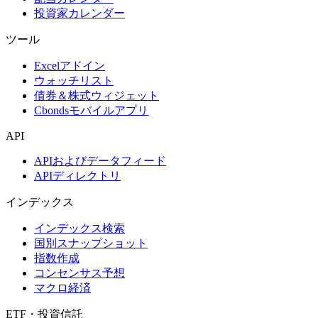
投資家カレンダー
ツール
Excelアドイン
ウォッチリスト
債券＆株式ウィジェット
Cbondsモバイルアプリ
API
APIおよびデータフィード
APIディレクトリ
インデックス
インデックス検索
国別スナップショット
指数作成
コンセンサス予想
マクロ経済
ETF・投資信託