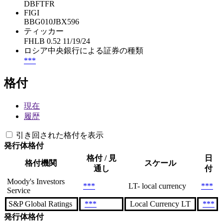
DBFTFR
FIGI
BBG010JBX596
ティッカー
FHLB 0.52 11/19/24
ロシア中央銀行による証券の種類
***
格付
現在
履歴
引き回された格付を表示
発行体格付
格付 / 見
日
格付機関
スケール
通し
付
Moody's Investors
***
LT- local currency
***
Service
S&P Global Ratings
***
Local Currency LT
***
発行体格付