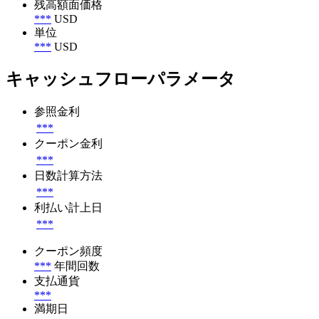
残高額面価格
***
USD
単位
***
USD
キャッシュフローパラメータ
参照金利
***
クーポン金利
***
日数計算方法
***
利払い計上日
***
クーポン頻度
***
年間回数
支払通貨
***
満期日