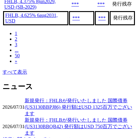
FHLB, 4.375% 8jun2029,
発行残存
***
***
USD (SB-2029)
FHLB, 4.625% 6aug2031,
発行残存
***
***
USD
1
2
3
...
50
»
すべて表示
ニュース
新規発行：FHLBが発行いたしました 国際債券
2026/07/31
(US3130BBPJ86) 発行額はUSD 1325百万でござい
ます
新規発行：FHLBが発行いたしました 国際債券
2026/07/31
(US3130BBQB42) 発行額はUSD 750百万でござい
ます