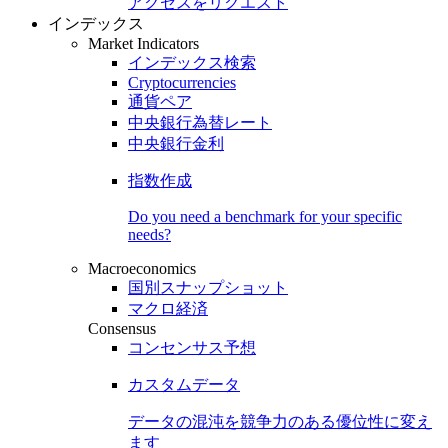
アクセスをリクエスト
インデックス
Market Indicators
インデックス検索
Cryptocurrencies
通貨ペア
中央銀行為替レート
中央銀行金利
指数作成
Do you need a benchmark for your specific
needs?
Macroeconomics
国別スナップショット
マクロ経済
Consensus
コンセンサス予想
カスタムデータ
データの混沌を競争力のある
優位性
に変え
ます