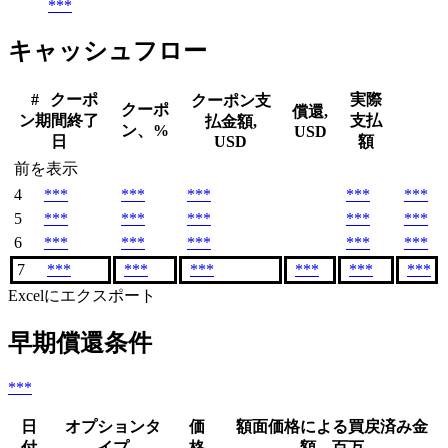
***
キャッシュフロー
#
クーポ
実際
クーポン支
クーポ
償還,
ン期間終了
支払
払金額,
ン、%
USD
日
USD
額
前を表示
4
***
***
***
***
***
5
***
***
***
***
***
6
***
***
***
***
***
7
***
***
***
***
***
***
Excelにエクスポート
早期償還条件
***
日
オプションタ
価
額面価格による買戻済み金
付
イプ
格
額、百万