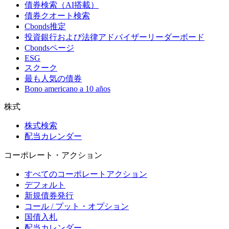
債券検索（AI搭載）
債券クオート検索
Cbonds推定
投資銀行および法律アドバイザーリーダーボード
Cbondsページ
ESG
スクーク
最も人気の債券
Bono americano a 10 años
株式
株式検索
配当カレンダー
コーポレート・アクション
すべてのコーポレートアクション
デフォルト
新規債券発行
コール / プット・オプション
国債入札
配当カレンダー