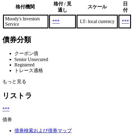
格付 / 見
日
格付機関
スケール
通し
付
Moody's Investors
***
LT- local currency
***
Service
債券分類
クーポン債
Senior Unsecured
Registered
トレース適格
もっと見る
リストラ
***
債券
債券検索および債券マップ