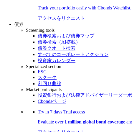
Track your portfolio easily with Cbonds Watchlist
アクセスをリクエスト
債券
Screening tools
債券検索および債券マップ
債券検索（AI搭載）
債券クオート検索
すべてのコーポレートアクション
投資家カレンダー
Specialized section
ESG
スクーク
利回り曲線
Market participants
投資銀行および法律アドバイザーリーダーボ
Cbondsページ
Try in
7 days
Trial access
Evaluate over
1 million global bond coverage
and