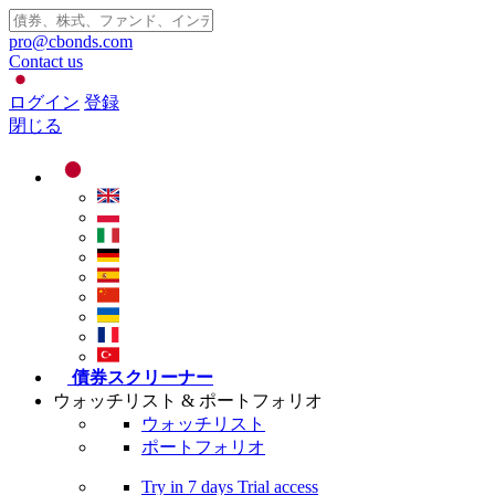
pro@cbonds.com
Contact us
ログイン
登録
閉じる
債券スクリーナー
ウォッチリスト & ポートフォリオ
ウォッチリスト
ポートフォリオ
Try in
7 days
Trial access