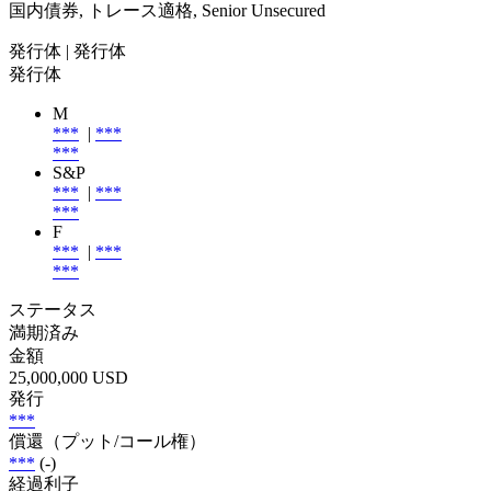
国内債券, トレース適格, Senior Unsecured
発行体
| 発行体
発行体
M
***
|
***
***
S&P
***
|
***
***
F
***
|
***
***
ステータス
満期済み
金額
25,000,000 USD
発行
***
償還（プット/コール権）
***
(-)
経過利子