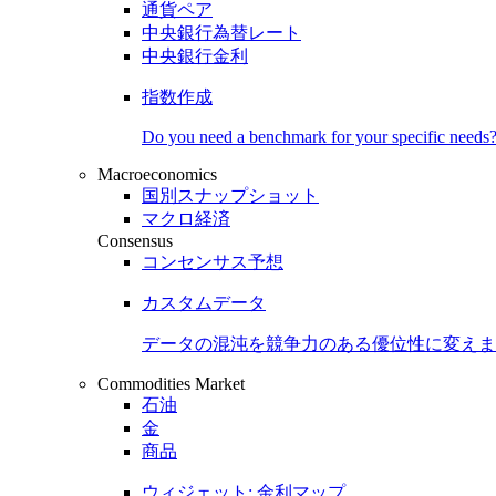
通貨ペア
中央銀行為替レート
中央銀行金利
指数作成
Do you need a benchmark for your specific needs
Macroeconomics
国別スナップショット
マクロ経済
Consensus
コンセンサス予想
カスタムデータ
データの混沌を競争力のある
優位性
に変えま
Commodities Market
石油
金
商品
ウィジェット: 金利マップ