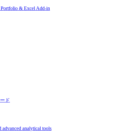
, Portfolio & Excel Add-in
ード
 advanced analytical tools