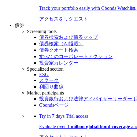
Track your portfolio easily with Cbonds Watchlist
アクセスをリクエスト
債券
Screening tools
債券検索および債券マップ
債券検索（AI搭載）
債券クオート検索
すべてのコーポレートアクション
投資家カレンダー
Specialized section
ESG
スクーク
利回り曲線
Market participants
投資銀行および法律アドバイザーリーダーボ
Cbondsページ
Try in
7 days
Trial access
Evaluate over
1 million global bond coverage
and