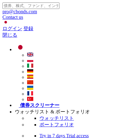
pro@cbonds.com
Contact us
ログイン
登録
閉じる
債券スクリーナー
ウォッチリスト & ポートフォリオ
ウォッチリスト
ポートフォリオ
Try in
7 days
Trial access