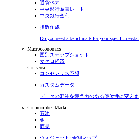
通貨ペア
中央銀行為替レート
中央銀行金利
指数作成
Do you need a benchmark for your specific needs
Macroeconomics
国別スナップショット
マクロ経済
Consensus
コンセンサス予想
カスタムデータ
データの混沌を競争力のある
優位性
に変えま
Commodities Market
石油
金
商品
ウィジェット: 金利マップ