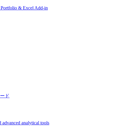
, Portfolio & Excel Add-in
ード
 advanced analytical tools