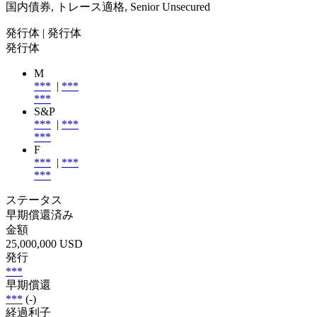
国内債券, トレース適格, Senior Unsecured
発行体
| 発行体
発行体
M
***
|
***
***
S&P
***
|
***
***
F
***
|
***
***
ステータス
早期償還済み
金額
25,000,000 USD
発行
***
早期償還
***
(-)
経過利子