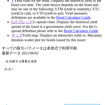
Y
Yield chart for the bond. Displays the historical yield of the
bond over time. The yield shown depends on the bond and
may be one of the following: YTM (yield to maturity), YTC
(yield to call), or YTP (yield to put). Yield measures
definitions are available in the
Bond Calculator Guide
Gスプレッド
G-spread chart. Displays the historical yield
spread of the bond to a government yield curve. For the G-
spread definition please refer to the
Bond Calculator Guide
マップ
Yield map. Displays an interactive yield vs. Macaulay
duration scatter plot for bonds issued by this issuer
すべての取引パラメータは表形式で利用可能
最新データ
2021/06/02
比較する要素を追加