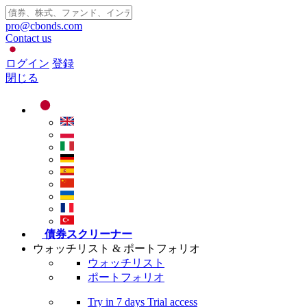
pro@cbonds.com
Contact us
ログイン
登録
閉じる
債券スクリーナー
ウォッチリスト & ポートフォリオ
ウォッチリスト
ポートフォリオ
Try in
7 days
Trial access