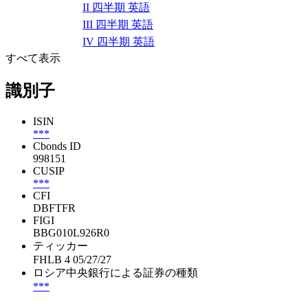
II 四半期 英語
III 四半期 英語
IV 四半期 英語
すべて表示
識別子
ISIN
***
Cbonds ID
998151
CUSIP
***
CFI
DBFTFR
FIGI
BBG010L926R0
ティッカー
FHLB 4 05/27/27
ロシア中央銀行による証券の種類
***