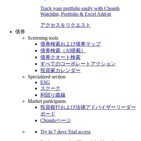
Track your portfolio easily with Cbonds
Watchlist, Portfolio & Excel Add-in
アクセスをリクエスト
債券
Screening tools
債券検索および債券マップ
債券検索（AI搭載）
債券クオート検索
すべてのコーポレートアクション
投資家カレンダー
Specialized section
ESG
スクーク
利回り曲線
Market participants
投資銀行および法律アドバイザーリーダー
ボード
Cbondsページ
Try in
7 days
Trial access