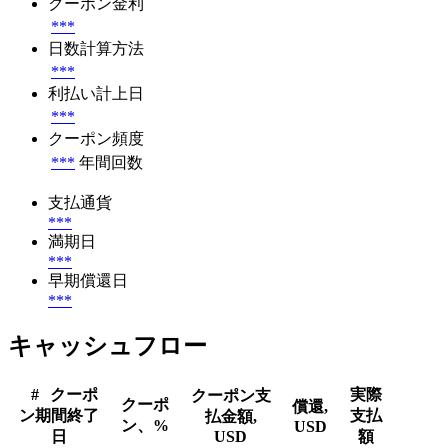
クーポン金利
***
日数計算方法
***
利払い計上日
***
クーポン頻度
***
年間回数
支払通貨
***
満期日
***
早期償還日
***
キャッシュフロー
#
クーポ
実際
クーポン支
クーポ
償還,
ン期間終了
支払
払金額,
ン、%
USD
日
USD
額