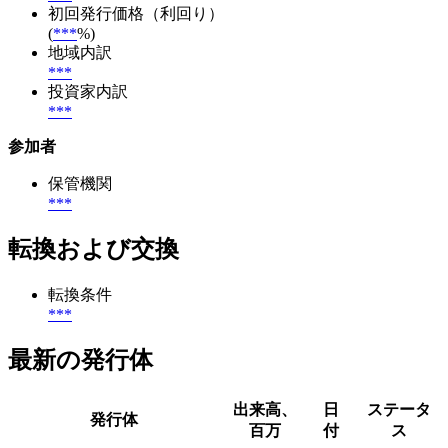
初回発行価格（利回り）
(
***
%)
地域内訳
***
投資家内訳
***
参加者
保管機関
***
転換および交換
転換条件
***
最新の発行体
出来高、
日
ステータ
発行体
百万
付
ス