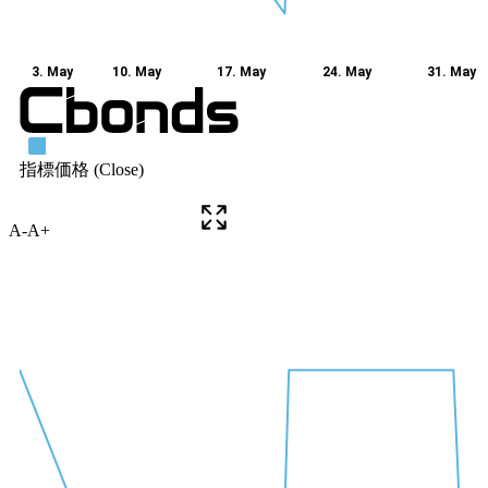
A-
A+