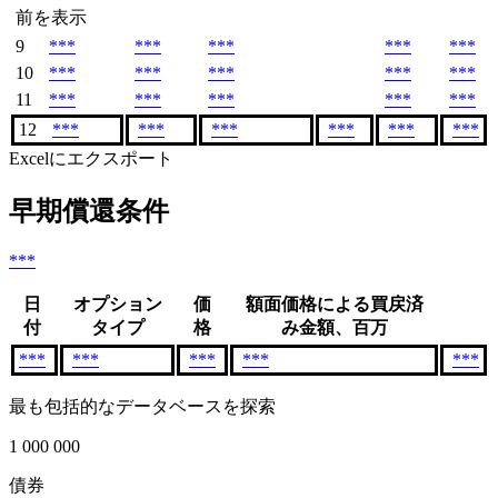
前を表示
9
***
***
***
***
***
10
***
***
***
***
***
11
***
***
***
***
***
12
***
***
***
***
***
***
Excelにエクスポート
早期償還条件
***
日
オプション
価
額面価格による買戻済
付
タイプ
格
み金額、百万
***
***
***
***
***
最も包括的なデータベースを探索
1 000 000
債券