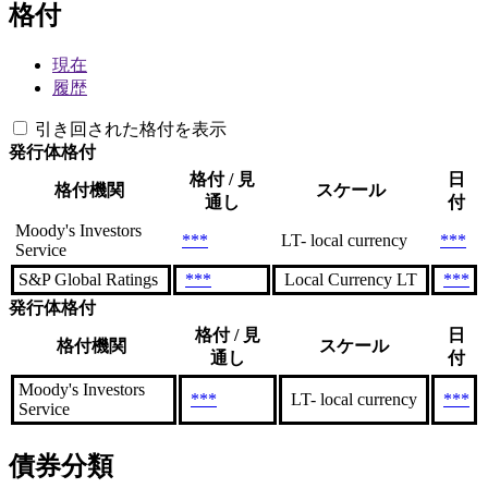
格付
現在
履歴
引き回された格付を表示
発行体格付
格付 / 見
日
格付機関
スケール
通し
付
Moody's Investors
***
LT- local currency
***
Service
S&P Global Ratings
***
Local Currency LT
***
発行体格付
格付 / 見
日
格付機関
スケール
通し
付
Moody's Investors
***
LT- local currency
***
Service
債券分類