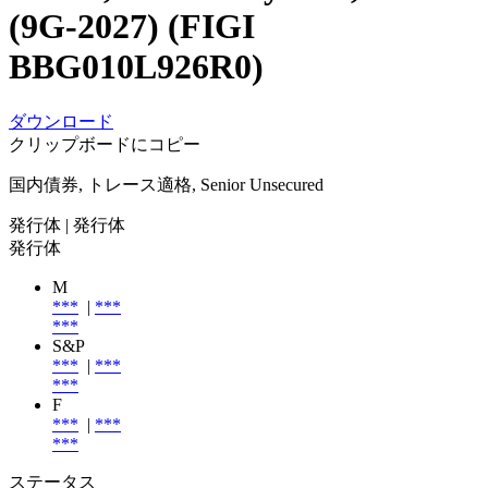
(9G-2027) (FIGI
BBG010L926R0)
ダウンロード
クリップボードにコピー
国内債券, トレース適格, Senior Unsecured
発行体
| 発行体
発行体
M
***
|
***
***
S&P
***
|
***
***
F
***
|
***
***
ステータス