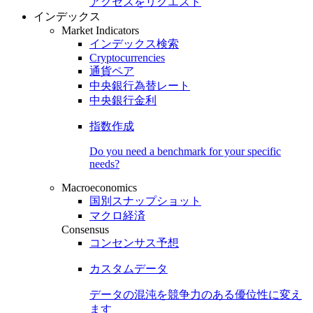
アクセスをリクエスト
インデックス
Market Indicators
インデックス検索
Cryptocurrencies
通貨ペア
中央銀行為替レート
中央銀行金利
指数作成
Do you need a benchmark for your specific
needs?
Macroeconomics
国別スナップショット
マクロ経済
Consensus
コンセンサス予想
カスタムデータ
データの混沌を競争力のある
優位性
に変え
ます