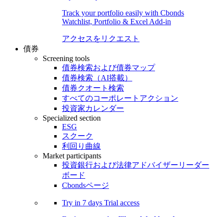
Track your portfolio easily with Cbonds
Watchlist, Portfolio & Excel Add-in
アクセスをリクエスト
債券
Screening tools
債券検索および債券マップ
債券検索（AI搭載）
債券クオート検索
すべてのコーポレートアクション
投資家カレンダー
Specialized section
ESG
スクーク
利回り曲線
Market participants
投資銀行および法律アドバイザーリーダー
ボード
Cbondsページ
Try in
7 days
Trial access