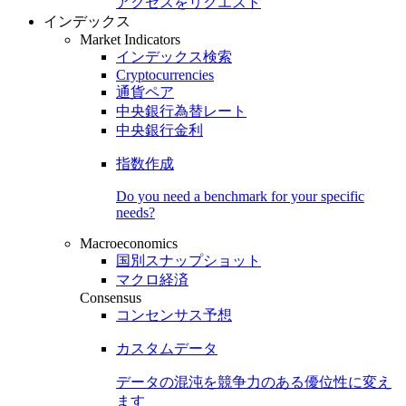
アクセスをリクエスト
インデックス
Market Indicators
インデックス検索
Cryptocurrencies
通貨ペア
中央銀行為替レート
中央銀行金利
指数作成
Do you need a benchmark for your specific
needs?
Macroeconomics
国別スナップショット
マクロ経済
Consensus
コンセンサス予想
カスタムデータ
データの混沌を競争力のある
優位性
に変え
ます