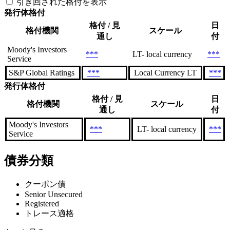
引き回された格付を表示
発行体格付
格付 / 見
日
格付機関
スケール
通し
付
Moody's Investors
***
LT- local currency
***
Service
S&P Global Ratings
***
Local Currency LT
***
発行体格付
格付 / 見
日
格付機関
スケール
通し
付
Moody's Investors
***
LT- local currency
***
Service
債券分類
クーポン債
Senior Unsecured
Registered
トレース適格