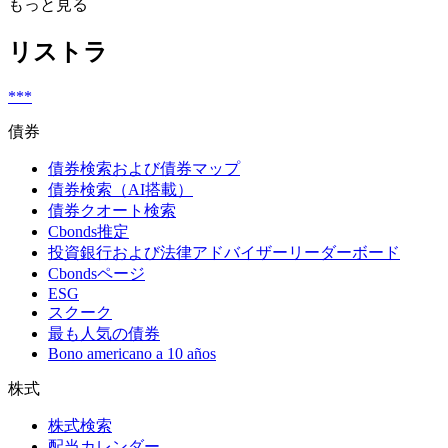
もっと見る
リストラ
***
債券
債券検索および債券マップ
債券検索（AI搭載）
債券クオート検索
Cbonds推定
投資銀行および法律アドバイザーリーダーボード
Cbondsページ
ESG
スクーク
最も人気の債券
Bono americano a 10 años
株式
株式検索
配当カレンダー