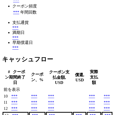
***
クーポン頻度
***
年間回数
支払通貨
***
満期日
***
早期償還日
***
キャッシュフロー
#
クーポ
実際
クーポン支
クーポ
償還,
ン期間終了
支払
払金額,
ン、%
USD
日
USD
額
前を表示
10
***
***
***
***
***
11
***
***
***
***
***
12
***
***
***
***
***