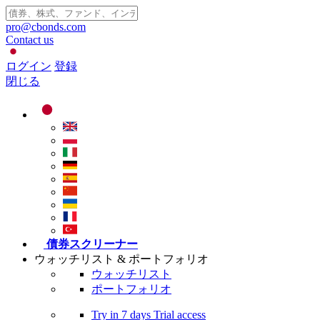
pro@cbonds.com
Contact us
ログイン
登録
閉じる
債券スクリーナー
ウォッチリスト & ポートフォリオ
ウォッチリスト
ポートフォリオ
Try in
7 days
Trial access