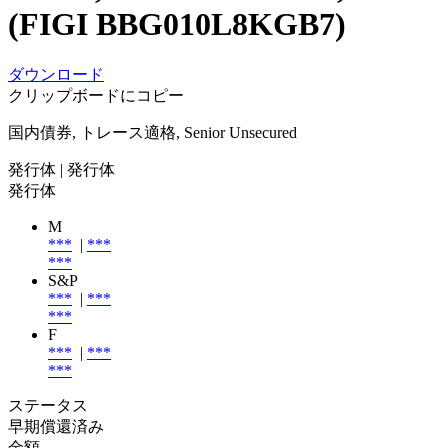
(FIGI BBG010L8KGB7)
ダウンロード
クリップボードにコピー
国内債券, トレース適格, Senior Unsecured
発行体
| 発行体
発行体
M
***
|
***
***
S&P
***
|
***
***
F
***
|
***
***
ステータス
早期償還済み
金額