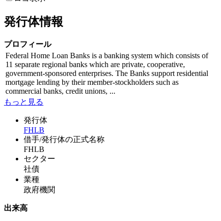
発行体情報
プロフィール
Federal Home Loan Banks is a banking system which consists of
11 separate regional banks which are private, cooperative,
government-sponsored enterprises. The Banks support residential
mortgage lending by their member-stockholders such as
commercial banks, credit unions, ...
もっと見る
発行体
FHLB
借手/発行体の正式名称
FHLB
セクター
社債
業種
政府機関
出来高