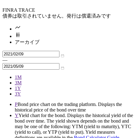
FINRA TRACE
債券は取引されていません。発行は償還済みです
アーカイブ
—
1M
3M
1Y
3Y
P
Bond price chart on the trading platform. Displays the
historical price of the bond over time
Y
Yield chart for the bond. Displays the historical yield of the
bond over time. The yield shown depends on the bond and
may be one of the following: YTM (yield to maturity), YTC
(yield to call), or YTP (yield to put). Yield measures
definitions are available in the
Bond Calculator Guide