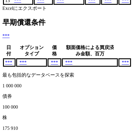
13
***
***
***
***
***
***
Excelにエクスポート
早期償還条件
***
日
オプション
価
額面価格による買戻済
付
タイプ
格
み金額、百万
***
***
***
***
***
最も包括的なデータベースを探索
1 000 000
債券
100 000
株
175 910