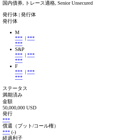
国内債券, トレース適格, Senior Unsecured
発行体
| 発行体
発行体
M
***
|
***
***
S&P
***
|
***
***
F
***
|
***
***
ステータス
満期済み
金額
50,000,000 USD
発行
***
償還（プット/コール権）
***
(-)
経過利子