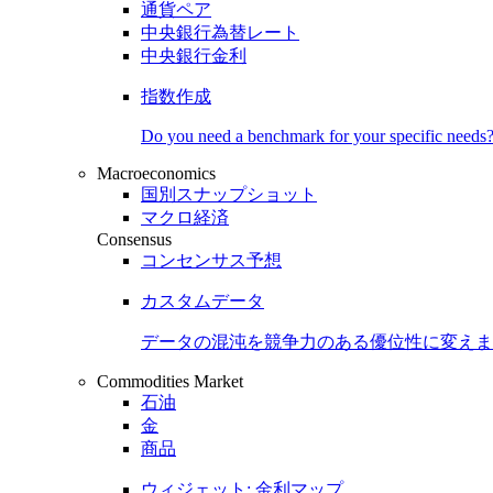
通貨ペア
中央銀行為替レート
中央銀行金利
指数作成
Do you need a benchmark for your specific needs
Macroeconomics
国別スナップショット
マクロ経済
Consensus
コンセンサス予想
カスタムデータ
データの混沌を競争力のある
優位性
に変えま
Commodities Market
石油
金
商品
ウィジェット: 金利マップ