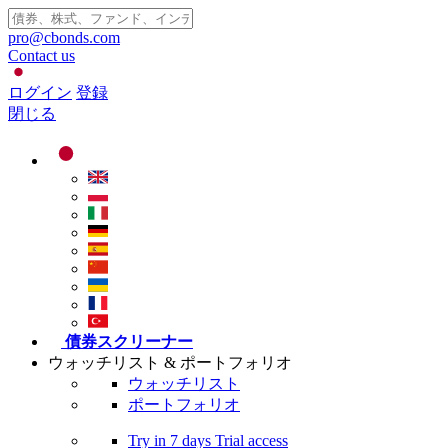
pro@cbonds.com
Contact us
ログイン
登録
閉じる
債券スクリーナー
ウォッチリスト & ポートフォリオ
ウォッチリスト
ポートフォリオ
Try in
7 days
Trial access