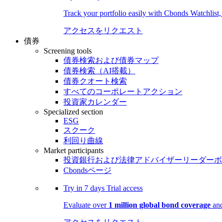
Track your portfolio easily with Cbonds Watchlist
アクセスをリクエスト
債券
Screening tools
債券検索および債券マップ
債券検索（AI搭載）
債券クオート検索
すべてのコーポレートアクション
投資家カレンダー
Specialized section
ESG
スクーク
利回り曲線
Market participants
投資銀行および法律アドバイザーリーダーボ
Cbondsページ
Try in
7 days
Trial access
Evaluate over
1 million global bond coverage
and