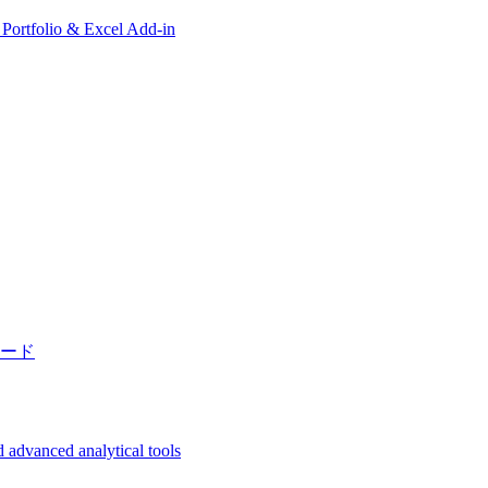
, Portfolio & Excel Add-in
ード
 advanced analytical tools