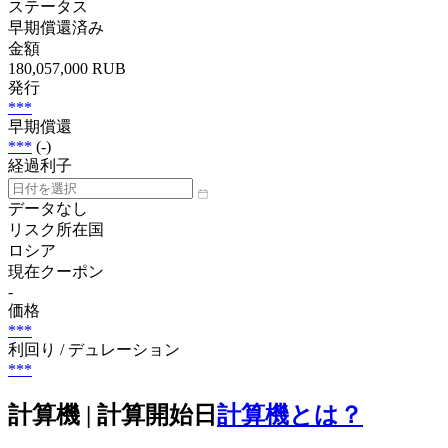
ステータス
早期償還済み
金額
180,057,000 RUB
発行
***
早期償還
***
(-)
経過利子
データなし
リスク所在国
ロシア
現在クーポン
-
価格
***
利回り / デュレーション
***
計算機 | 計算開始日
計算機とは？