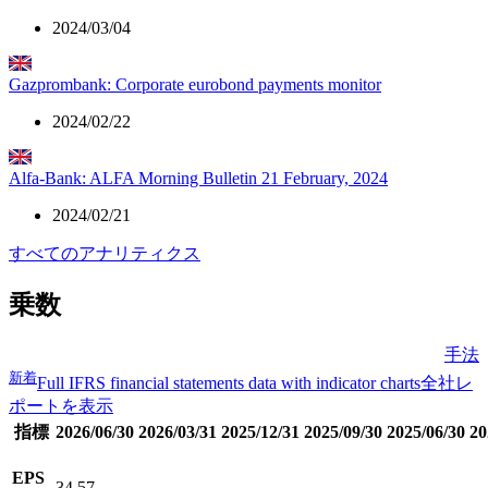
2024/03/04
Gazprombank: Corporate eurobond payments monitor
2024/02/22
Alfa-Bank: ALFA Morning Bulletin 21 February, 2024
2024/02/21
すべてのアナリティクス
乗数
手法
新着
Full IFRS financial statements data with indicator charts
全社レ
ポートを表示
指標
2026/06/30
2026/03/31
2025/12/31
2025/09/30
2025/06/30
20
EPS
34.57