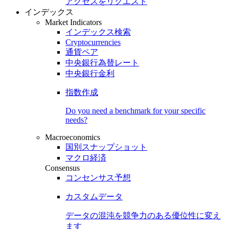
アクセスをリクエスト
インデックス
Market Indicators
インデックス検索
Cryptocurrencies
通貨ペア
中央銀行為替レート
中央銀行金利
指数作成
Do you need a benchmark for your specific
needs?
Macroeconomics
国別スナップショット
マクロ経済
Consensus
コンセンサス予想
カスタムデータ
データの混沌を競争力のある
優位性
に変え
ます