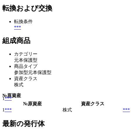
転換および交換
転換条件
***
組成商品
カテゴリー
元本保護型
商品タイプ
参加型元本保護型
資産クラス
株式
№
原資産
1
***
№
原資産
資産クラス
1
***
株式
***
最新の発行体