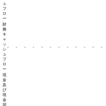
ュ
フ
ロ
ー
財
務
キ
ャ
ッ
-
-
-
-
-
-
-
-
-
-
-
-
シ
ュ
フ
ロ
ー
現
金
及
び
現
金
同