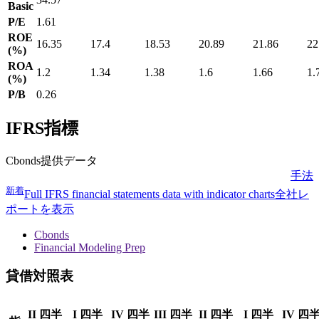
Basic
P/E
1.61
ROE
16.35
17.4
18.53
20.89
21.86
22
(%)
ROA
1.2
1.34
1.38
1.6
1.66
1.
(%)
P/B
0.26
IFRS指標
Cbonds提供データ
手法
新着
Full IFRS financial statements data with indicator charts
全社レ
ポートを表示
Cbonds
Financial Modeling Prep
貸借対照表
II 四半
I 四半
IV 四半
III 四半
II 四半
I 四半
IV 四