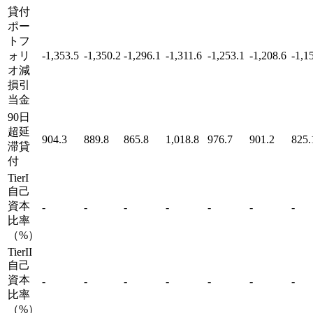
貸付
ポー
トフ
ォリ
-1,353.5
-1,350.2
-1,296.1
-1,311.6
-1,253.1
-1,208.6
-1,1
オ減
損引
当金
90日
超延
904.3
889.8
865.8
1,018.8
976.7
901.2
825.
滞貸
付
TierI
自己
資本
-
-
-
-
-
-
-
比率
（%）
TierII
自己
資本
-
-
-
-
-
-
-
比率
（%）