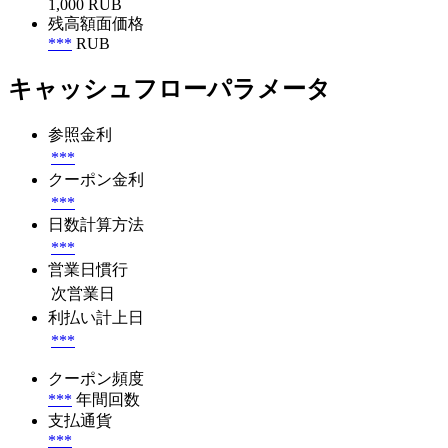
1,000 RUB
残高額面価格
***
RUB
キャッシュフローパラメータ
参照金利
***
クーポン金利
***
日数計算方法
***
営業日慣行
次営業日
利払い計上日
***
クーポン頻度
***
年間回数
支払通貨
***