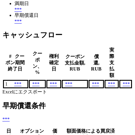
満期日
***
早期償還日
***
キャッシュフロー
実
クー
#
クー
権利
際
クーポン
償
ポ
ポン期間
確定
支
支払金額,
還,
ン、
終了日
日
RUB
RUB
払
%
額
1
***
***
***
***
***
***
***
Excelにエクスポート
早期償還条件
***
日
オプション
価
額面価格による買戻済