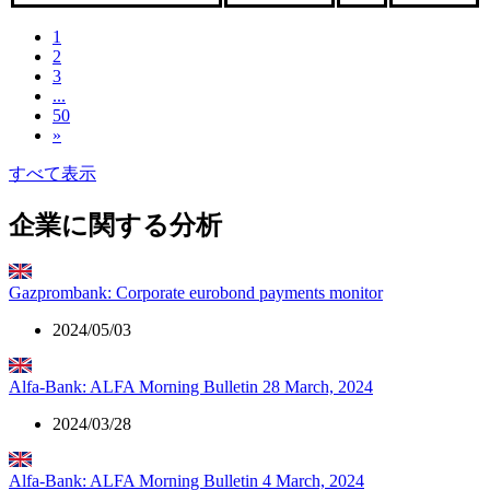
1
2
3
...
50
»
すべて表示
企業に関する分析
Gazprombank: Corporate eurobond payments monitor
2024/05/03
Alfa-Bank: ALFA Morning Bulletin 28 March, 2024
2024/03/28
Alfa-Bank: ALFA Morning Bulletin 4 March, 2024