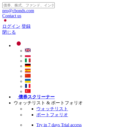
pro@cbonds.com
Contact us
ログイン
登録
閉じる
債券スクリーナー
ウォッチリスト & ポートフォリオ
ウォッチリスト
ポートフォリオ
Try in
7 days
Trial access