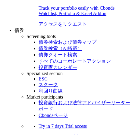
Track your portfolio easily with Cbonds
Watchlist, Portfolio & Excel Add-in
アクセスをリクエスト
債券
Screening tools
債券検索および債券マップ
債券検索（AI搭載）
債券クオート検索
すべてのコーポレートアクション
投資家カレンダー
Specialized section
ESG
スクーク
利回り曲線
Market participants
投資銀行および法律アドバイザーリーダー
ボード
Cbondsページ
Try in
7 days
Trial access