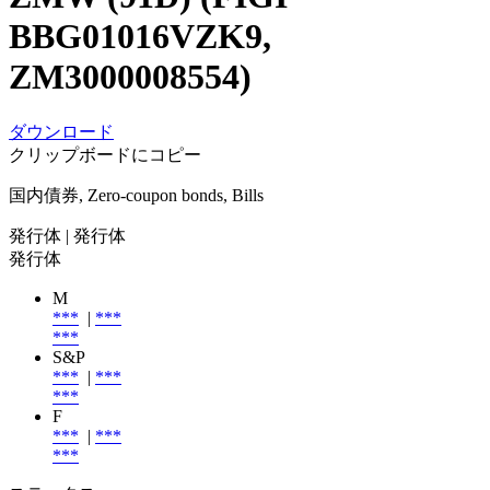
BBG01016VZK9,
ZM3000008554)
ダウンロード
クリップボードにコピー
国内債券, Zero-coupon bonds, Bills
発行体
| 発行体
発行体
M
***
|
***
***
S&P
***
|
***
***
F
***
|
***
***