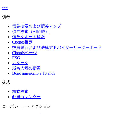
***
債券
債券検索および債券マップ
債券検索（AI搭載）
債券クオート検索
Cbonds推定
投資銀行および法律アドバイザーリーダーボード
Cbondsページ
ESG
スクーク
最も人気の債券
Bono americano a 10 años
株式
株式検索
配当カレンダー
コーポレート・アクション