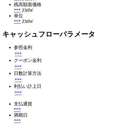
残高額面価格
***
ZMW
単位
***
ZMW
キャッシュフローパラメータ
参照金利
***
クーポン金利
***
日数計算方法
***
利払い計上日
***
支払通貨
***
満期日
***