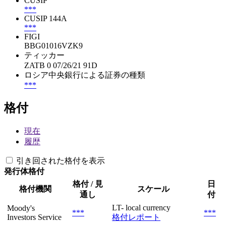
CUSIP
***
CUSIP 144A
***
FIGI
BBG01016VZK9
ティッカー
ZATB 0 07/26/21 91D
ロシア中央銀行による証券の種類
***
格付
現在
履歴
引き回された格付を表示
発行体格付
格付 / 見
日
格付機関
スケール
通し
付
LT- local currency
Moody's
***
***
Investors Service
格付レポート