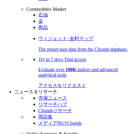
Commodities Market
石油
金
商品
ウィジェット: 金利マップ
The report uses data from the Cbonds database.
Try in
7 days
Trial access
Evaluate over
100K
indices and advanced
analytical tools
アクセスをリクエスト
ニュース＆リサーチ
市場ニュース
リサーチハブ
Cbondsリサーチ
用語集
メディア向けCbonds
Online Seminars & Insights