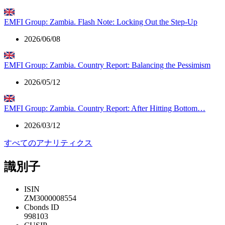
EMFI Group: Zambia. Flash Note: Locking Out the Step-Up
2026/06/08
EMFI Group: Zambia. Country Report: Balancing the Pessimism
2026/05/12
EMFI Group: Zambia. Country Report: After Hitting Bottom…
2026/03/12
すべてのアナリティクス
識別子
ISIN
ZM3000008554
Cbonds ID
998103