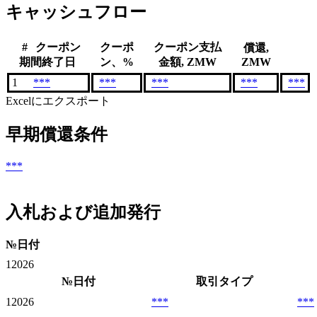
キャッシュフロー
#
クーポン
クーポ
クーポン支払
償還,
期間終了日
ン、%
金額, ZMW
ZMW
1
***
***
***
***
***
Excelにエクスポート
早期償還条件
***
入札および追加発行
№
日付
1
2026
№
日付
取引タイプ
1
2026
***
***