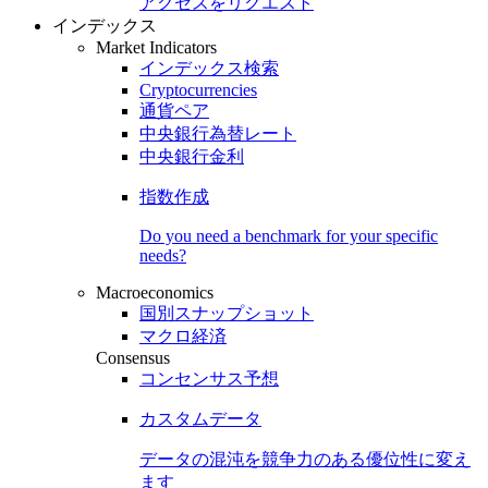
アクセスをリクエスト
インデックス
Market Indicators
インデックス検索
Cryptocurrencies
通貨ペア
中央銀行為替レート
中央銀行金利
指数作成
Do you need a benchmark for your specific
needs?
Macroeconomics
国別スナップショット
マクロ経済
Consensus
コンセンサス予想
カスタムデータ
データの混沌を競争力のある
優位性
に変え
ます