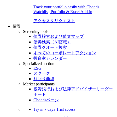
Track your portfolio easily with Cbonds
Watchlist, Portfolio & Excel Add-in
アクセスをリクエスト
債券
Screening tools
債券検索および債券マップ
債券検索（AI搭載）
債券クオート検索
すべてのコーポレートアクション
投資家カレンダー
Specialized section
ESG
スクーク
利回り曲線
Market participants
投資銀行および法律アドバイザーリーダー
ボード
Cbondsページ
Try in
7 days
Trial access