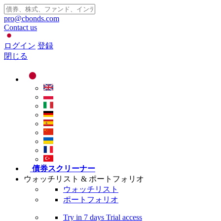
pro@cbonds.com
Contact us
ログイン
登録
閉じる
債券スクリーナー
ウォッチリスト & ポートフォリオ
ウォッチリスト
ポートフォリオ
Try in
7 days
Trial access