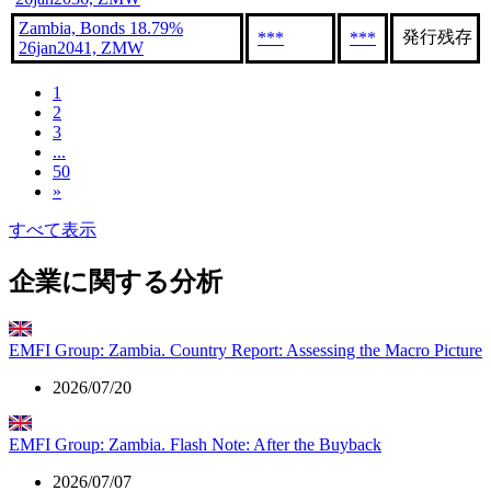
Zambia, Bonds 18.79%
発行残存
***
***
26jan2041, ZMW
1
2
3
...
50
»
すべて表示
企業に関する分析
EMFI Group: Zambia. Country Report: Assessing the Macro Picture
2026/07/20
EMFI Group: Zambia. Flash Note: After the Buyback
2026/07/07