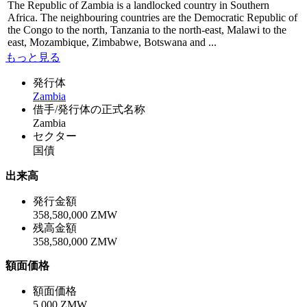
The Republic of Zambia is a landlocked country in Southern
Africa. The neighbouring countries are the Democratic Republic of
the Congo to the north, Tanzania to the north-east, Malawi to the
east, Mozambique, Zimbabwe, Botswana and ...
もっと見る
発行体
Zambia
借手/発行体の正式名称
Zambia
セクター
国債
出来高
発行金額
358,580,000 ZMW
残高金額
358,580,000 ZMW
額面価格
額面価格
5,000 ZMW