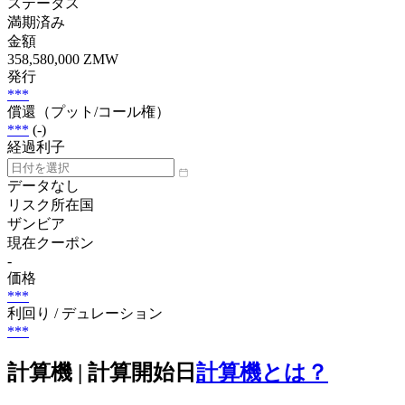
ステータス
満期済み
金額
358,580,000 ZMW
発行
***
償還（プット/コール権）
***
(-)
経過利子
データなし
リスク所在国
ザンビア
現在クーポン
-
価格
***
利回り / デュレーション
***
計算機 | 計算開始日
計算機とは？