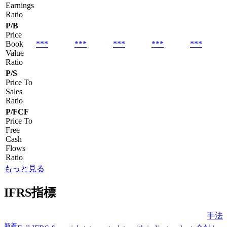
Earnings
Ratio
P/B
Price
Book
***
***
***
***
***
Value
Ratio
P/S
Price To
Sales
Ratio
P/FCF
Price To
Free
Cash
Flows
Ratio
もっと見る
IFRS指標
手法
新着