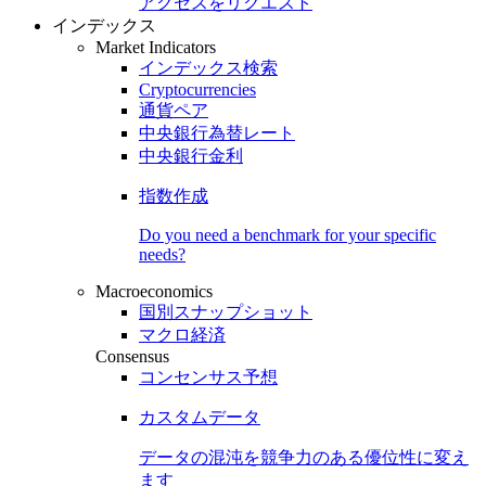
アクセスをリクエスト
インデックス
Market Indicators
インデックス検索
Cryptocurrencies
通貨ペア
中央銀行為替レート
中央銀行金利
指数作成
Do you need a benchmark for your specific
needs?
Macroeconomics
国別スナップショット
マクロ経済
Consensus
コンセンサス予想
カスタムデータ
データの混沌を競争力のある
優位性
に変え
ます