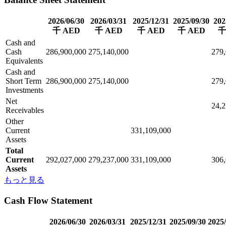
2026/06/30
2026/03/31
2025/12/31
2025/09/30
202
千 AED
千 AED
千 AED
千 AED
千
Cash and
Cash
286,900,000
275,140,000
279
Equivalents
Cash and
Short Term
286,900,000
275,140,000
279
Investments
Net
24,2
Receivables
Other
Current
331,109,000
Assets
Total
Current
292,027,000
279,237,000
331,109,000
306
Assets
もっと見る
Cash Flow Statement
2026/06/30
2026/03/31
2025/12/31
2025/09/30
2025/