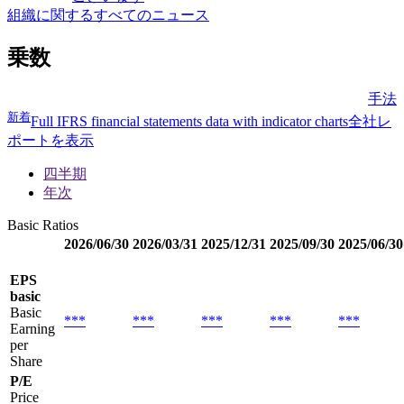
組織に関するすべてのニュース
乗数
手法
新着
Full IFRS financial statements data with indicator charts
全社レ
ポートを表示
四半期
年次
Basic Ratios
2026/06/30
2026/03/31
2025/12/31
2025/09/30
2025/06/30
EPS
basic
Basic
***
***
***
***
***
Earning
per
Share
P/E
Price