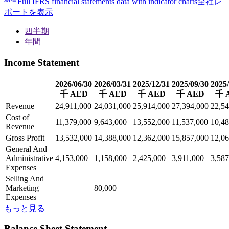
Full IFRS financial statements data with indicator charts
全社レ
ポートを表示
四半期
年間
Income Statement
2026/06/30
2026/03/31
2025/12/31
2025/09/30
2025/
千 AED
千 AED
千 AED
千 AED
千 
Revenue
24,911,000
24,031,000
25,914,000
27,394,000
22,54
Cost of
11,379,000
9,643,000
13,552,000
11,537,000
10,48
Revenue
Gross Profit
13,532,000
14,388,000
12,362,000
15,857,000
12,06
General And
Administrative
4,153,000
1,158,000
2,425,000
3,911,000
3,587
Expenses
Selling And
Marketing
80,000
Expenses
もっと見る
Balance Sheet Statement