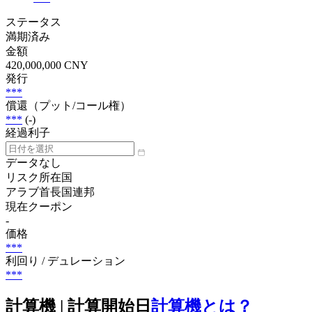
ステータス
満期済み
金額
420,000,000 CNY
発行
***
償還（プット/コール権）
***
(-)
経過利子
データなし
リスク所在国
アラブ首長国連邦
現在クーポン
-
価格
***
利回り / デュレーション
***
計算機 | 計算開始日
計算機とは？