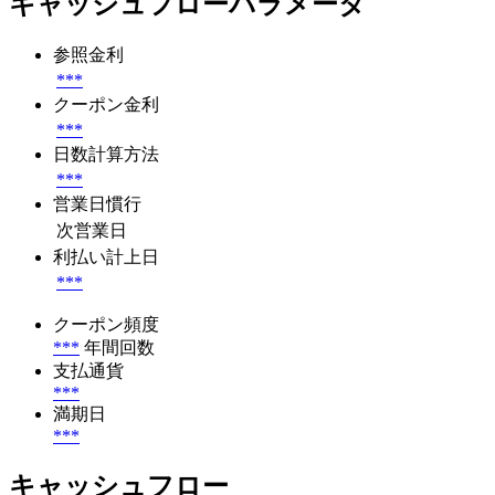
キャッシュフローパラメータ
参照金利
***
クーポン金利
***
日数計算方法
***
営業日慣行
次営業日
利払い計上日
***
クーポン頻度
***
年間回数
支払通貨
***
満期日
***
キャッシュフロー