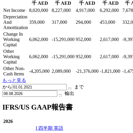
千 AED
千 AED
千 AED
千 AED
千 
Net Income
8,020,000
8,227,000
4,917,000
6,292,000
7,678
Depreciation
And
359,000
317,000
294,000
453,000
332,
Amortization
Change In
Working
6,062,000
-15,291,000
952,000
2,617,000
-9,39
Capital
Other
Working
6,062,000
-15,291,000
952,000
2,617,000
-9,39
Capital
Other Non-
-4,205,000
2,089,000
-21,376,000
-1,821,000
-1,47
Cash Items
もっと見る
から
まで
輸出
IFRS/US GAAP報告書
2026
I 四半期 英語