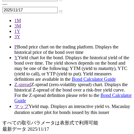
—
1M
3M
1Y
3Y
P
Bond price chart on the trading platform. Displays the
historical price of the bond over time
Y
Yield chart for the bond. Displays the historical yield of the
bond over time. The yield shown depends on the bond and
may be one of the following: YTM (yield to maturity), YTC
(yield to call), or YTP (yield to put). Yield measures
definitions are available in the
Bond Calculator Guide
Z-spread
Z-spread (zero-volatility spread) chart. Displays the
historical Z-spread of the bond over a risk-free yield curve.
For the Z-spread definition please refer to the
Bond Calculator
Guide
マップ
Yield map. Displays an interactive yield vs. Macaulay
duration scatter plot for bonds issued by this issuer
すべての取引パラメータは表形式で利用可能
最新データ
2025/11/17