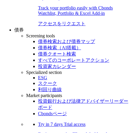
Track your portfolio easily with Cbonds
Watchlist, Portfolio & Excel Add-in
アクセスをリクエスト
債券
Screening tools
債券検索および債券マップ
債券検索（AI搭載）
債券クオート検索
すべてのコーポレートアクション
投資家カレンダー
Specialized section
ESG
スクーク
利回り曲線
Market participants
投資銀行および法律アドバイザーリーダー
ボード
Cbondsページ
Try in
7 days
Trial access