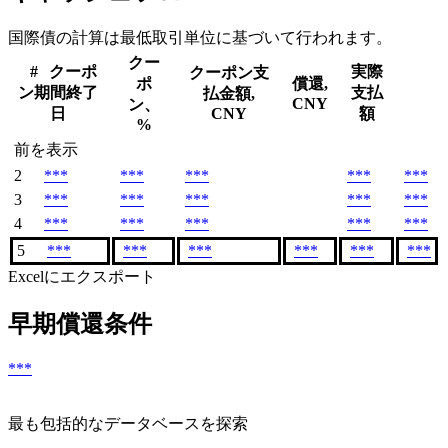
国際債の計算は最低取引単位に基づいて行われます。
クー
#
クーポ
実際
クーポン支
ポ
償還,
ン期間終了
支払
払金額,
CNY
ン、
日
CNY
額
%
前を表示
2
***
***
***
***
***
3
***
***
***
***
***
4
***
***
***
***
***
5
***
***
***
***
***
***
Excelにエクスポート
早期償還条件
***
最も包括的なデータベースを探索