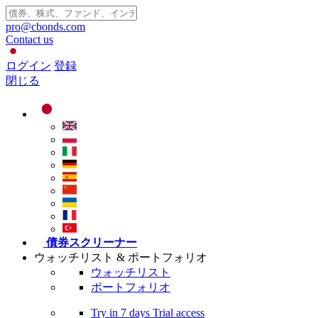
pro@cbonds.com
Contact us
ログイン
登録
閉じる
債券スクリーナー
ウォッチリスト & ポートフォリオ
ウォッチリスト
ポートフォリオ
Try in
7 days
Trial access