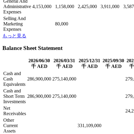
General And
Administrative
4,153,000
1,158,000
2,425,000
3,911,000
3,587
Expenses
Selling And
Marketing
80,000
Expenses
もっと見る
Balance Sheet Statement
2026/06/30
2026/03/31
2025/12/31
2025/09/30
202
千 AED
千 AED
千 AED
千 AED
千
Cash and
Cash
286,900,000
275,140,000
279
Equivalents
Cash and
Short Term
286,900,000
275,140,000
279
Investments
Net
24,2
Receivables
Other
Current
331,109,000
Assets