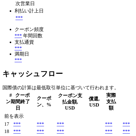
次営業日
利払い計上日
***
クーポン頻度
***
年間回数
支払通貨
***
満期日
***
キャッシュフロー
国際債の計算は最低取引単位に基づいて行われます。
#
クーポ
実際
クーポン支
クーポ
償還,
ン期間終了
支払
払金額,
ン、%
USD
日
USD
額
前を表示
17
***
***
***
***
***
18
***
***
***
***
***