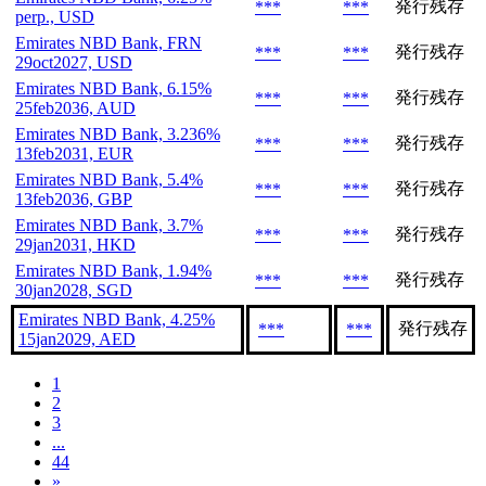
発行残存
***
***
perp., USD
Emirates NBD Bank, FRN
発行残存
***
***
29oct2027, USD
Emirates NBD Bank, 6.15%
発行残存
***
***
25feb2036, AUD
Emirates NBD Bank, 3.236%
発行残存
***
***
13feb2031, EUR
Emirates NBD Bank, 5.4%
発行残存
***
***
13feb2036, GBP
Emirates NBD Bank, 3.7%
発行残存
***
***
29jan2031, HKD
Emirates NBD Bank, 1.94%
発行残存
***
***
30jan2028, SGD
Emirates NBD Bank, 4.25%
発行残存
***
***
15jan2029, AED
1
2
3
...
44
»