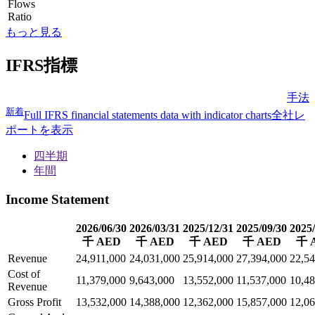
Flows
Ratio
もっと見る
IFRS指標
手法
新着
Full IFRS financial statements data with indicator charts
全社レ
ポートを表示
四半期
年間
Income Statement
2026/06/30
2026/03/31
2025/12/31
2025/09/30
2025/
千 AED
千 AED
千 AED
千 AED
千 
Revenue
24,911,000
24,031,000
25,914,000
27,394,000
22,54
Cost of
11,379,000
9,643,000
13,552,000
11,537,000
10,48
Revenue
Gross Profit
13,532,000
14,388,000
12,362,000
15,857,000
12,06