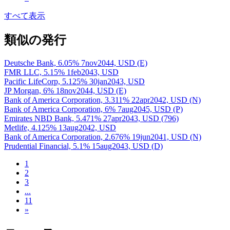
すべて表示
類似の発行
Deutsche Bank, 6.05% 7nov2044, USD (E)
FMR LLC, 5.15% 1feb2043, USD
Pacific LifeCorp, 5.125% 30jan2043, USD
JP Morgan, 6% 18nov2044, USD (E)
Bank of America Corporation, 3.311% 22apr2042, USD (N)
Bank of America Corporation, 6% 7aug2045, USD (P)
Emirates NBD Bank, 5.471% 27apr2043, USD (796)
Metlife, 4.125% 13aug2042, USD
Bank of America Corporation, 2.676% 19jun2041, USD (N)
Prudential Financial, 5.1% 15aug2043, USD (D)
1
2
3
...
11
»