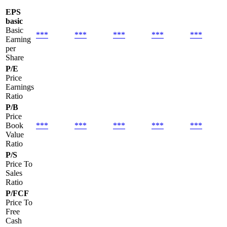
EPS
basic
Basic
***
***
***
***
***
Earning
per
Share
P/E
Price
Earnings
Ratio
P/B
Price
Book
***
***
***
***
***
Value
Ratio
P/S
Price To
Sales
Ratio
P/FCF
Price To
Free
Cash