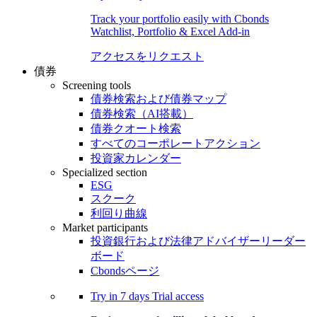
Track your portfolio easily with Cbonds
Watchlist, Portfolio & Excel Add-in
アクセスをリクエスト
債券
Screening tools
債券検索および債券マップ
債券検索（AI搭載）
債券クオート検索
すべてのコーポレートアクション
投資家カレンダー
Specialized section
ESG
スクーク
利回り曲線
Market participants
投資銀行および法律アドバイザーリーダー
ボード
Cbondsページ
Try in
7 days
Trial access