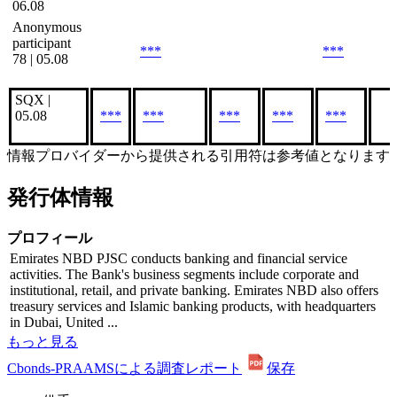
06.08
Anonymous
participant
***
***
78 | 05.08
SQX |
05.08
***
***
***
***
***
情報プロバイダーから提供される引用符は参考値となります
発行体情報
プロフィール
Emirates NBD PJSC conducts banking and financial service
activities. The Bank's business segments include corporate and
institutional, retail, and private banking. Emirates NBD also offers
treasury services and Islamic banking products, with headquarters
in Dubai, United ...
もっと見る
Cbonds-PRAAMSによる調査レポート
保存