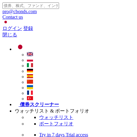
pro@cbonds.com
Contact us
ログイン
登録
閉じる
債券スクリーナー
ウォッチリスト & ポートフォリオ
ウォッチリスト
ポートフォリオ
Try in
7 days
Trial access