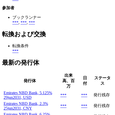
参加者
ブックランナー
***
,
***
,
***
転換および交換
転換条件
***
最新の発行体
出来
日
ステータ
発行体
高、百
付
ス
万
Emirates NBD Bank, 5.125%
発行残存
***
***
29jun2031, USD
Emirates NBD Bank, 2.3%
発行残存
***
***
25jun2031, CNY
Emirates NBD Bank, 6.25%