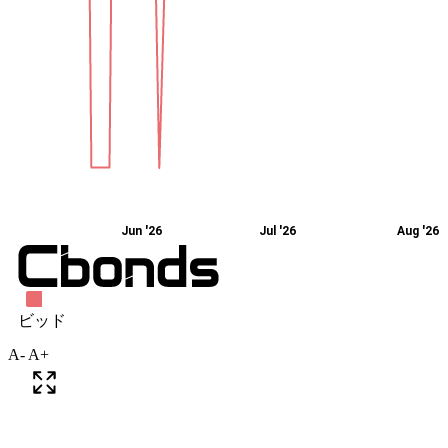
A-
A+