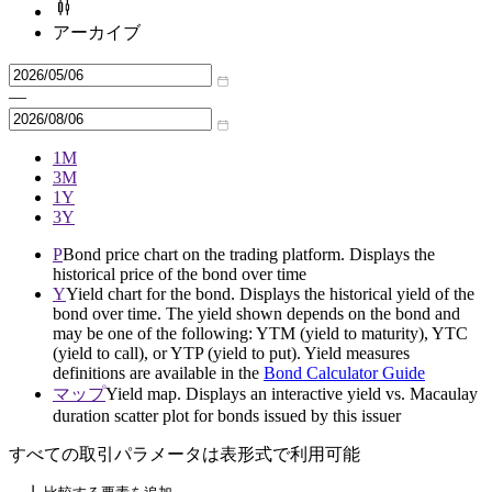
アーカイブ
—
1M
3M
1Y
3Y
P
Bond price chart on the trading platform. Displays the
historical price of the bond over time
Y
Yield chart for the bond. Displays the historical yield of the
bond over time. The yield shown depends on the bond and
may be one of the following: YTM (yield to maturity), YTC
(yield to call), or YTP (yield to put). Yield measures
definitions are available in the
Bond Calculator Guide
マップ
Yield map. Displays an interactive yield vs. Macaulay
duration scatter plot for bonds issued by this issuer
すべての取引パラメータは表形式で利用可能