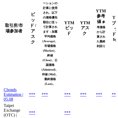
ーションの
計算に使用
YTM
され、以下
ビ
参考
T
の価格優先
ッ
値
参
順位に従っ
YTM
YTM
プ
取引所/市
ド /
て計算され
ビッ
アス
考価格
ッ
場参加者
ア
ます：加重
から計
ド
ク
ド
ス
平均価格
算され
bp
(Average)、
ク
た最終
市場価格
利回り
(Market)、
終値
(Close)、公
認価格
(Admitted)、
仲値 (Mid)、
最終価格
(Last)。
Cbonds
Estimation |
***
***
***
***
***
***
05.08
Taipei
Exchange
***
***
(OTC) |