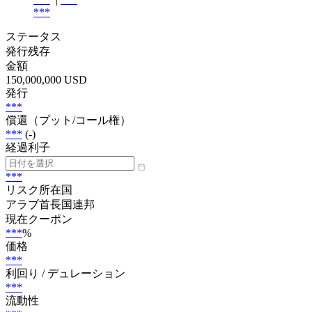
***
ステータス
発行残存
金額
150,000,000 USD
発行
***
償還（プット/コール権）
***
(-)
経過利子
***
リスク所在国
アラブ首長国連邦
現在クーポン
***
%
価格
***
利回り / デュレーション
***
流動性