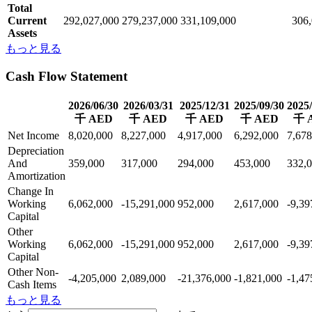
Total
Current
292,027,000
279,237,000
331,109,000
306
Assets
もっと見る
Cash Flow Statement
2026/06/30
2026/03/31
2025/12/31
2025/09/30
2025/
千 AED
千 AED
千 AED
千 AED
千 
Net Income
8,020,000
8,227,000
4,917,000
6,292,000
7,678
Depreciation
And
359,000
317,000
294,000
453,000
332,
Amortization
Change In
Working
6,062,000
-15,291,000
952,000
2,617,000
-9,39
Capital
Other
Working
6,062,000
-15,291,000
952,000
2,617,000
-9,39
Capital
Other Non-
-4,205,000
2,089,000
-21,376,000
-1,821,000
-1,47
Cash Items
もっと見る