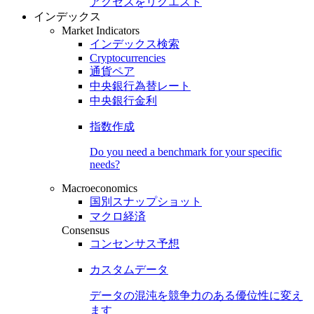
アクセスをリクエスト
インデックス
Market Indicators
インデックス検索
Cryptocurrencies
通貨ペア
中央銀行為替レート
中央銀行金利
指数作成
Do you need a benchmark for your specific
needs?
Macroeconomics
国別スナップショット
マクロ経済
Consensus
コンセンサス予想
カスタムデータ
データの混沌を競争力のある
優位性
に変え
ます