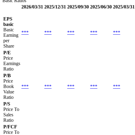
Basic Ratios
2026/03/31
2025/12/31
2025/09/30
2025/06/30
2025/03/31
EPS
basic
Basic
***
***
***
***
***
Earning
per
Share
P/E
Price
Earnings
Ratio
P/B
Price
Book
***
***
***
***
***
Value
Ratio
P/S
Price To
Sales
Ratio
P/FCF
Price To