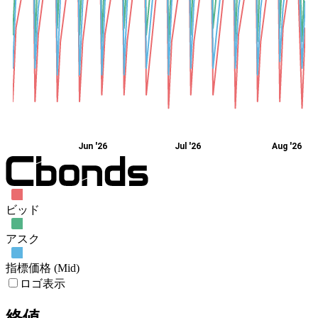
Jun '26
Jul '26
Aug '26
ビッド
アスク
指標価格 (Mid)
ロゴ表示
終値