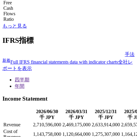
Free
Cash
Flows
Ratio
もっと見る
IFRS指標
手法
新着
Full IFRS financial statements data with indicator charts
全社レ
ポートを表示
四半期
年間
Income Statement
2026/06/30
2026/03/31
2025/12/31
2025/
千 JPY
千 JPY
千 JPY
千 J
Revenue
2,710,596,000
2,469,175,000
2,633,914,000
2,659,5
Cost of
1,143,758,000
1,120,664,000
1,275,307,000
1,164,1
Revenue