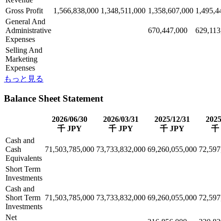
Gross Profit
1,566,838,000
1,348,511,000
1,358,607,000
1,495,4
General And
Administrative
670,447,000
629,113
Expenses
Selling And
Marketing
Expenses
もっと見る
Balance Sheet Statement
2026/06/30
2026/03/31
2025/12/31
2025
千 JPY
千 JPY
千 JPY
千 
Cash and
Cash
71,503,785,000
73,733,832,000
69,260,055,000
72,597
Equivalents
Short Term
Investments
Cash and
Short Term
71,503,785,000
73,733,832,000
69,260,055,000
72,597
Investments
Net