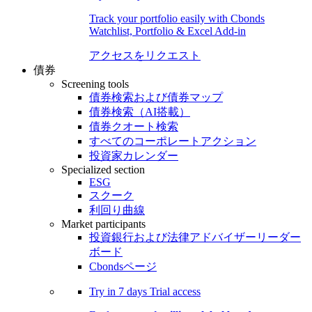
Track your portfolio easily with Cbonds
Watchlist, Portfolio & Excel Add-in
アクセスをリクエスト
債券
Screening tools
債券検索および債券マップ
債券検索（AI搭載）
債券クオート検索
すべてのコーポレートアクション
投資家カレンダー
Specialized section
ESG
スクーク
利回り曲線
Market participants
投資銀行および法律アドバイザーリーダー
ボード
Cbondsページ
Try in
7 days
Trial access