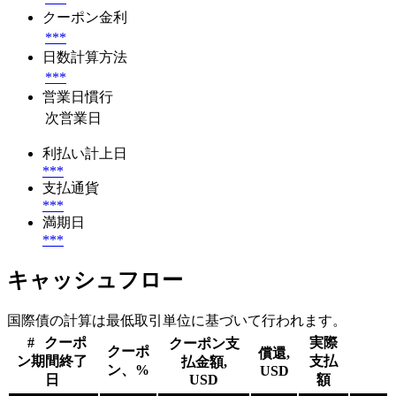
クーポン金利
***
日数計算方法
***
営業日慣行
次営業日
利払い計上日
***
支払通貨
***
満期日
***
キャッシュフロー
国際債の計算は最低取引単位に基づいて行われます。
#
クーポ
実際
クーポン支
クーポ
償還,
ン期間終了
支払
払金額,
ン、%
USD
日
USD
額