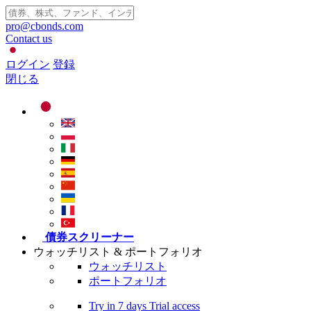
pro@cbonds.com
Contact us
ログイン
登録
閉じる
債券スクリーナー
ウォッチリスト & ポートフォリオ
ウォッチリスト
ポートフォリオ
Try in
7 days
Trial access