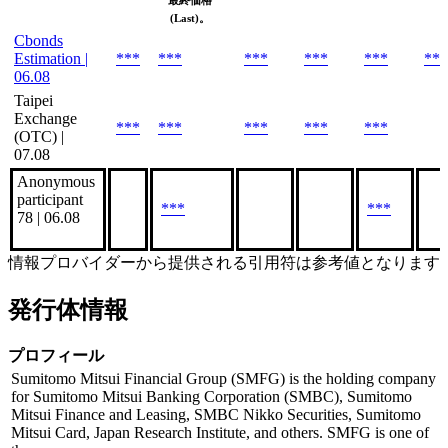
(Last)。
Cbonds
Estimation |
***
***
***
***
***
***
06.08
Taipei
Exchange
***
***
***
***
***
(OTC) |
07.08
Anonymous
participant
***
***
78 | 06.08
情報プロバイダーから提供される引用符は参考値となります
発行体情報
プロフィール
Sumitomo Mitsui Financial Group (SMFG) is the holding company
for Sumitomo Mitsui Banking Corporation (SMBC), Sumitomo
Mitsui Finance and Leasing, SMBC Nikko Securities, Sumitomo
Mitsui Card, Japan Research Institute, and others. SMFG is one of