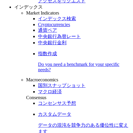
アクセスをリクエスト
インデックス
Market Indicators
インデックス検索
Cryptocurrencies
通貨ペア
中央銀行為替レート
中央銀行金利
指数作成
Do you need a benchmark for your specific
needs?
Macroeconomics
国別スナップショット
マクロ経済
Consensus
コンセンサス予想
カスタムデータ
データの混沌を競争力のある
優位性
に変え
ます