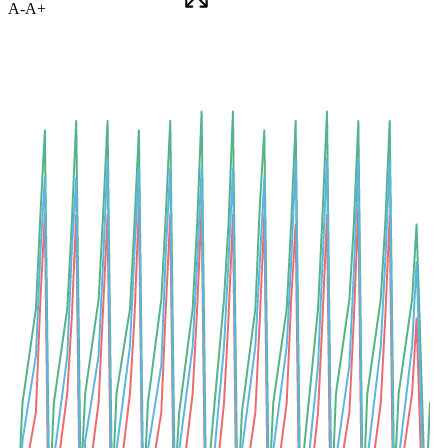
A-
A+