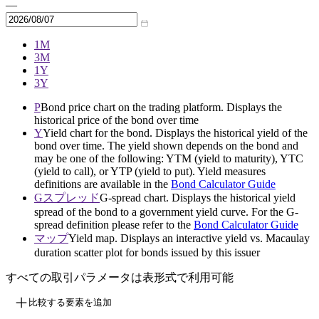
—
1M
3M
1Y
3Y
P
Bond price chart on the trading platform. Displays the
historical price of the bond over time
Y
Yield chart for the bond. Displays the historical yield of the
bond over time. The yield shown depends on the bond and
may be one of the following: YTM (yield to maturity), YTC
(yield to call), or YTP (yield to put). Yield measures
definitions are available in the
Bond Calculator Guide
Gスプレッド
G-spread chart. Displays the historical yield
spread of the bond to a government yield curve. For the G-
spread definition please refer to the
Bond Calculator Guide
マップ
Yield map. Displays an interactive yield vs. Macaulay
duration scatter plot for bonds issued by this issuer
すべての取引パラメータは表形式で利用可能
比較する要素を追加