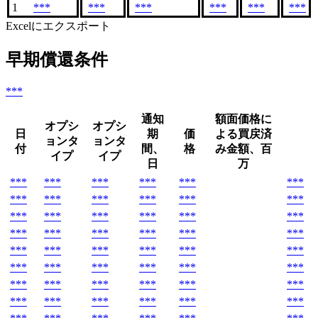
1
***
***
***
***
***
***
Excelにエクスポート
早期償還条件
***
通知
額面価格に
オプシ
オプシ
日
期
価
よる買戻済
ョンタ
ョンタ
付
間、
格
み金額、百
イプ
イプ
日
万
***
***
***
***
***
***
***
***
***
***
***
***
***
***
***
***
***
***
***
***
***
***
***
***
***
***
***
***
***
***
***
***
***
***
***
***
***
***
***
***
***
***
***
***
***
***
***
***