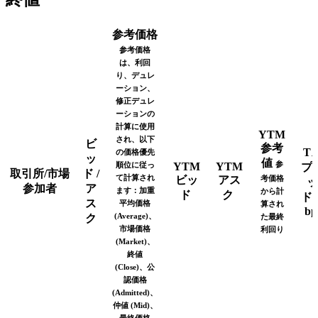
参考価格
参考価格
は、利回
り、デュレ
ーション、
修正デュレ
ーションの
計算に使用
YTM
され、以下
ビ
参考
T
の価格優先
ッ
値
参
順位に従っ
YTM
YTM
プ
取引所/市場
ド /
て計算され
ビッ
アス
考価格
ッ
参加者
ア
ます：加重
から計
ド
ク
ド
ス
平均価格
算され
bp
(Average)、
ク
た最終
市場価格
利回り
(Market)、
終値
(Close)、公
認価格
(Admitted)、
仲値 (Mid)、
最終価格