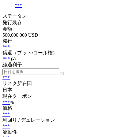
***
ステータス
発行残存
金額
500,000,000 USD
発行
***
償還（プット/コール権）
***
(-)
経過利子
***
リスク所在国
日本
現在クーポン
***
%
価格
***
利回り / デュレーション
***
流動性