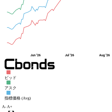
A-
A+