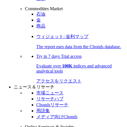
Commodities Market
石油
金
商品
ウィジェット: 金利マップ
The report uses data from the Cbonds database.
Try in
7 days
Trial access
Evaluate over
100K
indices and advanced
analytical tools
アクセスをリクエスト
ニュース＆リサーチ
市場ニュース
リサーチハブ
Cbondsリサーチ
用語集
メディア向けCbonds
Online Seminars & Insights