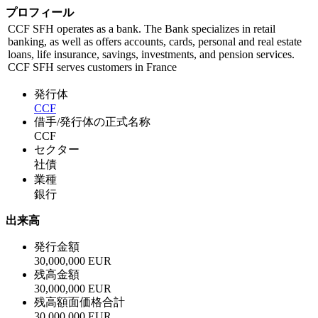
プロフィール
CCF SFH operates as a bank. The Bank specializes in retail
banking, as well as offers accounts, cards, personal and real estate
loans, life insurance, savings, investments, and pension services.
CCF SFH serves customers in France
発行体
CCF
借手/発行体の正式名称
CCF
セクター
社債
業種
銀行
出来高
発行金額
30,000,000 EUR
残高金額
30,000,000 EUR
残高額面価格合計
30,000,000 EUR