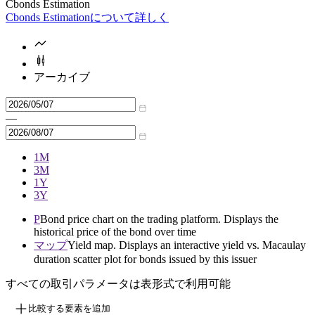
Cbonds Estimation
Cbonds Estimationについて詳しく
アーカイブ
—
1M
3M
1Y
3Y
P
Bond price chart on the trading platform. Displays the
historical price of the bond over time
マップ
Yield map. Displays an interactive yield vs. Macaulay
duration scatter plot for bonds issued by this issuer
すべての取引パラメータは表形式で利用可能
比較する要素を追加