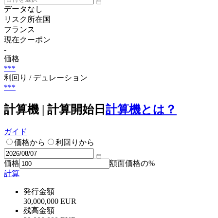
データなし
リスク所在国
フランス
現在クーポン
-
価格
***
利回り / デュレーション
***
計算機 | 計算開始日
計算機とは？
ガイド
価格から
利回りから
価格
額面価格の%
計算
発行金額
30,000,000 EUR
残高金額