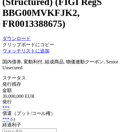
(Structured) (FIGI RegS
BBG00MVKFJK2,
FR0013388675)
ダウンロード
クリップボードにコピー
ウォッチリストに追加
国内債券, 変動利付, 組成商品, 物価連動クーポン, Senior
Unsecured
ステータス
発行残存
金額
30,000,000 EUR
発行
***
償還（プット/コール権）
***
(-)
経過利子