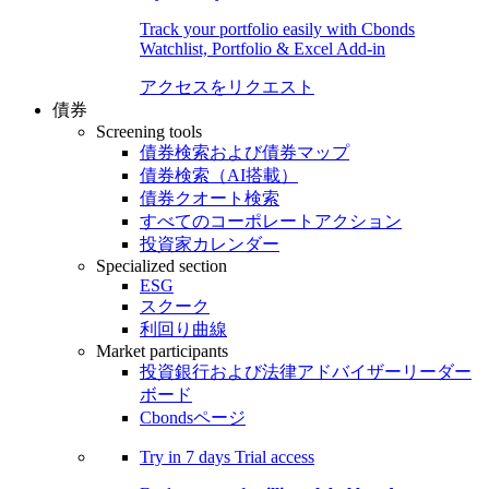
Track your portfolio easily with Cbonds
Watchlist, Portfolio & Excel Add-in
アクセスをリクエスト
債券
Screening tools
債券検索および債券マップ
債券検索（AI搭載）
債券クオート検索
すべてのコーポレートアクション
投資家カレンダー
Specialized section
ESG
スクーク
利回り曲線
Market participants
投資銀行および法律アドバイザーリーダー
ボード
Cbondsページ
Try in
7 days
Trial access