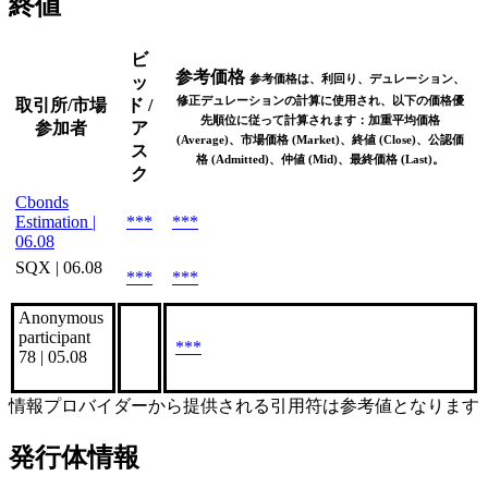
終値
ビ
参考価格
参考価格は、利回り、デュレーション、
ッ
修正デュレーションの計算に使用され、以下の価格優
取引所/市場
ド /
先順位に従って計算されます：加重平均価格
参加者
ア
(Average)、市場価格 (Market)、終値 (Close)、公認価
ス
格 (Admitted)、仲値 (Mid)、最終価格 (Last)。
ク
Cbonds
Estimation |
***
***
06.08
SQX | 06.08
***
***
Anonymous
participant
***
78 | 05.08
情報プロバイダーから提供される引用符は参考値となります
発行体情報