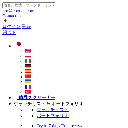
pro@cbonds.com
Contact us
ログイン
登録
閉じる
債券スクリーナー
ウォッチリスト & ポートフォリオ
ウォッチリスト
ポートフォリオ
Try in
7 days
Trial access