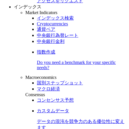
アクセスをリクエスト
インデックス
Market Indicators
インデックス検索
Cryptocurrencies
通貨ペア
中央銀行為替レート
中央銀行金利
指数作成
Do you need a benchmark for your specific
needs?
Macroeconomics
国別スナップショット
マクロ経済
Consensus
コンセンサス予想
カスタムデータ
データの混沌を競争力のある
優位性
に変え
ます