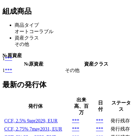
組成商品
商品タイプ
オートコーラブル
資産クラス
その他
№
原資産
1
***
№
原資産
資産クラス
1
***
その他
最新の発行体
出来
日
ステータ
発行体
高、百
付
ス
万
CCF, 2.5% 9apr2029, EUR
***
***
発行残存
CCF, 2.75% 7may2031, EUR
***
***
発行残存