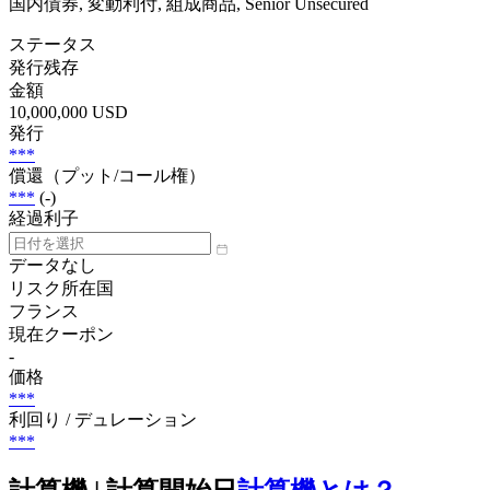
国内債券, 変動利付, 組成商品, Senior Unsecured
ステータス
発行残存
金額
10,000,000 USD
発行
***
償還（プット/コール権）
***
(-)
経過利子
データなし
リスク所在国
フランス
現在クーポン
-
価格
***
利回り / デュレーション
***