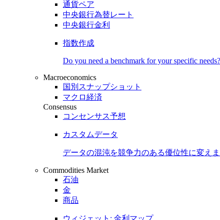
通貨ペア
中央銀行為替レート
中央銀行金利
指数作成
Do you need a benchmark for your specific needs
Macroeconomics
国別スナップショット
マクロ経済
Consensus
コンセンサス予想
カスタムデータ
データの混沌を競争力のある
優位性
に変えま
Commodities Market
石油
金
商品
ウィジェット: 金利マップ