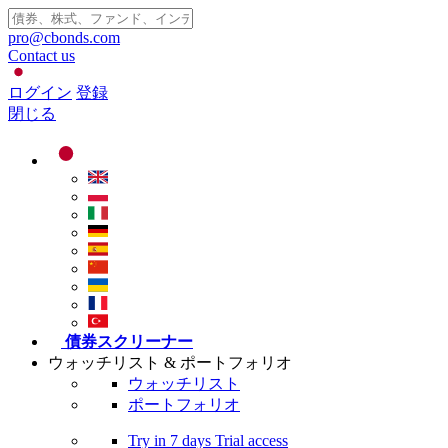
pro@cbonds.com
Contact us
ログイン
登録
閉じる
債券スクリーナー
ウォッチリスト & ポートフォリオ
ウォッチリスト
ポートフォリオ
Try in
7 days
Trial access