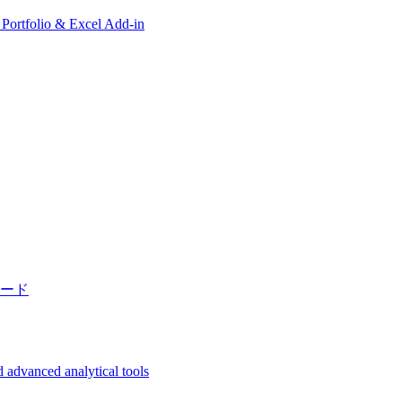
, Portfolio & Excel Add-in
ード
 advanced analytical tools