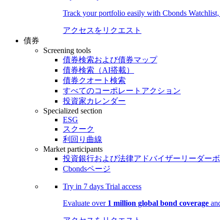
Track your portfolio easily with Cbonds Watchlist
アクセスをリクエスト
債券
Screening tools
債券検索および債券マップ
債券検索（AI搭載）
債券クオート検索
すべてのコーポレートアクション
投資家カレンダー
Specialized section
ESG
スクーク
利回り曲線
Market participants
投資銀行および法律アドバイザーリーダーボ
Cbondsページ
Try in
7 days
Trial access
Evaluate over
1 million global bond coverage
and