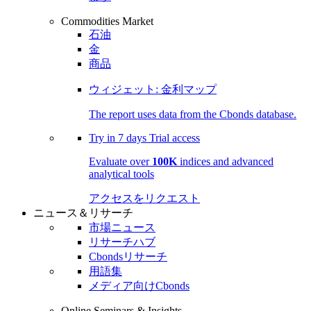
Commodities Market
石油
金
商品
ウィジェット: 金利マップ
The report uses data from the Cbonds database.
Try in
7 days
Trial access
Evaluate over
100K
indices and advanced
analytical tools
アクセスをリクエスト
ニュース＆リサーチ
市場ニュース
リサーチハブ
Cbondsリサーチ
用語集
メディア向けCbonds
Online Seminars & Insights