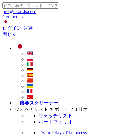
pro@cbonds.com
Contact us
ログイン
登録
閉じる
債券スクリーナー
ウォッチリスト & ポートフォリオ
ウォッチリスト
ポートフォリオ
Try in
7 days
Trial access