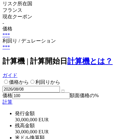
リスク所在国
フランス
現在クーポン
-
価格
***
利回り / デュレーション
***
計算機 | 計算開始日
計算機とは？
ガイド
価格から
利回りから
価格
額面価格の%
計算
発行金額
30,000,000 EUR
残高金額
30,000,000 EUR
米ドル換算額