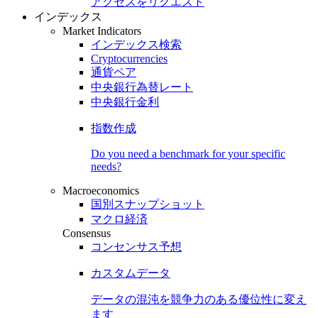
アクセスをリクエスト
インデックス
Market Indicators
インデックス検索
Cryptocurrencies
通貨ペア
中央銀行為替レート
中央銀行金利
指数作成
Do you need a benchmark for your specific
needs?
Macroeconomics
国別スナップショット
マクロ経済
Consensus
コンセンサス予想
カスタムデータ
データの混沌を競争力のある
優位性
に変え
ます