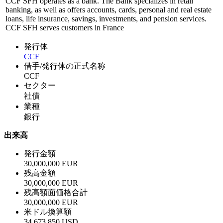
CCF SFH operates as a bank. The Bank specializes in retail
banking, as well as offers accounts, cards, personal and real estate
loans, life insurance, savings, investments, and pension services.
CCF SFH serves customers in France
発行体
CCF
借手/発行体の正式名称
CCF
セクター
社債
業種
銀行
出来高
発行金額
30,000,000 EUR
残高金額
30,000,000 EUR
残高額面価格合計
30,000,000 EUR
米ドル換算額
34,673,850 USD