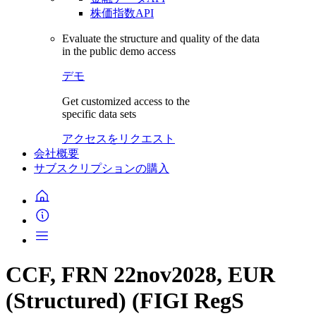
株価指数API
Evaluate the structure and quality of the data
in the public demo access
デモ
Get customized access to the
specific data sets
アクセスをリクエスト
会社概要
サブスクリプションの購入
CCF, FRN 22nov2028, EUR
(Structured) (FIGI RegS