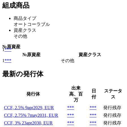
組成商品
商品タイプ
オートコーラブル
資産クラス
その他
№
原資産
1
***
№
原資産
資産クラス
1
***
その他
最新の発行体
出来
日
ステータ
発行体
高、百
付
ス
万
CCF, 2.5% 9apr2029, EUR
***
***
発行残存
CCF, 2.75% 7may2031, EUR
***
***
発行残存
CCF, 3% 23apr2030, EUR
***
***
発行残存