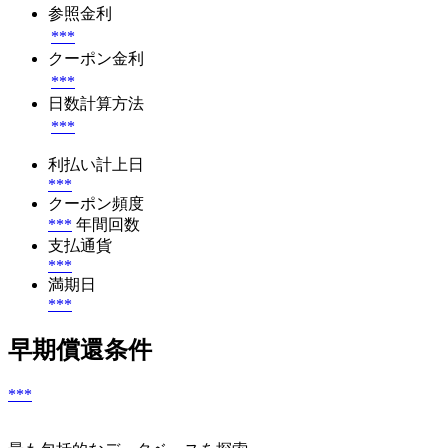
参照金利
***
クーポン金利
***
日数計算方法
***
利払い計上日
***
クーポン頻度
***
年間回数
支払通貨
***
満期日
***
早期償還条件
***