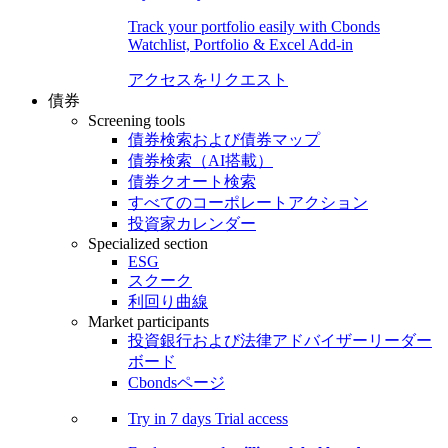
Track your portfolio easily with Cbonds
Watchlist, Portfolio & Excel Add-in
アクセスをリクエスト
債券
Screening tools
債券検索および債券マップ
債券検索（AI搭載）
債券クオート検索
すべてのコーポレートアクション
投資家カレンダー
Specialized section
ESG
スクーク
利回り曲線
Market participants
投資銀行および法律アドバイザーリーダー
ボード
Cbondsページ
Try in
7 days
Trial access