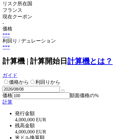
リスク所在国
フランス
現在クーポン
-
価格
***
利回り / デュレーション
***
計算機 | 計算開始日
計算機とは？
ガイド
価格から
利回りから
価格
額面価格の%
計算
発行金額
4,000,000 EUR
残高金額
4,000,000 EUR
米ドル換算額