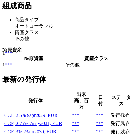
組成商品
商品タイプ
オートコーラブル
資産クラス
その他
№
原資産
1
***
№
原資産
資産クラス
1
***
その他
最新の発行体
出来
日
ステータ
発行体
高、百
付
ス
万
CCF, 2.5% 9apr2029, EUR
***
***
発行残存
CCF, 2.75% 7may2031, EUR
***
***
発行残存
CCF, 3% 23apr2030, EUR
***
***
発行残存