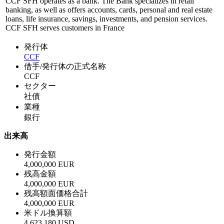
CCF SFH operates as a bank. The Bank specializes in retail
banking, as well as offers accounts, cards, personal and real estate
loans, life insurance, savings, investments, and pension services.
CCF SFH serves customers in France
発行体
CCF
借手/発行体の正式名称
CCF
セクター
社債
業種
銀行
出来高
発行金額
4,000,000 EUR
残高金額
4,000,000 EUR
残高額面価格合計
4,000,000 EUR
米ドル換算額
4,623,180 USD