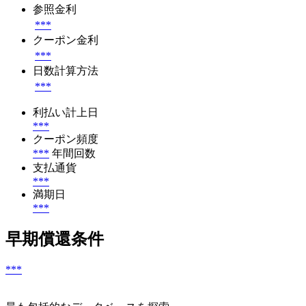
参照金利
***
クーポン金利
***
日数計算方法
***
利払い計上日
***
クーポン頻度
***
年間回数
支払通貨
***
満期日
***
早期償還条件
***