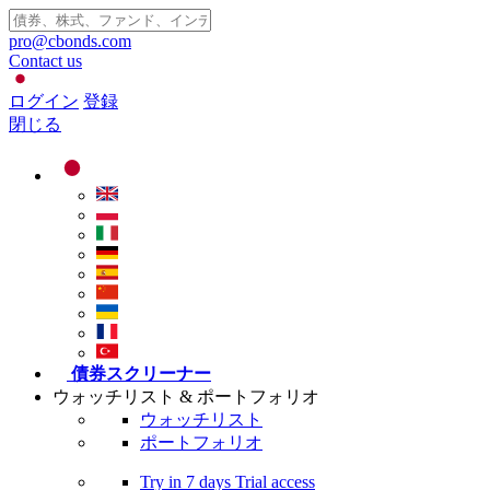
pro@cbonds.com
Contact us
ログイン
登録
閉じる
債券スクリーナー
ウォッチリスト & ポートフォリオ
ウォッチリスト
ポートフォリオ
Try in
7 days
Trial access