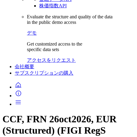
株価指数API
Evaluate the structure and quality of the data
in the public demo access
デモ
Get customized access to the
specific data sets
アクセスをリクエスト
会社概要
サブスクリプションの購入
CCF, FRN 26oct2026, EUR
(Structured) (FIGI RegS