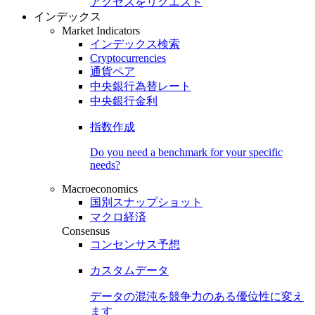
アクセスをリクエスト
インデックス
Market Indicators
インデックス検索
Cryptocurrencies
通貨ペア
中央銀行為替レート
中央銀行金利
指数作成
Do you need a benchmark for your specific
needs?
Macroeconomics
国別スナップショット
マクロ経済
Consensus
コンセンサス予想
カスタムデータ
データの混沌を競争力のある
優位性
に変え
ます