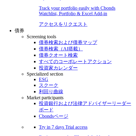
Track your portfolio easily with Cbonds
Watchlist, Portfolio & Excel Add-in
アクセスをリクエスト
債券
Screening tools
債券検索および債券マップ
債券検索（AI搭載）
債券クオート検索
すべてのコーポレートアクション
投資家カレンダー
Specialized section
ESG
スクーク
利回り曲線
Market participants
投資銀行および法律アドバイザーリーダー
ボード
Cbondsページ
Try in
7 days
Trial access