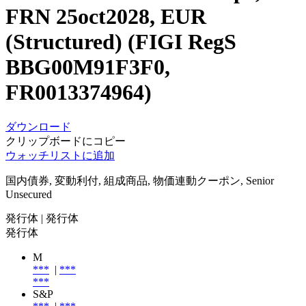
FRN 25oct2028, EUR
(Structured) (FIGI RegS
BBG00M91F3F0,
FR0013374964)
ダウンロード
クリップボードにコピー
ウォッチリストに追加
国内債券, 変動利付, 組成商品, 物価連動クーポン, Senior
Unsecured
発行体
| 発行体
発行体
M
***
|
***
***
S&P