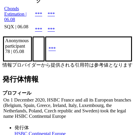
ク
Cbonds
Estimation |
***
***
06.08
SQX | 06.08
***
***
Anonymous
participant
***
78 | 05.08
情報プロバイダーから提供される引用符は参考値となります
発行体情報
プロフィール
On 1 December 2020, HSBC France and all its European branches
(Belgium, Spain, Greece, Ireland, Italy, Luxembourg, the
Netherlands, Poland, Czech republic and Sweden) took the legal
name HSBC Continental Europe
発行体
HSBC Continental Europe