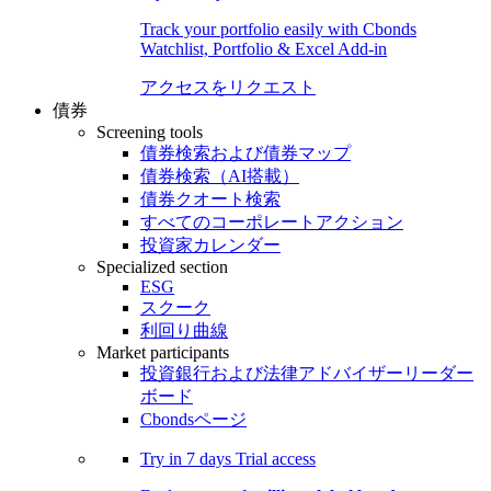
Track your portfolio easily with Cbonds
Watchlist, Portfolio & Excel Add-in
アクセスをリクエスト
債券
Screening tools
債券検索および債券マップ
債券検索（AI搭載）
債券クオート検索
すべてのコーポレートアクション
投資家カレンダー
Specialized section
ESG
スクーク
利回り曲線
Market participants
投資銀行および法律アドバイザーリーダー
ボード
Cbondsページ
Try in
7 days
Trial access