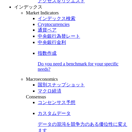
アクセスをリクエスト
インデックス
Market Indicators
インデックス検索
Cryptocurrencies
通貨ペア
中央銀行為替レート
中央銀行金利
指数作成
Do you need a benchmark for your specific
needs?
Macroeconomics
国別スナップショット
マクロ経済
Consensus
コンセンサス予想
カスタムデータ
データの混沌を競争力のある
優位性
に変え
ます