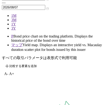
—
1M
3M
1Y
3Y
P
Bond price chart on the trading platform. Displays the
historical price of the bond over time
マップ
Yield map. Displays an interactive yield vs. Macaulay
duration scatter plot for bonds issued by this issuer
すべての取引パラメータは表形式で利用可能
比較する要素を追加