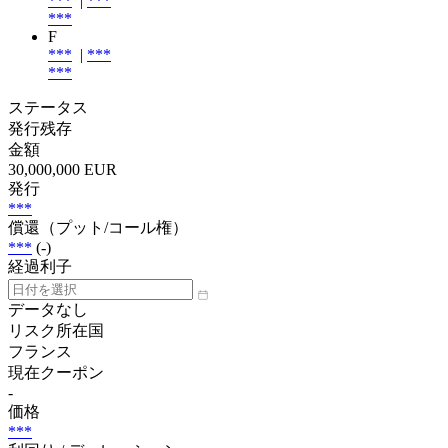
***
|
***
***
F
***
|
***
***
ステータス
発行残存
金額
30,000,000 EUR
発行
***
償還（プット/コール権）
***
(-)
経過利子
データなし
リスク所在国
フランス
現在クーポン
-
価格
***