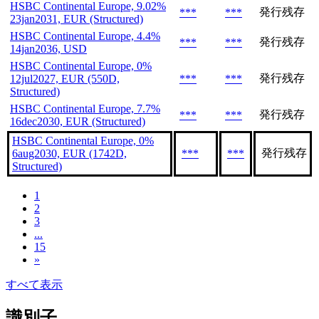
HSBC Continental Europe, 9.02%
発行残存
***
***
23jan2031, EUR (Structured)
HSBC Continental Europe, 4.4%
発行残存
***
***
14jan2036, USD
HSBC Continental Europe, 0%
発行残存
12jul2027, EUR (550D,
***
***
Structured)
HSBC Continental Europe, 7.7%
発行残存
***
***
16dec2030, EUR (Structured)
HSBC Continental Europe, 0%
発行残存
6aug2030, EUR (1742D,
***
***
Structured)
1
2
3
...
15
»
すべて表示
識別子