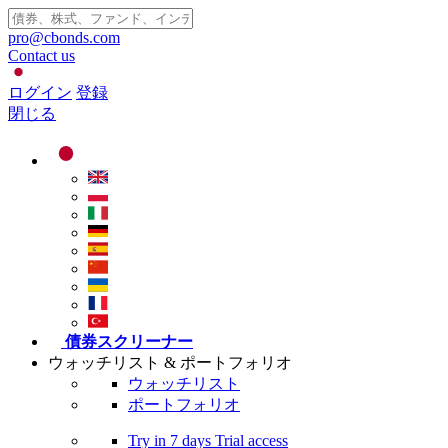
pro@cbonds.com
Contact us
ログイン
登録
閉じる
債券スクリーナー
ウォッチリスト & ポートフォリオ
ウォッチリスト
ポートフォリオ
Try in
7 days
Trial access