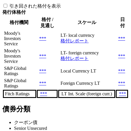
引き回された格付を表示
発行体格付
格付 /
日
格付機関
スケール
見通し
付
Moody's
LT- local currency
Investors
***
***
格付レポート
Service
Moody's
LT- foreign currency
Investors
***
***
格付レポート
Service
S&P Global
***
Local Currency LT
***
Ratings
S&P Global
***
Foreign Currency LT
***
Ratings
Fitch Ratings
***
LT Int. Scale (foreign curr.)
***
債券分類
クーポン債
Senior Unsecured