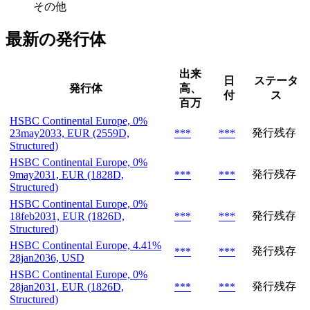
その他
最新の発行体
出来
日
ステータ
発行体
高、
付
ス
百万
HSBC Continental Europe, 0%
発行残存
23may2033, EUR (2559D,
***
***
Structured)
HSBC Continental Europe, 0%
発行残存
9may2031, EUR (1828D,
***
***
Structured)
HSBC Continental Europe, 0%
発行残存
18feb2031, EUR (1826D,
***
***
Structured)
HSBC Continental Europe, 4.41%
発行残存
***
***
28jan2036, USD
HSBC Continental Europe, 0%
発行残存
28jan2031, EUR (1826D,
***
***
Structured)