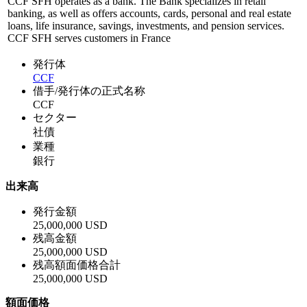
CCF SFH operates as a bank. The Bank specializes in retail
banking, as well as offers accounts, cards, personal and real estate
loans, life insurance, savings, investments, and pension services.
CCF SFH serves customers in France
発行体
CCF
借手/発行体の正式名称
CCF
セクター
社債
業種
銀行
出来高
発行金額
25,000,000 USD
残高金額
25,000,000 USD
残高額面価格合計
25,000,000 USD
額面価格