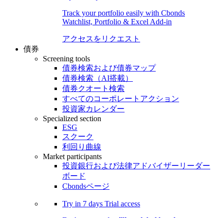
Track your portfolio easily with Cbonds
Watchlist, Portfolio & Excel Add-in
アクセスをリクエスト
債券
Screening tools
債券検索および債券マップ
債券検索（AI搭載）
債券クオート検索
すべてのコーポレートアクション
投資家カレンダー
Specialized section
ESG
スクーク
利回り曲線
Market participants
投資銀行および法律アドバイザーリーダー
ボード
Cbondsページ
Try in
7 days
Trial access