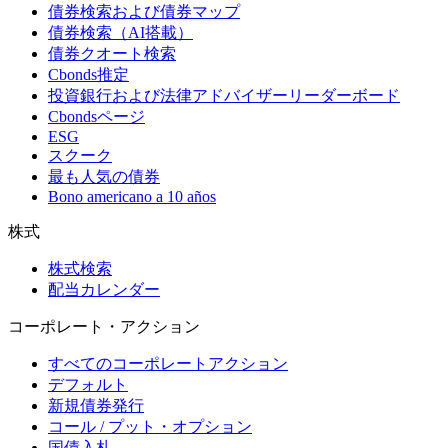
債券検索および債券マップ
債券検索（AI搭載）
債券クオート検索
Cbonds推定
投資銀行および法律アドバイザーリーダーボード
Cbondsページ
ESG
スクーク
最も人気の債券
Bono americano a 10 años
株式
株式検索
配当カレンダー
コーポレート・アクション
すべてのコーポレートアクション
デフォルト
新規債券発行
コール / プット・オプション
国債入札