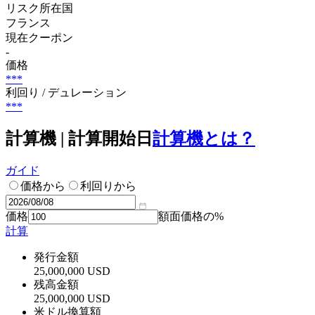
リスク所在国
フランス
現在クーポン
-
価格
***
利回り / デュレーション
***
計算機 | 計算開始日
計算機とは？
ガイド
価格から
利回りから
価格
額面価格の%
計算
発行金額
25,000,000 USD
残高金額
25,000,000 USD
米ドル換算額