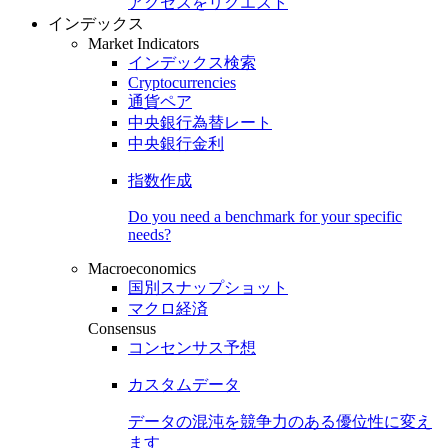
アクセスをリクエスト
インデックス
Market Indicators
インデックス検索
Cryptocurrencies
通貨ペア
中央銀行為替レート
中央銀行金利
指数作成
Do you need a benchmark for your specific
needs?
Macroeconomics
国別スナップショット
マクロ経済
Consensus
コンセンサス予想
カスタムデータ
データの混沌を競争力のある
優位性
に変え
ます