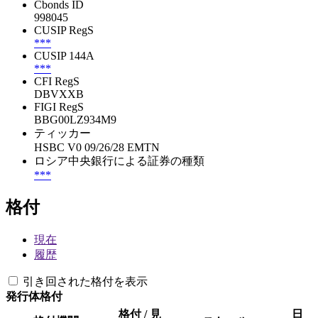
Cbonds ID
998045
CUSIP RegS
***
CUSIP 144A
***
CFI RegS
DBVXXB
FIGI RegS
BBG00LZ934M9
ティッカー
HSBC V0 09/26/28 EMTN
ロシア中央銀行による証券の種類
***
格付
現在
履歴
引き回された格付を表示
発行体格付
格付 / 見
日