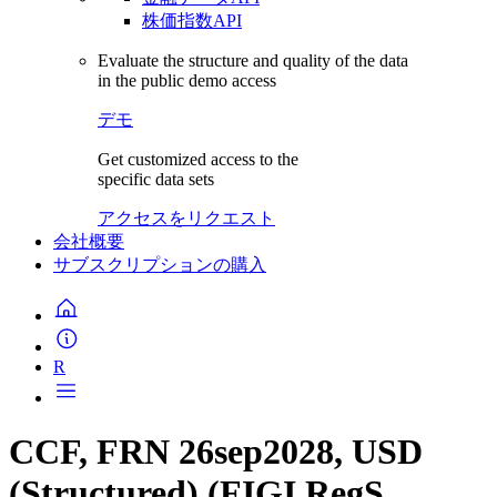
株価指数API
Evaluate the structure and quality of the data
in the public demo access
デモ
Get customized access to the
specific data sets
アクセスをリクエスト
会社概要
サブスクリプションの購入
R
CCF, FRN 26sep2028, USD
(Structured) (FIGI RegS