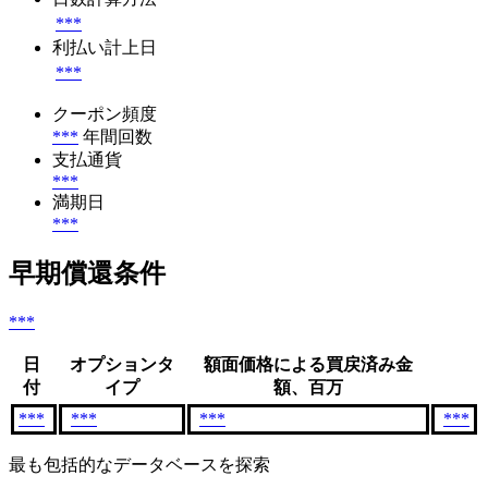
***
利払い計上日
***
クーポン頻度
***
年間回数
支払通貨
***
満期日
***
早期償還条件
***
日
オプションタ
額面価格による買戻済み金
付
イプ
額、百万
***
***
***
***
最も包括的なデータベースを探索