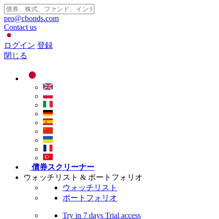
pro@cbonds.com
Contact us
ログイン
登録
閉じる
債券スクリーナー
ウォッチリスト & ポートフォリオ
ウォッチリスト
ポートフォリオ
Try in
7 days
Trial access