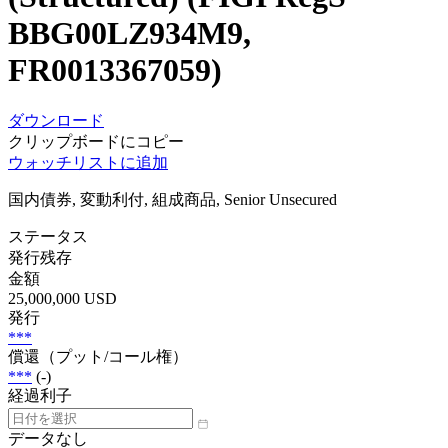
BBG00LZ934M9,
FR0013367059)
ダウンロード
クリップボードにコピー
ウォッチリストに追加
国内債券, 変動利付, 組成商品, Senior Unsecured
ステータス
発行残存
金額
25,000,000 USD
発行
***
償還（プット/コール権）
***
(-)
経過利子
データなし