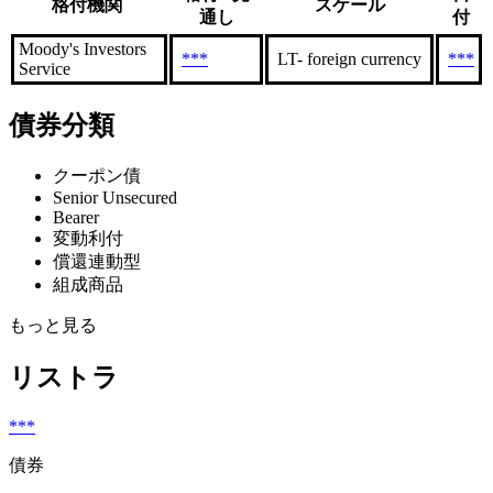
格付機関
スケール
通し
付
Moody's Investors
***
LT- foreign currency
***
Service
債券分類
クーポン債
Senior Unsecured
Bearer
変動利付
償還連動型
組成商品
もっと見る
リストラ
***
債券