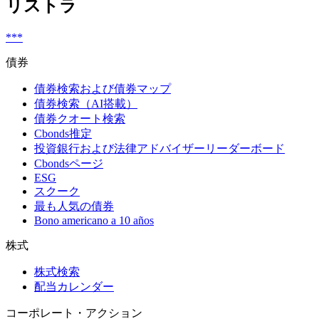
リストラ
***
債券
債券検索および債券マップ
債券検索（AI搭載）
債券クオート検索
Cbonds推定
投資銀行および法律アドバイザーリーダーボード
Cbondsページ
ESG
スクーク
最も人気の債券
Bono americano a 10 años
株式
株式検索
配当カレンダー
コーポレート・アクション