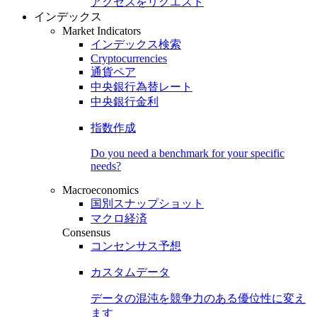
アクセスをリクエスト
インデックス
Market Indicators
インデックス検索
Cryptocurrencies
通貨ペア
中央銀行為替レート
中央銀行金利
指数作成
Do you need a benchmark for your specific
needs?
Macroeconomics
国別スナップショット
マクロ経済
Consensus
コンセンサス予想
カスタムデータ
データの混沌を競争力のある
優位性
に変え
ます