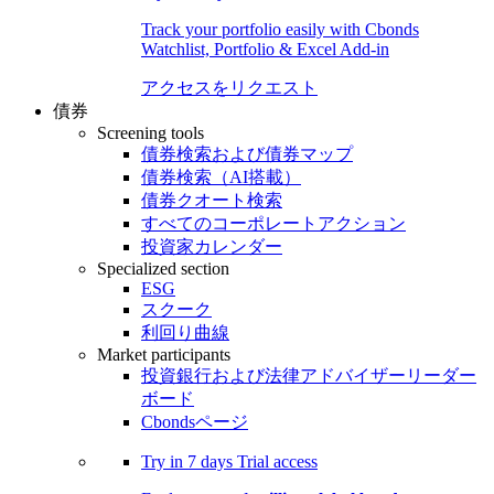
Track your portfolio easily with Cbonds
Watchlist, Portfolio & Excel Add-in
アクセスをリクエスト
債券
Screening tools
債券検索および債券マップ
債券検索（AI搭載）
債券クオート検索
すべてのコーポレートアクション
投資家カレンダー
Specialized section
ESG
スクーク
利回り曲線
Market participants
投資銀行および法律アドバイザーリーダー
ボード
Cbondsページ
Try in
7 days
Trial access