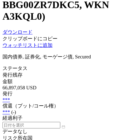
BBG00ZR7DKC5, WKN
A3KQL0)
ダウンロード
クリップボードにコピー
ウォッチリストに追加
国内債券, 証券化, モーゲージ債, Secured
ステータス
発行残存
金額
66,897,058 USD
発行
***
償還（プット/コール権）
***
(-)
経過利子
データなし
リスク所在国