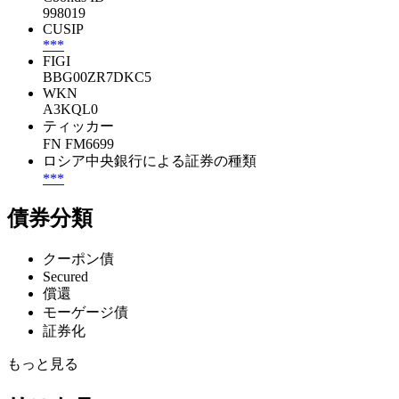
998019
CUSIP
***
FIGI
BBG00ZR7DKC5
WKN
A3KQL0
ティッカー
FN FM6699
ロシア中央銀行による証券の種類
***
債券分類
クーポン債
Secured
償還
モーゲージ債
証券化
もっと見る