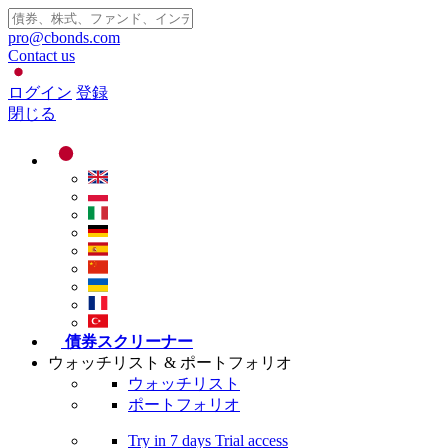
pro@cbonds.com
Contact us
ログイン
登録
閉じる
債券スクリーナー
ウォッチリスト & ポートフォリオ
ウォッチリスト
ポートフォリオ
Try in
7 days
Trial access