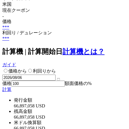
米国
現在クーポン
-
価格
***
利回り / デュレーション
***
計算機 | 計算開始日
計算機とは？
ガイド
価格から
利回りから
価格
額面価格の%
計算
発行金額
66,897,058 USD
残高金額
66,897,058 USD
米ドル換算額
66,897,058 USD