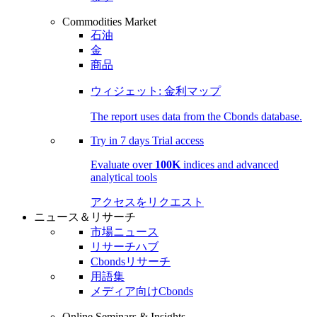
Commodities Market
石油
金
商品
ウィジェット: 金利マップ
The report uses data from the Cbonds database.
Try in
7 days
Trial access
Evaluate over
100K
indices and advanced
analytical tools
アクセスをリクエスト
ニュース＆リサーチ
市場ニュース
リサーチハブ
Cbondsリサーチ
用語集
メディア向けCbonds
Online Seminars & Insights