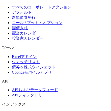
すべてのコーポレートアクション
デフォルト
新規債券発行
コール / プット・オプション
国債入札
配当カレンダー
投資家カレンダー
ツール
Excelアドイン
ウォッチリスト
債券＆株式ウィジェット
Cbondsモバイルアプリ
API
APIおよびデータフィード
APIディレクトリ
インデックス