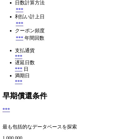
日数計算方法
***
利払い計上日
***
クーポン頻度
***
年間回数
支払通貨
***
遅延日数
***
日
満期日
***
早期償還条件
***
最も包括的なデータベースを探索
1 000 000