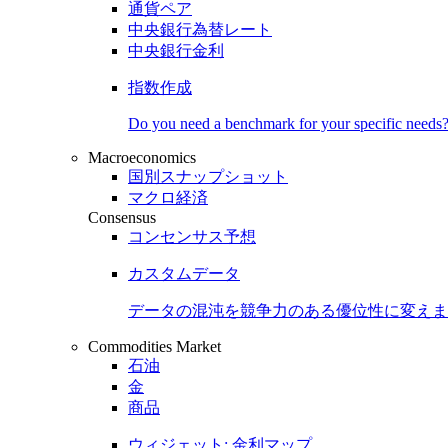
通貨ペア
中央銀行為替レート
中央銀行金利
指数作成
Do you need a benchmark for your specific needs
Macroeconomics
国別スナップショット
マクロ経済
Consensus
コンセンサス予想
カスタムデータ
データの混沌を競争力のある
優位性
に変えま
Commodities Market
石油
金
商品
ウィジェット: 金利マップ