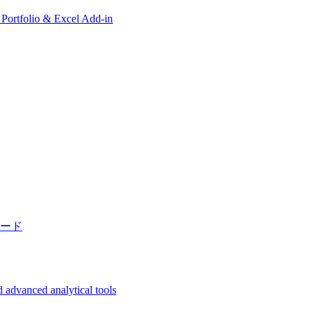
, Portfolio & Excel Add-in
ード
 advanced analytical tools