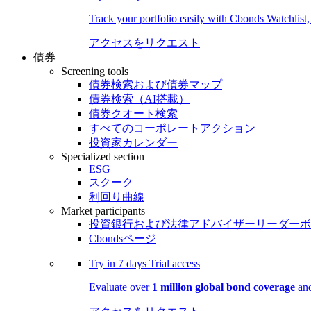
Track your portfolio easily with Cbonds Watchlist
アクセスをリクエスト
債券
Screening tools
債券検索および債券マップ
債券検索（AI搭載）
債券クオート検索
すべてのコーポレートアクション
投資家カレンダー
Specialized section
ESG
スクーク
利回り曲線
Market participants
投資銀行および法律アドバイザーリーダーボ
Cbondsページ
Try in
7 days
Trial access
Evaluate over
1 million global bond coverage
and