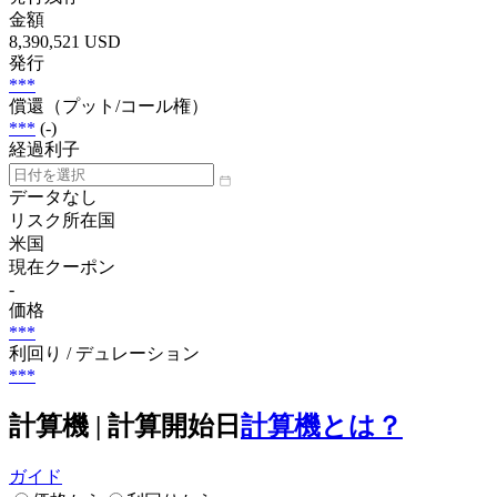
金額
8,390,521 USD
発行
***
償還（プット/コール権）
***
(-)
経過利子
データなし
リスク所在国
米国
現在クーポン
-
価格
***
利回り / デュレーション
***
計算機 | 計算開始日
計算機とは？
ガイド