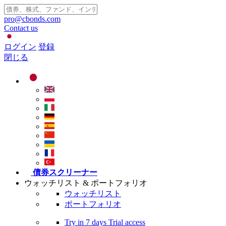
pro@cbonds.com
Contact us
ログイン
登録
閉じる
債券スクリーナー
ウォッチリスト & ポートフォリオ
ウォッチリスト
ポートフォリオ
Try in
7 days
Trial access