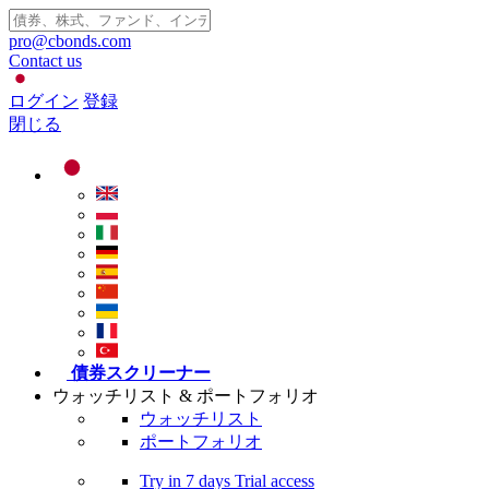
pro@cbonds.com
Contact us
ログイン
登録
閉じる
債券スクリーナー
ウォッチリスト & ポートフォリオ
ウォッチリスト
ポートフォリオ
Try in
7 days
Trial access