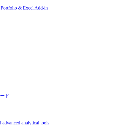
, Portfolio & Excel Add-in
ード
 advanced analytical tools