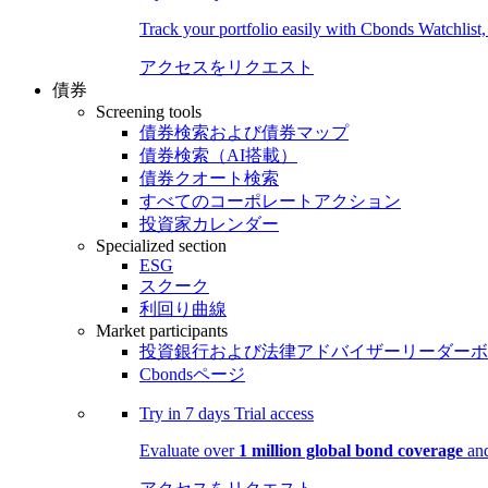
Track your portfolio easily with Cbonds Watchlist
アクセスをリクエスト
債券
Screening tools
債券検索および債券マップ
債券検索（AI搭載）
債券クオート検索
すべてのコーポレートアクション
投資家カレンダー
Specialized section
ESG
スクーク
利回り曲線
Market participants
投資銀行および法律アドバイザーリーダーボ
Cbondsページ
Try in
7 days
Trial access
Evaluate over
1 million global bond coverage
and