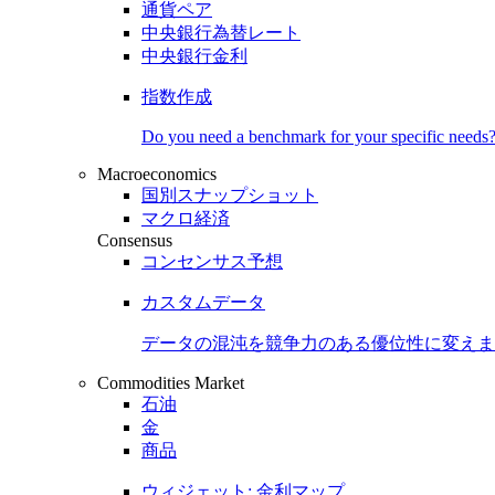
通貨ペア
中央銀行為替レート
中央銀行金利
指数作成
Do you need a benchmark for your specific needs
Macroeconomics
国別スナップショット
マクロ経済
Consensus
コンセンサス予想
カスタムデータ
データの混沌を競争力のある
優位性
に変えま
Commodities Market
石油
金
商品
ウィジェット: 金利マップ