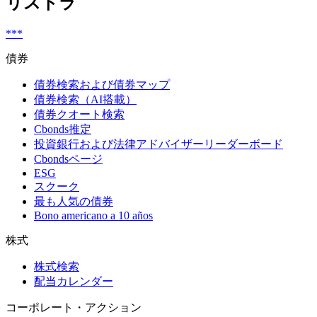
リストラ
***
債券
債券検索および債券マップ
債券検索（AI搭載）
債券クオート検索
Cbonds推定
投資銀行および法律アドバイザーリーダーボード
Cbondsページ
ESG
スクーク
最も人気の債券
Bono americano a 10 años
株式
株式検索
配当カレンダー
コーポレート・アクション