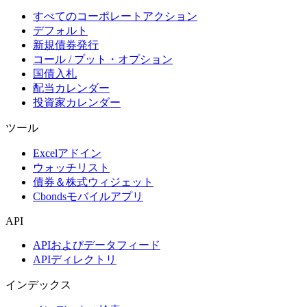
すべてのコーポレートアクション
デフォルト
新規債券発行
コール / プット・オプション
国債入札
配当カレンダー
投資家カレンダー
ツール
Excelアドイン
ウォッチリスト
債券＆株式ウィジェット
Cbondsモバイルアプリ
API
APIおよびデータフィード
APIディレクトリ
インデックス