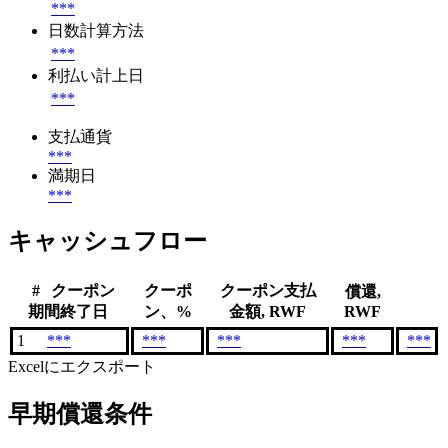
***
日数計算方法
***
利払い計上日
***
支払通貨
***
満期日
***
キャッシュフロー
#
クーポン
クーポ
クーポン支払
償還,
期間終了日
ン、%
金額, RWF
RWF
1
***
***
***
***
***
Excelにエクスポート
早期償還条件