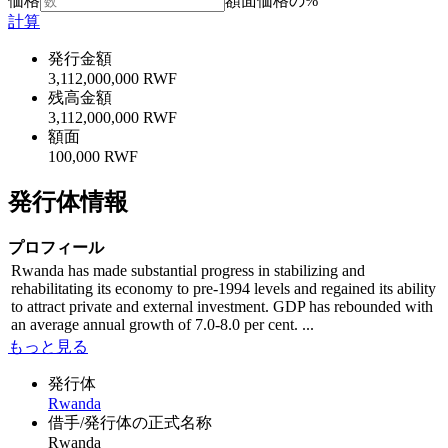
価格
額面価格の%
計算
発行金額
3,112,000,000 RWF
残高金額
3,112,000,000 RWF
額面
100,000 RWF
発行体情報
プロフィール
Rwanda has made substantial progress in stabilizing and
rehabilitating its economy to pre-1994 levels and regained its ability
to attract private and external investment. GDP has rebounded with
an average annual growth of 7.0-8.0 per cent. ...
もっと見る
発行体
Rwanda
借手/発行体の正式名称
Rwanda