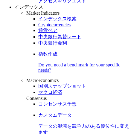
アクセスをリクエスト
インデックス
Market Indicators
インデックス検索
Cryptocurrencies
通貨ペア
中央銀行為替レート
中央銀行金利
指数作成
Do you need a benchmark for your specific
needs?
Macroeconomics
国別スナップショット
マクロ経済
Consensus
コンセンサス予想
カスタムデータ
データの混沌を競争力のある
優位性
に変え
ます