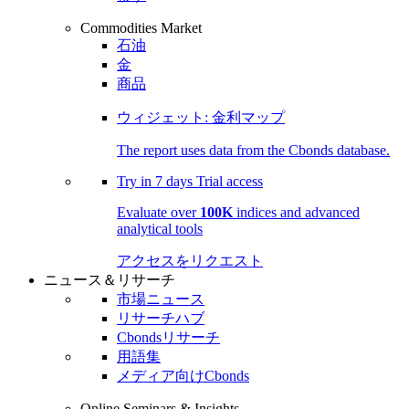
Commodities Market
石油
金
商品
ウィジェット: 金利マップ
The report uses data from the Cbonds database.
Try in
7 days
Trial access
Evaluate over
100K
indices and advanced
analytical tools
アクセスをリクエスト
ニュース＆リサーチ
市場ニュース
リサーチハブ
Cbondsリサーチ
用語集
メディア向けCbonds
Online Seminars & Insights