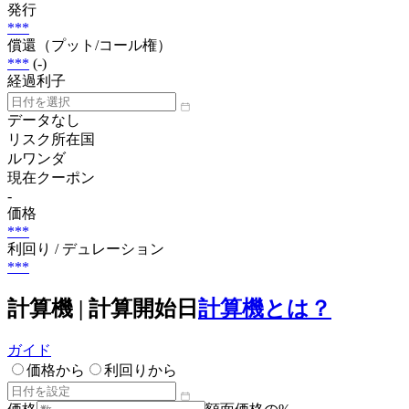
発行
***
償還（プット/コール権）
***
(-)
経過利子
データなし
リスク所在国
ルワンダ
現在クーポン
-
価格
***
利回り / デュレーション
***
計算機 | 計算開始日
計算機とは？
ガイド
価格から
利回りから