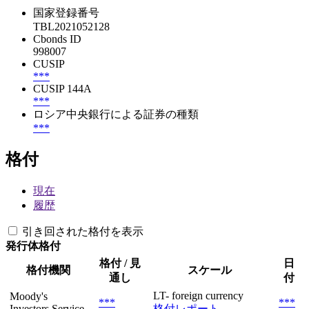
国家登録番号
TBL2021052128
Cbonds ID
998007
CUSIP
***
CUSIP 144A
***
ロシア中央銀行による証券の種類
***
格付
現在
履歴
引き回された格付を表示
発行体格付
格付 / 見
日
格付機関
スケール
通し
付
LT- foreign currency
Moody's
***
***
Investors Service
格付レポート