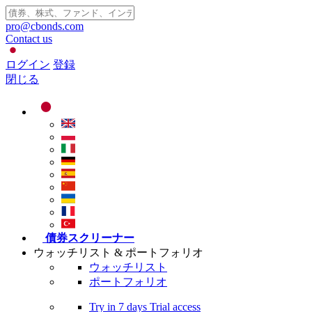
pro@cbonds.com
Contact us
ログイン
登録
閉じる
債券スクリーナー
ウォッチリスト & ポートフォリオ
ウォッチリスト
ポートフォリオ
Try in
7 days
Trial access