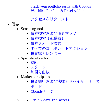
Track your portfolio easily with Cbonds
Watchlist, Portfolio & Excel Add-in
アクセスをリクエスト
債券
Screening tools
債券検索および債券マップ
債券検索（AI搭載）
債券クオート検索
すべてのコーポレートアクション
投資家カレンダー
Specialized section
ESG
スクーク
利回り曲線
Market participants
投資銀行および法律アドバイザーリーダー
ボード
Cbondsページ
Try in
7 days
Trial access