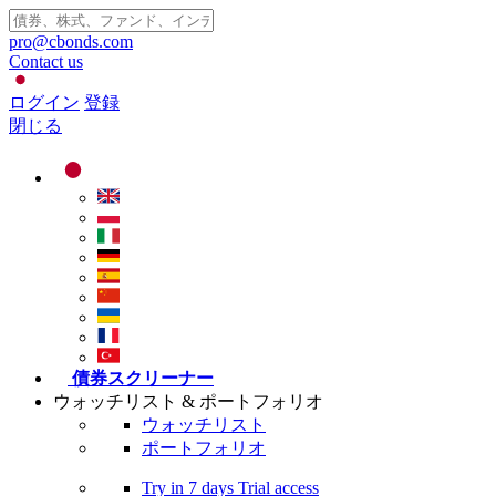
pro@cbonds.com
Contact us
ログイン
登録
閉じる
債券スクリーナー
ウォッチリスト & ポートフォリオ
ウォッチリスト
ポートフォリオ
Try in
7 days
Trial access