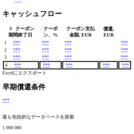
***
キャッシュフロー
#
クーポン
クーポ
クーポン支払
償還,
期間終了日
ン、%
金額, EUR
EUR
1
***
***
***
***
2
***
***
***
***
3
***
***
***
***
4
***
***
***
***
***
Excelにエクスポート
早期償還条件
***
最も包括的なデータベースを探索
1 000 000