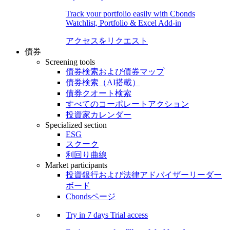
Track your portfolio easily with Cbonds
Watchlist, Portfolio & Excel Add-in
アクセスをリクエスト
債券
Screening tools
債券検索および債券マップ
債券検索（AI搭載）
債券クオート検索
すべてのコーポレートアクション
投資家カレンダー
Specialized section
ESG
スクーク
利回り曲線
Market participants
投資銀行および法律アドバイザーリーダー
ボード
Cbondsページ
Try in
7 days
Trial access