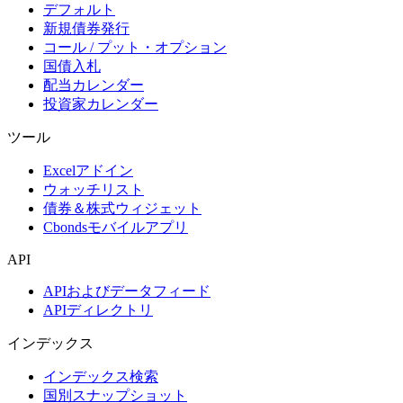
デフォルト
新規債券発行
コール / プット・オプション
国債入札
配当カレンダー
投資家カレンダー
ツール
Excelアドイン
ウォッチリスト
債券＆株式ウィジェット
Cbondsモバイルアプリ
API
APIおよびデータフィード
APIディレクトリ
インデックス
インデックス検索
国別スナップショット