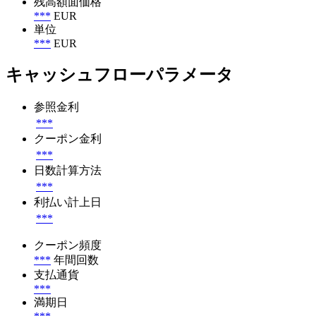
残高額面価格
***
EUR
単位
***
EUR
キャッシュフローパラメータ
参照金利
***
クーポン金利
***
日数計算方法
***
利払い計上日
***
クーポン頻度
***
年間回数
支払通貨
***
満期日