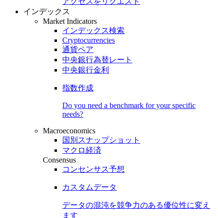
アクセスをリクエスト
インデックス
Market Indicators
インデックス検索
Cryptocurrencies
通貨ペア
中央銀行為替レート
中央銀行金利
指数作成
Do you need a benchmark for your specific
needs?
Macroeconomics
国別スナップショット
マクロ経済
Consensus
コンセンサス予想
カスタムデータ
データの混沌を競争力のある
優位性
に変え
ます