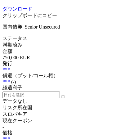
ダウンロード
クリップボードにコピー
国内債券, Senior Unsecured
ステータス
満期済み
金額
750,000 EUR
発行
***
償還（プット/コール権）
***
(-)
経過利子
データなし
リスク所在国
スロバキア
現在クーポン
-
価格
***