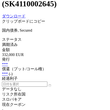
(SK4110002645)
ダウンロード
クリップボードにコピー
国内債券, Secured
ステータス
満期済み
金額
332,000 EUR
発行
***
償還（プット/コール権）
***
(-)
経過利子
データなし
リスク所在国
スロバキア
現在クーポン
-