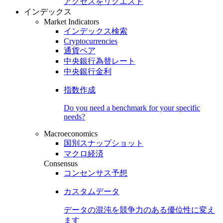
アクセスをリクエスト
インデックス
Market Indicators
インデックス検索
Cryptocurrencies
通貨ペア
中央銀行為替レート
中央銀行金利
指数作成
Do you need a benchmark for your specific
needs?
Macroeconomics
国別スナップショット
マクロ経済
Consensus
コンセンサス予想
カスタムデータ
データの混沌を競争力のある
優位性
に変え
ます