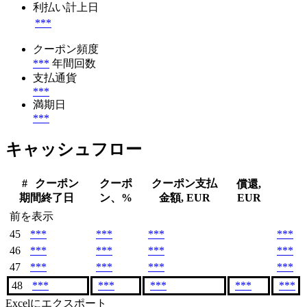
利払い計上日
***
クーポン頻度
***
年間回数
支払通貨
***
満期日
***
キャッシュフロー
#
クーポン
クーポ
クーポン支払
償還,
期間終了日
ン、%
金額, EUR
EUR
前を表示
45
***
***
***
***
46
***
***
***
***
47
***
***
***
***
48
***
***
***
***
***
Excelにエクスポート