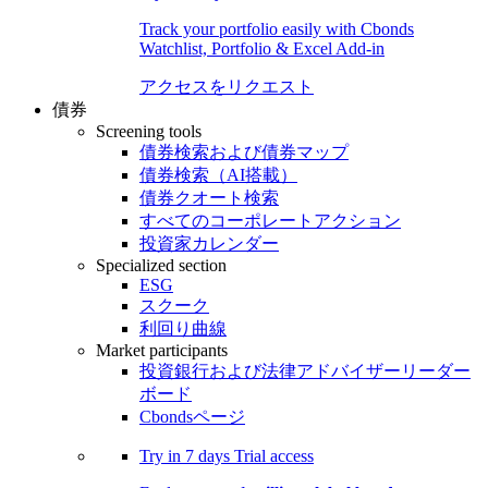
Track your portfolio easily with Cbonds
Watchlist, Portfolio & Excel Add-in
アクセスをリクエスト
債券
Screening tools
債券検索および債券マップ
債券検索（AI搭載）
債券クオート検索
すべてのコーポレートアクション
投資家カレンダー
Specialized section
ESG
スクーク
利回り曲線
Market participants
投資銀行および法律アドバイザーリーダー
ボード
Cbondsページ
Try in
7 days
Trial access