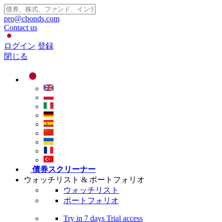
pro@cbonds.com
Contact us
ログイン
登録
閉じる
債券スクリーナー
ウォッチリスト & ポートフォリオ
ウォッチリスト
ポートフォリオ
Try in
7 days
Trial access