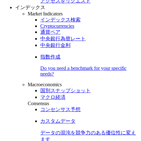
アクセスをリクエスト
インデックス
Market Indicators
インデックス検索
Cryptocurrencies
通貨ペア
中央銀行為替レート
中央銀行金利
指数作成
Do you need a benchmark for your specific
needs?
Macroeconomics
国別スナップショット
マクロ経済
Consensus
コンセンサス予想
カスタムデータ
データの混沌を競争力のある
優位性
に変え
ます