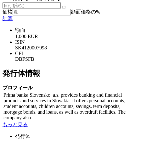
価格
額面価格の%
計算
額面
1,000 EUR
ISIN
SK4120007998
CFI
DBFSFB
発行体情報
プロフィール
Prima banka Slovensko, a.s. provides banking and financial
products and services in Slovakia. It offers personal accounts,
student accounts, children accounts, savings, term deposits,
mortgage bonds, and loans, as well as overdraft facilities. The
company also ...
もっと見る
発行体