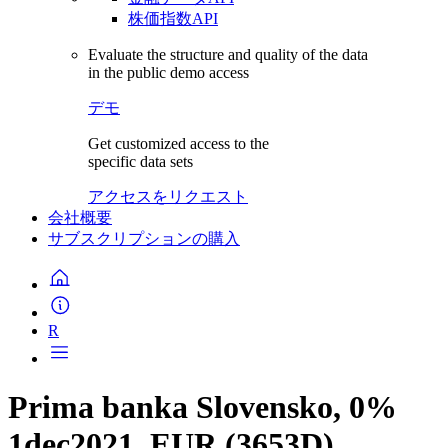
株価指数API
Evaluate the structure and quality of the data
in the public demo access
デモ
Get customized access to the
specific data sets
アクセスをリクエスト
会社概要
サブスクリプションの購入
R
Prima banka Slovensko, 0%
1dec2021, EUR (3653D)