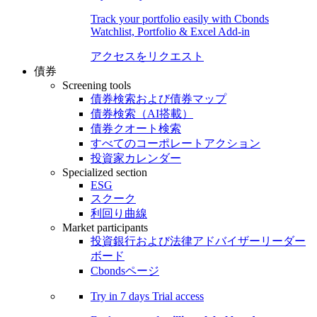
Track your portfolio easily with Cbonds
Watchlist, Portfolio & Excel Add-in
アクセスをリクエスト
債券
Screening tools
債券検索および債券マップ
債券検索（AI搭載）
債券クオート検索
すべてのコーポレートアクション
投資家カレンダー
Specialized section
ESG
スクーク
利回り曲線
Market participants
投資銀行および法律アドバイザーリーダー
ボード
Cbondsページ
Try in
7 days
Trial access