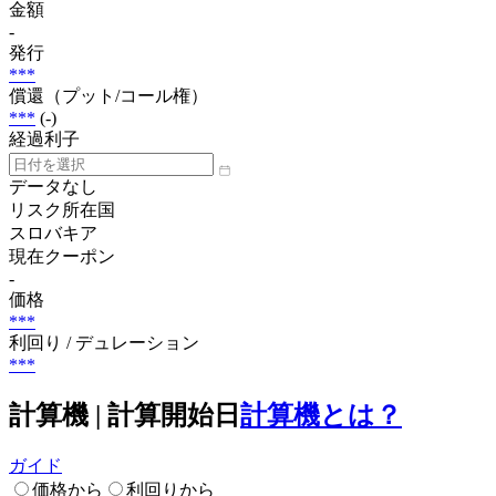
金額
-
発行
***
償還（プット/コール権）
***
(-)
経過利子
データなし
リスク所在国
スロバキア
現在クーポン
-
価格
***
利回り / デュレーション
***
計算機 | 計算開始日
計算機とは？
ガイド
価格から
利回りから