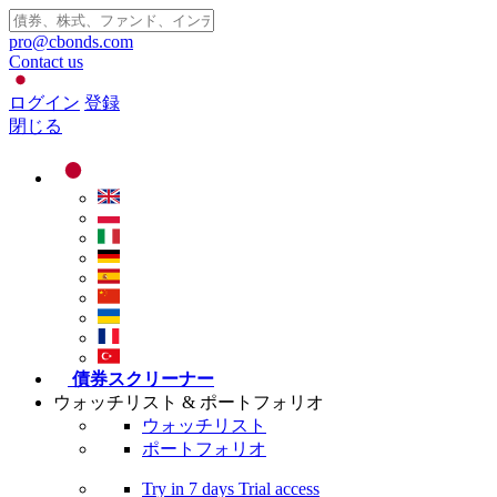
pro@cbonds.com
Contact us
ログイン
登録
閉じる
債券スクリーナー
ウォッチリスト & ポートフォリオ
ウォッチリスト
ポートフォリオ
Try in
7 days
Trial access