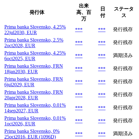
出来
日
ステータ
発行体
高、百
付
ス
万
Prima banka Slovensko, 4.25%
発行残存
***
***
22jul2030, EUR
Prima banka Slovensko, 2.5%
発行残存
***
***
2oct2028, EUR
Prima banka Slovensko, 4.25%
満期済み
***
***
6oct2025, EUR
Prima banka Slovensko, FRN
発行残存
***
***
18jan2030, EUR
Prima banka Slovensko, FRN
発行残存
***
***
6jul2029, EUR
Prima banka Slovensko, FRN
発行残存
***
***
20apr2028, EUR
Prima banka Slovensko, 0.01%
発行残存
***
***
14sep2027, EUR
Prima banka Slovensko, 0.01%
発行残存
***
***
1oct2026, EUR
Prima banka Slovensko, 0%
満期済み
***
***
25oct2016, EUR (1096D)