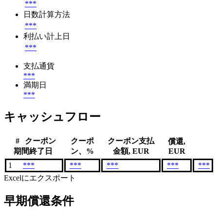
***
日数計算方法
***
利払い計上日
***
支払通貨
***
満期日
***
キャッシュフロー
#
クーポン
クーポ
クーポン支払
償還,
期間終了日
ン、%
金額, EUR
EUR
1
***
***
***
***
***
Excelにエクスポート
早期償還条件