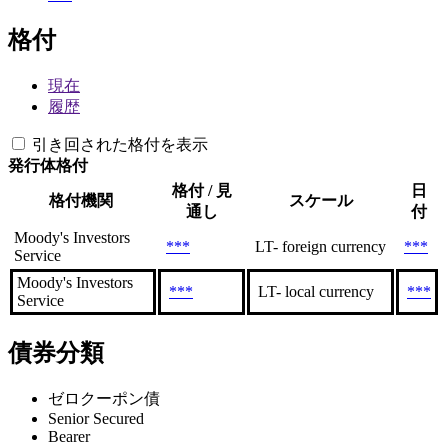
格付
現在
履歴
引き回された格付を表示
発行体格付
格付 / 見
日
格付機関
スケール
通し
付
Moody's Investors
***
LT- foreign currency
***
Service
Moody's Investors
***
LT- local currency
***
Service
債券分類
ゼロクーポン債
Senior Secured
Bearer