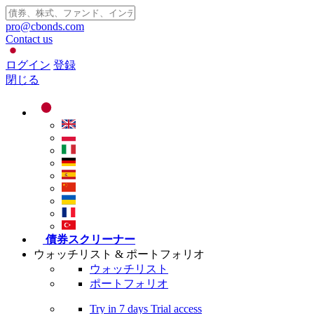
pro@cbonds.com
Contact us
ログイン
登録
閉じる
債券スクリーナー
ウォッチリスト & ポートフォリオ
ウォッチリスト
ポートフォリオ
Try in
7 days
Trial access