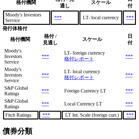
格付機関
スケール
通し
付
Moody's Investors
***
LT- local currency
***
Service
発行体格付
格付 /
日
格付機関
スケール
見通し
付
Moody's
LT- foreign currency
Investors
***
***
格付レポート
Service
Moody's
LT- local currency
Investors
***
***
格付レポート
Service
S&P Global
***
Foreign Currency LT
***
Ratings
S&P Global
***
Local Currency LT
***
Ratings
Fitch Ratings
***
LT Int. Scale (foreign curr.)
***
債券分類