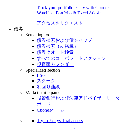
Track your portfolio easily with Cbonds
Watchlist, Portfolio & Excel Add-in
アクセスをリクエスト
債券
Screening tools
債券検索および債券マップ
債券検索（AI搭載）
債券クオート検索
すべてのコーポレートアクション
投資家カレンダー
Specialized section
ESG
スクーク
利回り曲線
Market participants
投資銀行および法律アドバイザーリーダー
ボード
Cbondsページ
Try in
7 days
Trial access