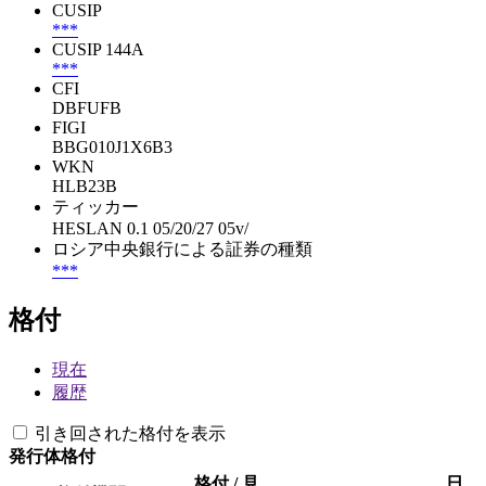
CUSIP
***
CUSIP 144A
***
CFI
DBFUFB
FIGI
BBG010J1X6B3
WKN
HLB23B
ティッカー
HESLAN 0.1 05/20/27 05v/
ロシア中央銀行による証券の種類
***
格付
現在
履歴
引き回された格付を表示
発行体格付
格付 / 見
日