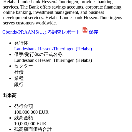
Helaba Landesbank Hessen-Thueringen, provides banking
services. The Bank offers savings accounts, corporate financing,
online banking, investment management, and business
development services. Helaba Landesbank Hessen-Thueringens
serves customers worldwide.
Cbonds-PRAAMSによる調査レポート
保存
発行体
Landesbank Hessen-Thueringen (Helaba)
借手/発行体の正式名称
Landesbank Hessen-Thueringen (Helaba)
セクター
社債
業種
銀行
出来高
発行金額
100,000,000 EUR
残高金額
10,000,000 EUR
残高額面価格合計