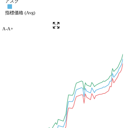
A-
A+