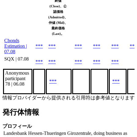
終値
(Close)、公
認価格
(Admitted)、
仲値 (Mid)、
最終価格
(Last)。
Cbonds
Estimation |
***
***
***
***
***
***
07.08
SQX | 07.08
***
***
***
***
***
Anonymous
participant
***
***
78 | 06.08
情報プロバイダーから提供される引用符は参考値となります
発行体情報
プロフィール
Landesbank Hessen-Thueringen Girozentrale, doing business as