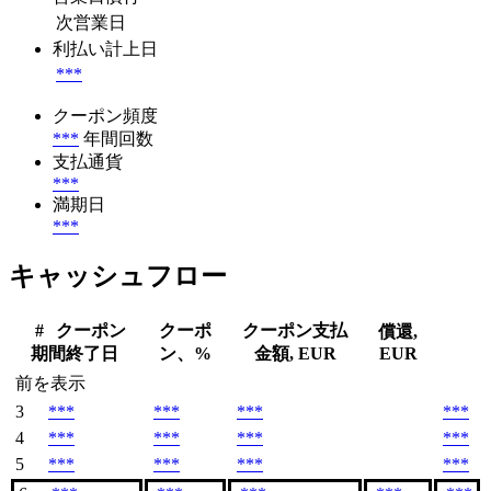
次営業日
利払い計上日
***
クーポン頻度
***
年間回数
支払通貨
***
満期日
***
キャッシュフロー
#
クーポン
クーポ
クーポン支払
償還,
期間終了日
ン、%
金額, EUR
EUR
前を表示
3
***
***
***
***
4
***
***
***
***
5
***
***
***
***