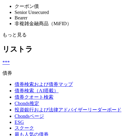
クーポン債
Senior Unsecured
Bearer
非複雑金融商品（MiFID）
もっと見る
リストラ
***
債券
債券検索および債券マップ
債券検索（AI搭載）
債券クオート検索
Cbonds推定
投資銀行および法律アドバイザーリーダーボード
Cbondsページ
ESG
スクーク
最も人気の債券