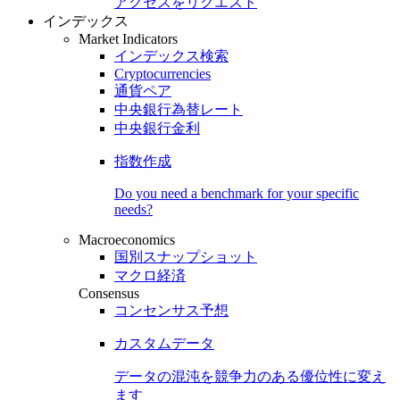
アクセスをリクエスト
インデックス
Market Indicators
インデックス検索
Cryptocurrencies
通貨ペア
中央銀行為替レート
中央銀行金利
指数作成
Do you need a benchmark for your specific
needs?
Macroeconomics
国別スナップショット
マクロ経済
Consensus
コンセンサス予想
カスタムデータ
データの混沌を競争力のある
優位性
に変え
ます