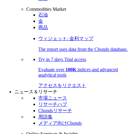
Commodities Market
石油
金
商品
ウィジェット: 金利マップ
The report uses data from the Cbonds database.
Try in
7 days
Trial access
Evaluate over
100K
indices and advanced
analytical tools
アクセスをリクエスト
ニュース＆リサーチ
市場ニュース
リサーチハブ
Cbondsリサーチ
用語集
メディア向けCbonds
Online Seminars & Insights