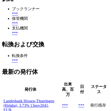
ブックランナー
***
保管機関
***
支払機関
***
転換および交換
転換条件
***
最新の発行体
出来
日
ステータ
発行体
高、百
付
ス
万
Landesbank Hessen-Thueringen
発行残存
(Helaba), 3.73% 13nov2041,
***
***
EUR