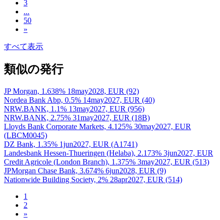
3
...
50
»
すべて表示
類似の発行
JP Morgan, 1.638% 18may2028, EUR (92)
Nordea Bank Abp, 0.5% 14may2027, EUR (40)
NRW.BANK, 1.1% 13may2027, EUR (956)
NRW.BANK, 2.75% 31may2027, EUR (18B)
Lloyds Bank Corporate Markets, 4.125% 30may2027, EUR
(LBCM0045)
DZ Bank, 1.35% 1jun2027, EUR (A1741)
Landesbank Hessen-Thueringen (Helaba), 2.173% 3jun2027, EUR
Credit Agricole (London Branch), 1.375% 3may2027, EUR (513)
JPMorgan Chase Bank, 3.674% 6jun2028, EUR (9)
Nationwide Building Society, 2% 28apr2027, EUR (514)
1
2
»