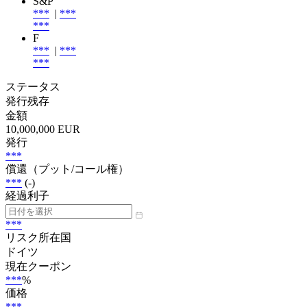
S&P
***
|
***
***
F
***
|
***
***
ステータス
発行残存
金額
10,000,000 EUR
発行
***
償還（プット/コール権）
***
(-)
経過利子
***
リスク所在国
ドイツ
現在クーポン
***
%
価格
***