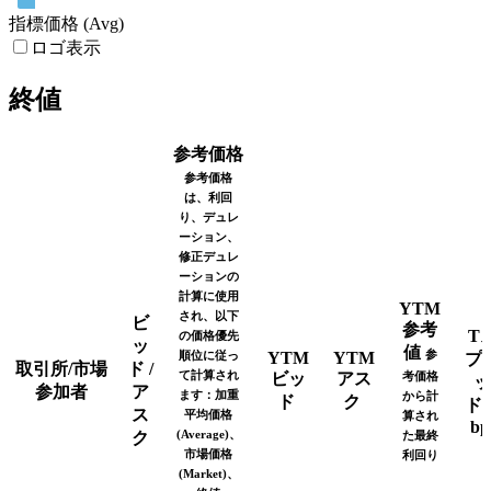
指標価格 (Avg)
ロゴ表示
終値
参考価格
参考価格
は、利回
り、デュレ
ーション、
修正デュレ
ーションの
計算に使用
YTM
され、以下
ビ
参考
T
の価格優先
ッ
値
参
順位に従っ
YTM
YTM
プ
取引所/市場
ド /
て計算され
ビッ
アス
考価格
ッ
参加者
ア
ます：加重
から計
ド
ク
ド
ス
平均価格
算され
bp
(Average)、
ク
た最終
市場価格
利回り
(Market)、