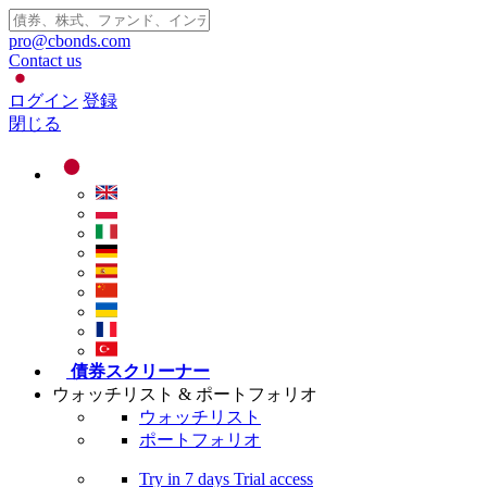
pro@cbonds.com
Contact us
ログイン
登録
閉じる
債券スクリーナー
ウォッチリスト & ポートフォリオ
ウォッチリスト
ポートフォリオ
Try in
7 days
Trial access