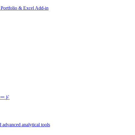
, Portfolio & Excel Add-in
ード
 advanced analytical tools