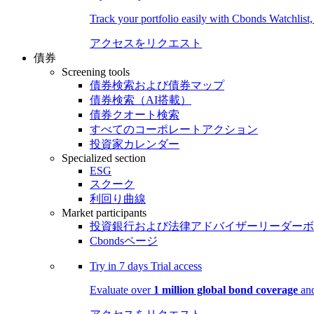
Track your portfolio easily with Cbonds Watchlist
アクセスをリクエスト
債券
Screening tools
債券検索および債券マップ
債券検索（AI搭載）
債券クオート検索
すべてのコーポレートアクション
投資家カレンダー
Specialized section
ESG
スクーク
利回り曲線
Market participants
投資銀行および法律アドバイザーリーダーボ
Cbondsページ
Try in
7 days
Trial access
Evaluate over
1 million global bond coverage
and