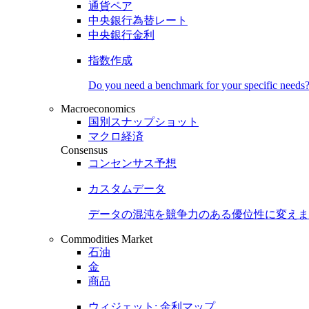
通貨ペア
中央銀行為替レート
中央銀行金利
指数作成
Do you need a benchmark for your specific needs
Macroeconomics
国別スナップショット
マクロ経済
Consensus
コンセンサス予想
カスタムデータ
データの混沌を競争力のある
優位性
に変えま
Commodities Market
石油
金
商品
ウィジェット: 金利マップ