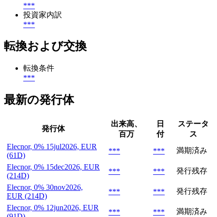
***
投資家内訳
***
転換および交換
転換条件
***
最新の発行体
出来高、
日
ステータ
発行体
百万
付
ス
Elecnor, 0% 15jul2026, EUR
満期済み
***
***
(61D)
Elecnor, 0% 15dec2026, EUR
発行残存
***
***
(214D)
Elecnor, 0% 30nov2026,
発行残存
***
***
EUR (214D)
Elecnor, 0% 12jun2026, EUR
満期済み
***
***
(91D)