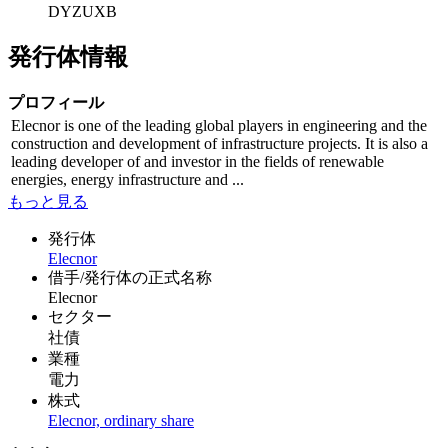
DYZUXB
発行体情報
プロフィール
Elecnor is one of the leading global players in engineering and the
construction and development of infrastructure projects. It is also a
leading developer of and investor in the fields of renewable
energies, energy infrastructure and ...
もっと見る
発行体
Elecnor
借手/発行体の正式名称
Elecnor
セクター
社債
業種
電力
株式
Elecnor, ordinary share