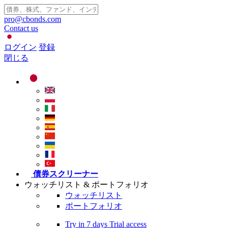
pro@cbonds.com
Contact us
ログイン
登録
閉じる
債券スクリーナー
ウォッチリスト & ポートフォリオ
ウォッチリスト
ポートフォリオ
Try in
7 days
Trial access