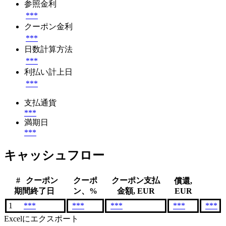
参照金利
***
クーポン金利
***
日数計算方法
***
利払い計上日
***
支払通貨
***
満期日
***
キャッシュフロー
#
クーポン
クーポ
クーポン支払
償還,
期間終了日
ン、%
金額, EUR
EUR
1
***
***
***
***
***
Excelにエクスポート