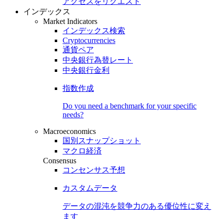
アクセスをリクエスト
インデックス
Market Indicators
インデックス検索
Cryptocurrencies
通貨ペア
中央銀行為替レート
中央銀行金利
指数作成
Do you need a benchmark for your specific
needs?
Macroeconomics
国別スナップショット
マクロ経済
Consensus
コンセンサス予想
カスタムデータ
データの混沌を競争力のある
優位性
に変え
ます