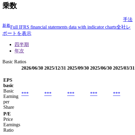
乗数
手法
新着
Full IFRS financial statements data with indicator charts
全社レ
ポートを表示
四半期
年次
Basic Ratios
2026/06/30
2025/12/31
2025/09/30
2025/06/30
2025/03/31
EPS
basic
Basic
***
***
***
***
***
Earning
per
Share
P/E
Price
Earnings
Ratio