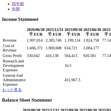
四半期
年間
Income Statement
2026/06/30
2025/12/31
2025/09/30
2025/06/30
2025/
千 EUR
千 EUR
千 EUR
千 EUR
千 
Revenue
1,997,014
2,385,746
1,199,134
1,924,758
77,1
Cost of
1,666,372
1,969,608
634,721
1,004,177
Revenue
Gross Profit
330,642
416,138
564,413
920,581
77,1
Research and
Development
16.5
Expenses
General And
Administrative
451,967.5
Expenses
もっと見る
Balance Sheet Statement
2026/06/30
2025/12/31
2025/09/30
2025/06/30
2025/03