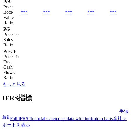
P/B
Price
Book
***
***
***
***
***
Value
Ratio
P/S
Price To
Sales
Ratio
P/FCF
Price To
Free
Cash
Flows
Ratio
もっと見る
IFRS指標
手法
新着
Full IFRS financial statements data with indicator charts
全社レ
ポートを表示