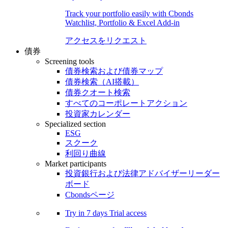
Track your portfolio easily with Cbonds
Watchlist, Portfolio & Excel Add-in
アクセスをリクエスト
債券
Screening tools
債券検索および債券マップ
債券検索（AI搭載）
債券クオート検索
すべてのコーポレートアクション
投資家カレンダー
Specialized section
ESG
スクーク
利回り曲線
Market participants
投資銀行および法律アドバイザーリーダー
ボード
Cbondsページ
Try in
7 days
Trial access