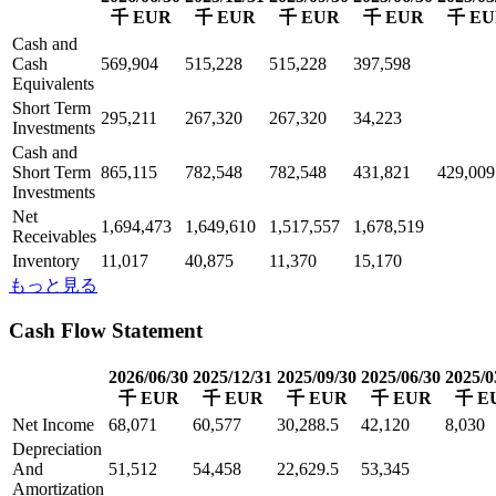
千 EUR
千 EUR
千 EUR
千 EUR
千 EU
Cash and
Cash
569,904
515,228
515,228
397,598
Equivalents
Short Term
295,211
267,320
267,320
34,223
Investments
Cash and
Short Term
865,115
782,548
782,548
431,821
429,009
Investments
Net
1,694,473
1,649,610
1,517,557
1,678,519
Receivables
Inventory
11,017
40,875
11,370
15,170
もっと見る
Cash Flow Statement
2026/06/30
2025/12/31
2025/09/30
2025/06/30
2025/0
千 EUR
千 EUR
千 EUR
千 EUR
千 E
Net Income
68,071
60,577
30,288.5
42,120
8,030
Depreciation
And
51,512
54,458
22,629.5
53,345
Amortization