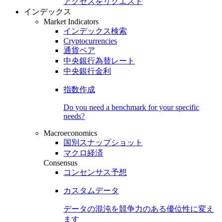
アクセスをリクエスト
インデックス
Market Indicators
インデックス検索
Cryptocurrencies
通貨ペア
中央銀行為替レート
中央銀行金利
指数作成
Do you need a benchmark for your specific
needs?
Macroeconomics
国別スナップショット
マクロ経済
Consensus
コンセンサス予想
カスタムデータ
データの混沌を競争力のある
優位性
に変え
ます