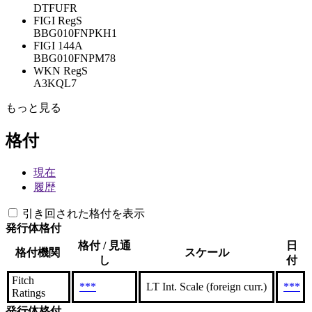
DTFUFR
FIGI RegS
BBG010FNPKH1
FIGI 144A
BBG010FNPM78
WKN RegS
A3KQL7
もっと見る
格付
現在
履歴
引き回された格付を表示
発行体格付
格付 / 見通
日
格付機関
スケール
し
付
Fitch
***
LT Int. Scale (foreign curr.)
***
Ratings
発行体格付