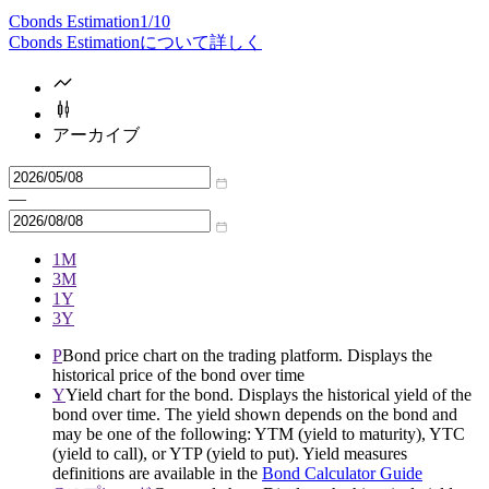
Cbonds Estimation
1/10
Cbonds Estimationについて詳しく
アーカイブ
—
1M
3M
1Y
3Y
P
Bond price chart on the trading platform. Displays the
historical price of the bond over time
Y
Yield chart for the bond. Displays the historical yield of the
bond over time. The yield shown depends on the bond and
may be one of the following: YTM (yield to maturity), YTC
(yield to call), or YTP (yield to put). Yield measures
definitions are available in the
Bond Calculator Guide