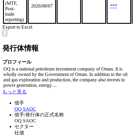
(MTF,
2026/08/07
***
Post-
trade
reporting)
Export to Excel
発行体情報
プロフィール
OQ is a national petroleum investment company of Oman. It is
wholly owned by the Government of Oman. In addition to the oil
and gas exploration and production, the company also invests in
power generation, energy ...
もっと見る
借手
OQ SAOC
借手/発行体の正式名称
OQ SAOC
セクター
社債