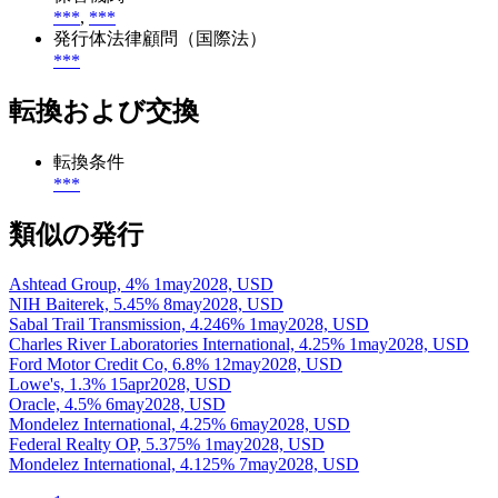
***
,
***
発行体法律顧問（国際法）
***
転換および交換
転換条件
***
類似の発行
Ashtead Group, 4% 1may2028, USD
NIH Baiterek, 5.45% 8may2028, USD
Sabal Trail Transmission, 4.246% 1may2028, USD
Charles River Laboratories International, 4.25% 1may2028, USD
Ford Motor Credit Co, 6.8% 12may2028, USD
Lowe's, 1.3% 15apr2028, USD
Oracle, 4.5% 6may2028, USD
Mondelez International, 4.25% 6may2028, USD
Federal Realty OP, 5.375% 1may2028, USD
Mondelez International, 4.125% 7may2028, USD