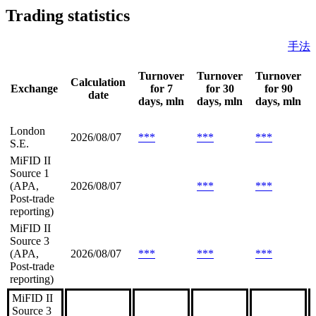
Trading statistics
手法
Turnover
Turnover
Turnover
Calculation
Exchange
for 7
for 30
for 90
date
days, mln
days, mln
days, mln
London
2026/08/07
***
***
***
S.E.
MiFID II
Source 1
(APA,
2026/08/07
***
***
Post-trade
reporting)
MiFID II
Source 3
(APA,
2026/08/07
***
***
***
Post-trade
reporting)
MiFID II
Source 3