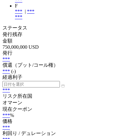
***
F
***
|
***
***
ステータス
発行残存
金額
750,000,000 USD
発行
***
償還（プット/コール権）
***
(-)
経過利子
***
リスク所在国
オマーン
現在クーポン
***
%
価格
***
利回り / デュレーション