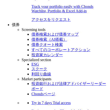
Track your portfolio easily with Cbonds
Watchlist, Portfolio & Excel Add-in
アクセスをリクエスト
債券
Screening tools
債券検索および債券マップ
債券検索（AI搭載）
債券クオート検索
すべてのコーポレートアクション
投資家カレンダー
Specialized section
ESG
スクーク
利回り曲線
Market participants
投資銀行および法律アドバイザーリーダー
ボード
Cbondsページ
Try in
7 days
Trial access