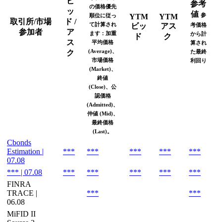
ビ
参考
の価格優先
ッ
値
参
順位に従っ
YTM
YTM
取引所/市場
ド /
て計算され
ビッ
アス
考価格
参加者
ア
ます：加重
から計
ド
ク
ス
平均価格
算され
(Average)、
ク
た最終
市場価格
利回り
(Market)、
終値
(Close)、公
認価格
(Admitted)、
仲値 (Mid)、
最終価格
(Last)。
Cbonds
Estimation |
***
***
***
***
***
07.08
*** | 07.08
***
***
***
***
***
FINRA
TRACE |
***
***
06.08
MiFID II