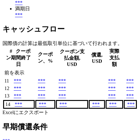
***
満期日
***
キャッシュフロー
国際債の計算は最低取引単位に基づいて行われます。
#
クーポ
実際
クーポン支
クーポ
償還,
ン期間終了
支払
払金額,
ン、%
USD
日
USD
額
前を表示
11
***
***
***
***
***
12
***
***
***
***
***
13
***
***
***
***
***
14
***
***
***
***
***
***
Excelにエクスポート
早期償還条件