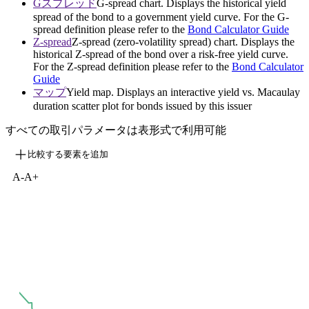
Gスプレッド
G-spread chart. Displays the historical yield
spread of the bond to a government yield curve. For the G-
spread definition please refer to the
Bond Calculator Guide
Z-spread
Z-spread (zero-volatility spread) chart. Displays the
historical Z-spread of the bond over a risk-free yield curve.
For the Z-spread definition please refer to the
Bond Calculator
Guide
マップ
Yield map. Displays an interactive yield vs. Macaulay
duration scatter plot for bonds issued by this issuer
すべての取引パラメータは表形式で利用可能
比較する要素を追加