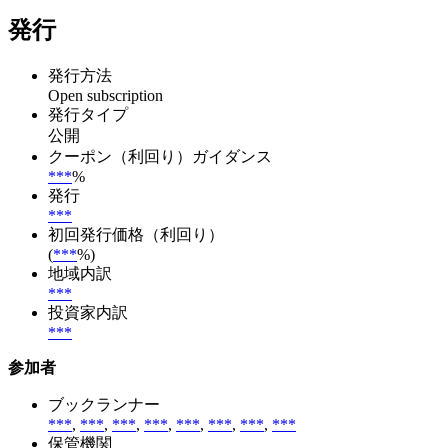
発行
発行方法
Open subscription
発行タイプ
公開
クーポン（利回り）ガイダンス
***
%
発行
***
初回発行価格（利回り）
(
***
%)
地域内訳
***
投資家内訳
***
参加者
ブックランナー
***
,
***
,
***
,
***
,
***
,
***
,
***
,
***
保管機関