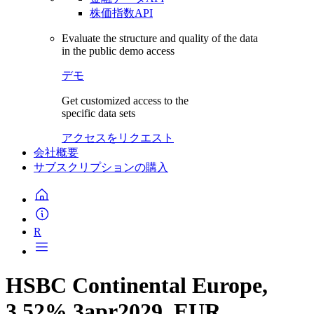
株価指数API
Evaluate the structure and quality of the data
in the public demo access
デモ
Get customized access to the
specific data sets
アクセスをリクエスト
会社概要
サブスクリプションの購入
R
HSBC Continental Europe,
3.52% 3apr2029, EUR