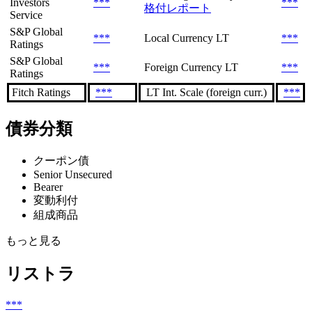
Investors
***
***
格付レポート
Service
S&P Global
***
Local Currency LT
***
Ratings
S&P Global
***
Foreign Currency LT
***
Ratings
Fitch Ratings
***
LT Int. Scale (foreign curr.)
***
債券分類
クーポン債
Senior Unsecured
Bearer
変動利付
組成商品
もっと見る
リストラ
***