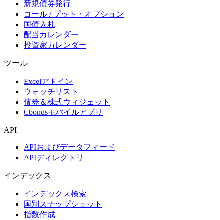
新規債券発行
コール / プット・オプション
国債入札
配当カレンダー
投資家カレンダー
ツール
Excelアドイン
ウォッチリスト
債券＆株式ウィジェット
Cbondsモバイルアプリ
API
APIおよびデータフィード
APIディレクトリ
インデックス
インデックス検索
国別スナップショット
指数作成