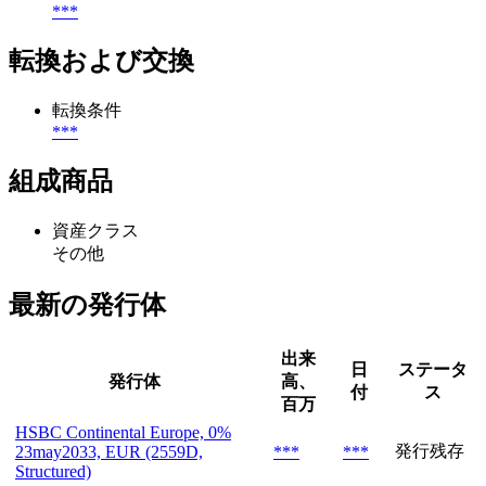
***
転換および交換
転換条件
***
組成商品
資産クラス
その他
最新の発行体
出来
日
ステータ
発行体
高、
付
ス
百万
HSBC Continental Europe, 0%
発行残存
23may2033, EUR (2559D,
***
***
Structured)