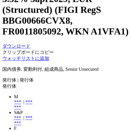
(Structured) (FIGI RegS
BBG00666CVX8,
FR0011805092, WKN A1VFA1)
ダウンロード
クリップボードにコピー
ウォッチリストに追加
国内債券, 変動利付, 組成商品, Senior Unsecured
発行体
| 発行体
発行体
M
***
|
***
***
S&P
***
|
***
***
F