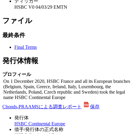
ティッカー
HSBC V0 04/03/29 EMTN
ファイル
最終条件
Final Terms
発行体情報
プロフィール
On 1 December 2020, HSBC France and all its European branches
(Belgium, Spain, Greece, Ireland, Italy, Luxembourg, the
Netherlands, Poland, Czech republic and Sweden) took the legal
name HSBC Continental Europe
Cbonds-PRAAMSによる調査レポート
保存
発行体
HSBC Continental Europe
借手/発行体の正式名称