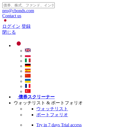
pro@cbonds.com
Contact us
ログイン
登録
閉じる
債券スクリーナー
ウォッチリスト & ポートフォリオ
ウォッチリスト
ポートフォリオ
Try in
7 days
Trial access