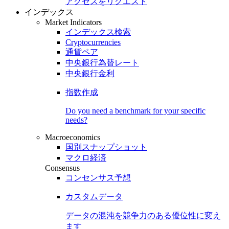
アクセスをリクエスト
インデックス
Market Indicators
インデックス検索
Cryptocurrencies
通貨ペア
中央銀行為替レート
中央銀行金利
指数作成
Do you need a benchmark for your specific
needs?
Macroeconomics
国別スナップショット
マクロ経済
Consensus
コンセンサス予想
カスタムデータ
データの混沌を競争力のある
優位性
に変え
ます