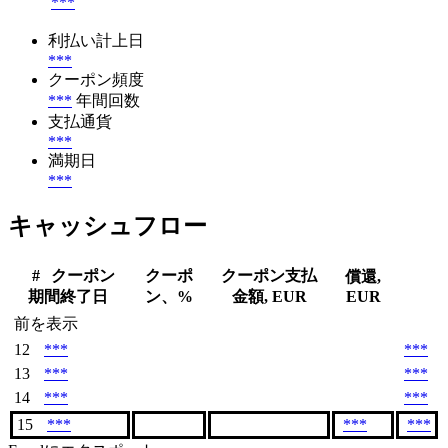
***
利払い計上日
***
クーポン頻度
***
年間回数
支払通貨
***
満期日
***
キャッシュフロー
#
クーポン
クーポ
クーポン支払
償還,
期間終了日
ン、%
金額, EUR
EUR
前を表示
12
***
***
13
***
***
14
***
***
15
***
***
***