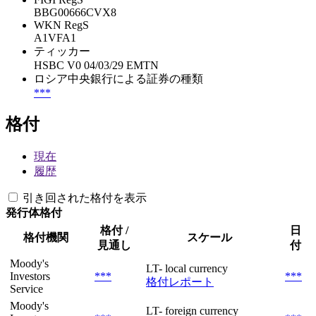
BBG00666CVX8
WKN RegS
A1VFA1
ティッカー
HSBC V0 04/03/29 EMTN
ロシア中央銀行による証券の種類
***
格付
現在
履歴
引き回された格付を表示
発行体格付
格付 /
日
格付機関
スケール
見通し
付
Moody's
LT- local currency
Investors
***
***
格付レポート
Service
Moody's
LT- foreign currency