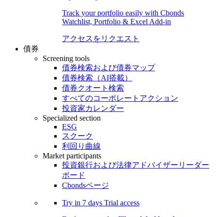
Track your portfolio easily with Cbonds
Watchlist, Portfolio & Excel Add-in
アクセスをリクエスト
債券
Screening tools
債券検索および債券マップ
債券検索（AI搭載）
債券クオート検索
すべてのコーポレートアクション
投資家カレンダー
Specialized section
ESG
スクーク
利回り曲線
Market participants
投資銀行および法律アドバイザーリーダー
ボード
Cbondsページ
Try in
7 days
Trial access