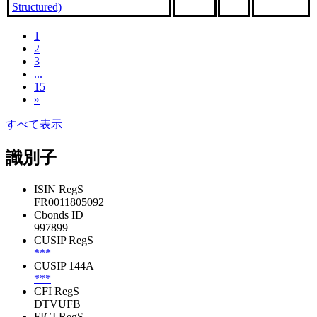
Structured)
1
2
3
...
15
»
すべて表示
識別子
ISIN RegS
FR0011805092
Cbonds ID
997899
CUSIP RegS
***
CUSIP 144A
***
CFI RegS
DTVUFB
FIGI RegS