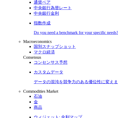
通貨ペア
中央銀行為替レート
中央銀行金利
指数作成
Do you need a benchmark for your specific needs
Macroeconomics
国別スナップショット
マクロ経済
Consensus
コンセンサス予想
カスタムデータ
データの混沌を競争力のある
優位性
に変えま
Commodities Market
石油
金
商品
ウィジェット: 金利マップ