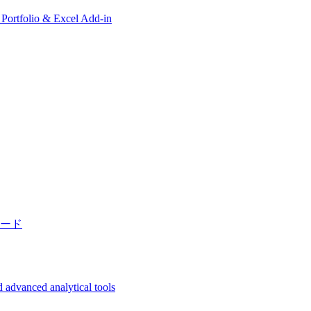
, Portfolio & Excel Add-in
ード
 advanced analytical tools