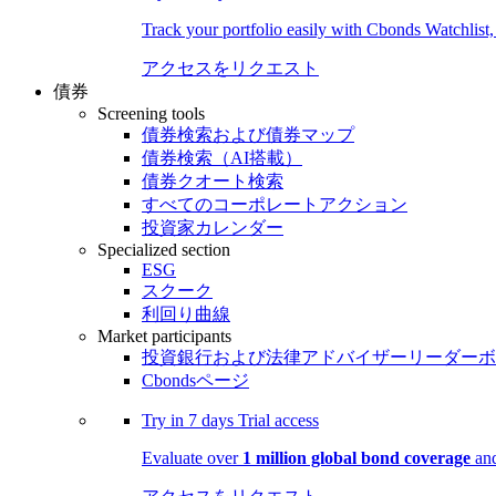
Track your portfolio easily with Cbonds Watchlist
アクセスをリクエスト
債券
Screening tools
債券検索および債券マップ
債券検索（AI搭載）
債券クオート検索
すべてのコーポレートアクション
投資家カレンダー
Specialized section
ESG
スクーク
利回り曲線
Market participants
投資銀行および法律アドバイザーリーダーボ
Cbondsページ
Try in
7 days
Trial access
Evaluate over
1 million global bond coverage
and