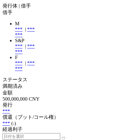
発行体
| 借手
借手
M
***
|
***
***
S&P
***
|
***
***
F
***
|
***
***
ステータス
満期済み
金額
500,000,000 CNY
発行
***
償還（プット/コール権）
***
(-)
経過利子