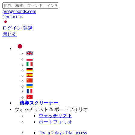
pro@cbonds.com
Contact us
ログイン
登録
閉じる
債券スクリーナー
ウォッチリスト & ポートフォリオ
ウォッチリスト
ポートフォリオ
Try in
7 days
Trial access