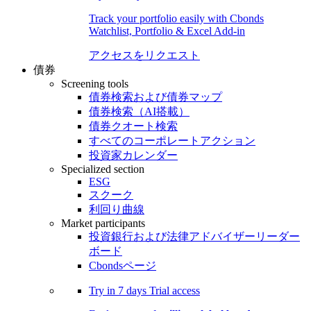
Track your portfolio easily with Cbonds
Watchlist, Portfolio & Excel Add-in
アクセスをリクエスト
債券
Screening tools
債券検索および債券マップ
債券検索（AI搭載）
債券クオート検索
すべてのコーポレートアクション
投資家カレンダー
Specialized section
ESG
スクーク
利回り曲線
Market participants
投資銀行および法律アドバイザーリーダー
ボード
Cbondsページ
Try in
7 days
Trial access