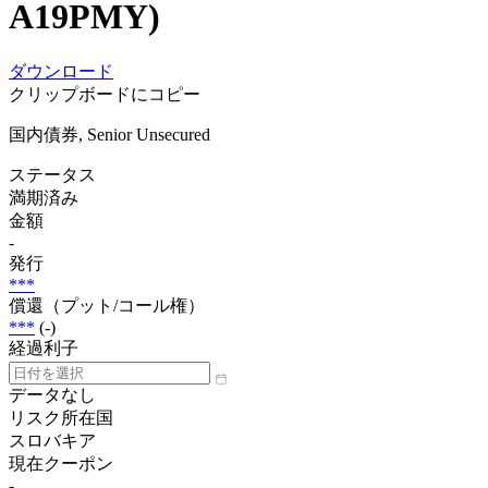
A19PMY)
ダウンロード
クリップボードにコピー
国内債券, Senior Unsecured
ステータス
満期済み
金額
-
発行
***
償還（プット/コール権）
***
(-)
経過利子
データなし
リスク所在国
スロバキア
現在クーポン
-