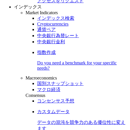
アクセスをリクエスト
インデックス
Market Indicators
インデックス検索
Cryptocurrencies
通貨ペア
中央銀行為替レート
中央銀行金利
指数作成
Do you need a benchmark for your specific
needs?
Macroeconomics
国別スナップショット
マクロ経済
Consensus
コンセンサス予想
カスタムデータ
データの混沌を競争力のある
優位性
に変え
ます