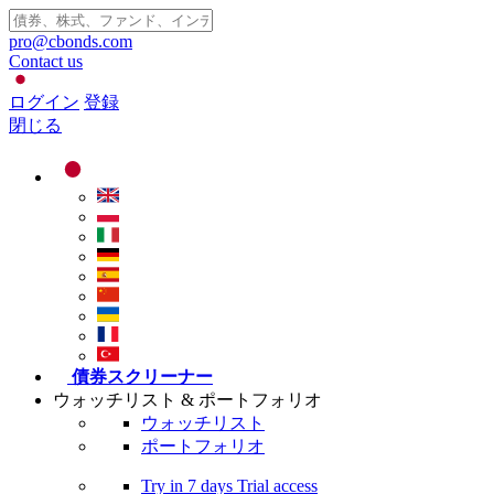
pro@cbonds.com
Contact us
ログイン
登録
閉じる
債券スクリーナー
ウォッチリスト & ポートフォリオ
ウォッチリスト
ポートフォリオ
Try in
7 days
Trial access