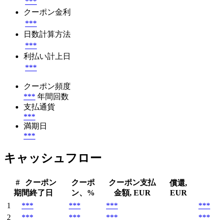
***
クーポン金利
***
日数計算方法
***
利払い計上日
***
クーポン頻度
***
年間回数
支払通貨
***
満期日
***
キャッシュフロー
#
クーポン
クーポ
クーポン支払
償還,
期間終了日
ン、%
金額, EUR
EUR
1
***
***
***
***
2
***
***
***
***