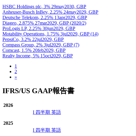
HSBC Holdings plc, 3% 29may2030, GBP
Anheuser-Busch InBev, 2.25% 24may2029, GBP
Deutsche Telekom, 2.25% 13apr2029, GBP
Diageo, 2.875% 27mar2029, GBP (2020/2)
ProLogis LP, 2.25% 30jun2029, GBP
Motability Operations, 1.75% 3jul2029, GBP (14)
PepsiCo, 3.2% 22jul2029, GBP
Compass Group, 2% 3jul2029, GBP (7)
Comcast, 1.5% 20feb2029, GBP
Realty Income, 5% 15oct2029, GBP
1
2
»
IFRS/US GAAP報告書
2026
I 四半期 英語
2025
I 四半期 英語