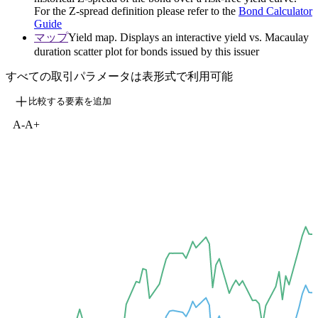
For the Z-spread definition please refer to the
Bond Calculator
Guide
マップ
Yield map. Displays an interactive yield vs. Macaulay
duration scatter plot for bonds issued by this issuer
すべての取引パラメータは表形式で利用可能
比較する要素を追加