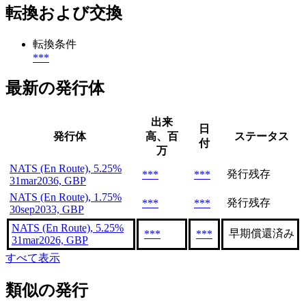
転換および交換
転換条件
***
最新の発行体
出来
日
発行体
高、百
ステータス
付
万
NATS (En Route), 5.25%
発行残存
***
***
31mar2036, GBP
NATS (En Route), 1.75%
発行残存
***
***
30sep2033, GBP
NATS (En Route), 5.25%
早期償還済み
***
***
31mar2026, GBP
すべて表示
類似の発行