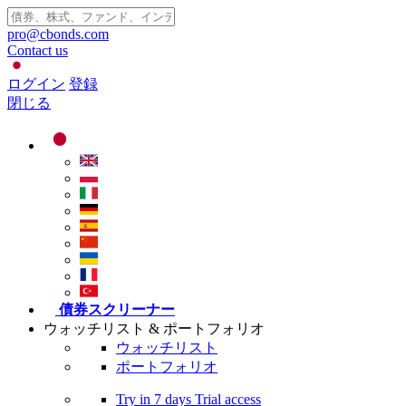
pro@cbonds.com
Contact us
ログイン
登録
閉じる
債券スクリーナー
ウォッチリスト & ポートフォリオ
ウォッチリスト
ポートフォリオ
Try in
7 days
Trial access