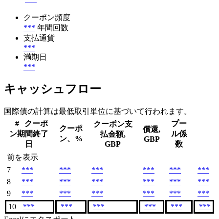
クーポン頻度
***
年間回数
支払通貨
***
満期日
***
キャッシュフロー
国際債の計算は最低取引単位に基づいて行われます。
#
クーポ
プー
クーポン支
クーポ
償還,
ン期間終了
ル係
払金額,
ン、%
GBP
日
GBP
数
前を表示
7
***
***
***
***
***
***
8
***
***
***
***
***
***
9
***
***
***
***
***
***
10
***
***
***
***
***
***