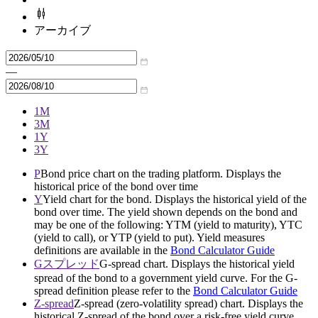
アーカイブ
—
1M
3M
1Y
3Y
P
Bond price chart on the trading platform. Displays the
historical price of the bond over time
Y
Yield chart for the bond. Displays the historical yield of the
bond over time. The yield shown depends on the bond and
may be one of the following: YTM (yield to maturity), YTC
(yield to call), or YTP (yield to put). Yield measures
definitions are available in the
Bond Calculator Guide
Gスプレッド
G-spread chart. Displays the historical yield
spread of the bond to a government yield curve. For the G-
spread definition please refer to the
Bond Calculator Guide
Z-spread
Z-spread (zero-volatility spread) chart. Displays the
historical Z-spread of the bond over a risk-free yield curve.