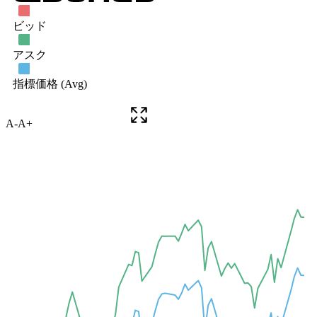
A-
A+