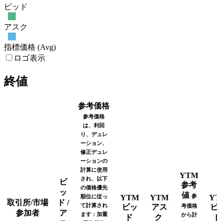
ビッド
アスク
指標価格 (Avg)
ロゴ表示
終値
参考価格
参考価格
は、利回
り、デュレ
ーション、
修正デュレ
ーションの
計算に使用
YTM
され、以下
ビ
参考
の価格優先
ッ
値
参
順位に従っ
YTM
YTM
YT
取引所/市場
ド /
て計算され
ビッ
アス
考価格
ビ
参加者
ア
ます：加重
から計
ド
ク
ド