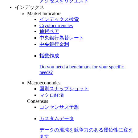
アクセスをリクエスト
インデックス
Market Indicators
インデックス検索
Cryptocurrencies
通貨ペア
中央銀行為替レート
中央銀行金利
指数作成
Do you need a benchmark for your specific
needs?
Macroeconomics
国別スナップショット
マクロ経済
Consensus
コンセンサス予想
カスタムデータ
データの混沌を競争力のある
優位性
に変え
ます