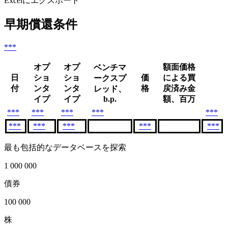
Excelにエクスポート
早期償還条件
***
オプ
オプ
額面価格
ベンチマ
日
ショ
ショ
価
による買
ークスプ
付
ンタ
ンタ
格
戻済み金
レッド、
イプ
イプ
b.p.
額、百万
***
***
***
***
***
***
***
***
***
***
最も包括的なデータベースを探索
1 000 000
債券
100 000
株