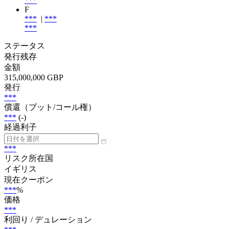
***
F
***
|
***
***
ステータス
発行残存
金額
315,000,000 GBP
発行
***
償還（プット/コール権）
***
(-)
経過利子
***
リスク所在国
イギリス
現在クーポン
***
%
価格
***
利回り / デュレーション