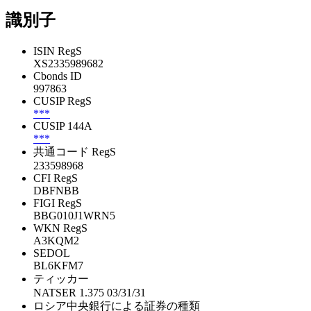
識別子
ISIN RegS
XS2335989682
Cbonds ID
997863
CUSIP RegS
***
CUSIP 144A
***
共通コード RegS
233598968
CFI RegS
DBFNBB
FIGI RegS
BBG010J1WRN5
WKN RegS
A3KQM2
SEDOL
BL6KFM7
ティッカー
NATSER 1.375 03/31/31
ロシア中央銀行による証券の種類