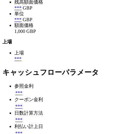
残高額面価格
***
GBP
単位
***
GBP
額面価格
1,000 GBP
上場
上場
***
キャッシュフローパラメータ
参照金利
***
クーポン金利
***
日数計算方法
***
利払い計上日
***