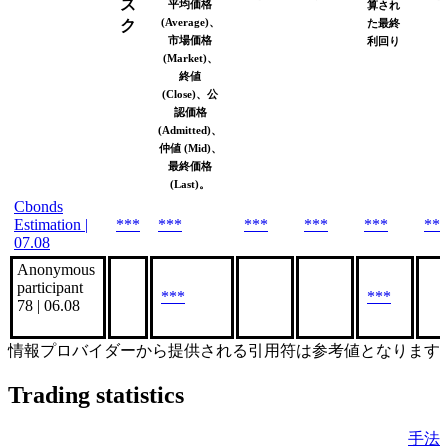
ス
平均価格
算され
(Average)、
ク
た最終
市場価格
利回り
(Market)、
終値
(Close)、公
認価格
(Admitted)、
仲値 (Mid)、
最終価格
(Last)。
Cbonds
Estimation |
***
***
***
***
***
***
07.08
Anonymous
participant
***
***
78 | 06.08
情報プロバイダーから提供される引用符は参考値となります
Trading statistics
手法