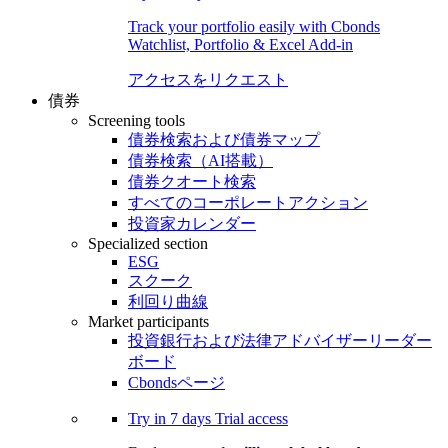
Track your portfolio easily with Cbonds
Watchlist, Portfolio & Excel Add-in
アクセスをリクエスト
債券
Screening tools
債券検索および債券マップ
債券検索（AI搭載）
債券クオート検索
すべてのコーポレートアクション
投資家カレンダー
Specialized section
ESG
スクーク
利回り曲線
Market participants
投資銀行および法律アドバイザーリーダー
ボード
Cbondsページ
Try in
7 days
Trial access