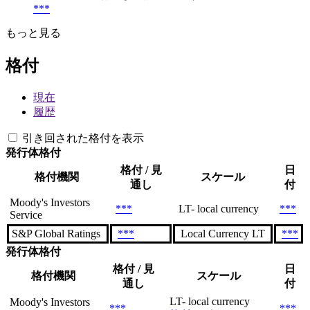
***
もっと見る
格付
現在
履歴
引き回された格付を表示
発行体格付
格付 / 見
日
格付機関
スケール
通し
付
Moody's Investors
***
LT- local currency
***
Service
S&P Global Ratings
***
Local Currency LT
***
発行体格付
格付 / 見
日
格付機関
スケール
通し
付
LT- local currency
Moody's Investors
***
***