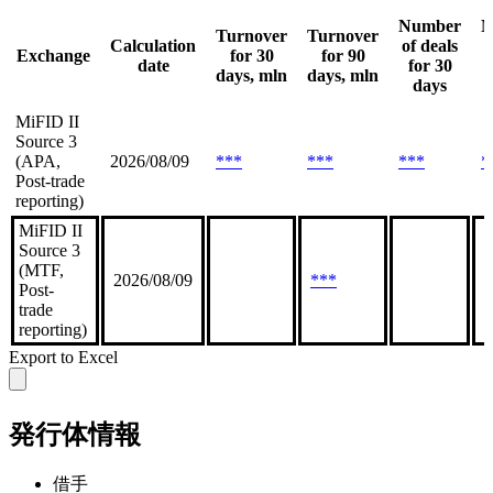
Number
N
Turnover
Turnover
Calculation
of deals
o
Exchange
for 30
for 90
date
for 30
days, mln
days, mln
days
MiFID II
Source 3
(APA,
2026/08/09
***
***
***
*
Post-trade
reporting)
MiFID II
Source 3
(MTF,
2026/08/09
***
*
Post-
trade
reporting)
Export to Excel
発行体情報
借手