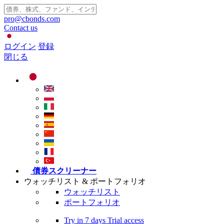
pro@cbonds.com
Contact us
ログイン
登録
閉じる
債券スクリーナー
ウォッチリスト & ポートフォリオ
ウォッチリスト
ポートフォリオ
Try in
7 days
Trial access