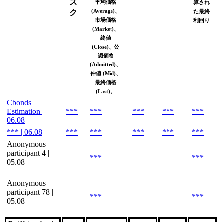
ス
平均価格
算され
(Average)、
ク
た最終
市場価格
利回り
(Market)、
終値
(Close)、公
認価格
(Admitted)、
仲値 (Mid)、
最終価格
(Last)。
Cbonds
Estimation |
***
***
***
***
***
06.08
*** | 06.08
***
***
***
***
***
Anonymous
participant 4 |
***
***
05.08
Anonymous
participant 78 |
***
***
05.08