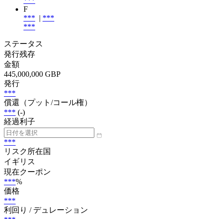
***
F
***
|
***
***
ステータス
発行残存
金額
445,000,000 GBP
発行
***
償還（プット/コール権）
***
(-)
経過利子
***
リスク所在国
イギリス
現在クーポン
***
%
価格
***
利回り / デュレーション