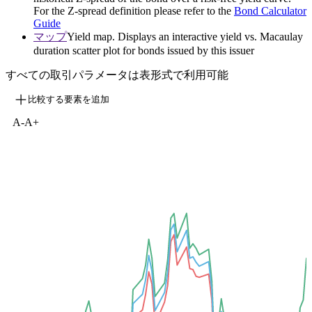
For the Z-spread definition please refer to the
Bond Calculator
Guide
マップ
Yield map. Displays an interactive yield vs. Macaulay
duration scatter plot for bonds issued by this issuer
すべての取引パラメータは表形式で利用可能
比較する要素を追加