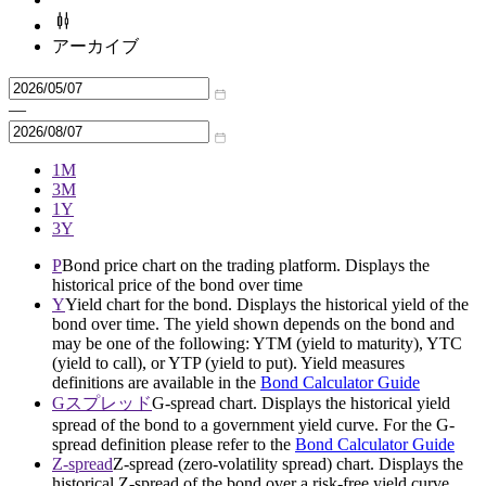
アーカイブ
—
1M
3M
1Y
3Y
P
Bond price chart on the trading platform. Displays the
historical price of the bond over time
Y
Yield chart for the bond. Displays the historical yield of the
bond over time. The yield shown depends on the bond and
may be one of the following: YTM (yield to maturity), YTC
(yield to call), or YTP (yield to put). Yield measures
definitions are available in the
Bond Calculator Guide
Gスプレッド
G-spread chart. Displays the historical yield
spread of the bond to a government yield curve. For the G-
spread definition please refer to the
Bond Calculator Guide
Z-spread
Z-spread (zero-volatility spread) chart. Displays the
historical Z-spread of the bond over a risk-free yield curve.