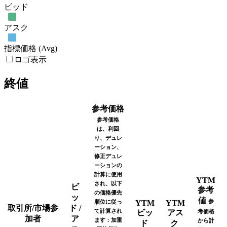
ビッド
アスク
指標価格 (Avg)
ロゴ表示
終値
参考価格
参考価格
は、利回
り、デュレ
ーション、
修正デュレ
ーションの
計算に使用
YTM
され、以下
ビ
参考
の価格優先
ッ
値
参
順位に従っ
YTM
YTM
取引所/市場参
ド /
て計算され
ビッ
アス
考価格
加者
ア
ます：加重
から計
ド
ク