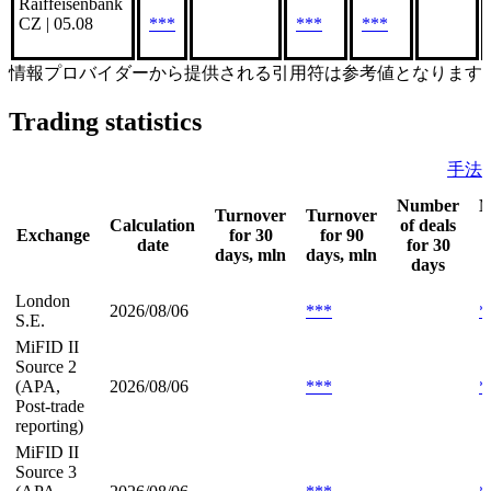
Raiffeisenbank
CZ | 05.08
***
***
***
情報プロバイダーから提供される引用符は参考値となります
Trading statistics
手法
Number
N
Turnover
Turnover
Calculation
of deals
o
Exchange
for 30
for 90
date
for 30
days, mln
days, mln
days
London
2026/08/06
***
*
S.E.
MiFID II
Source 2
(APA,
2026/08/06
***
*
Post-trade
reporting)
MiFID II
Source 3