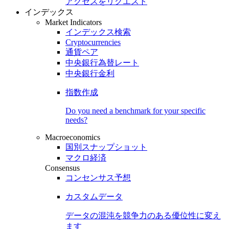
アクセスをリクエスト
インデックス
Market Indicators
インデックス検索
Cryptocurrencies
通貨ペア
中央銀行為替レート
中央銀行金利
指数作成
Do you need a benchmark for your specific
needs?
Macroeconomics
国別スナップショット
マクロ経済
Consensus
コンセンサス予想
カスタムデータ
データの混沌を競争力のある
優位性
に変え
ます