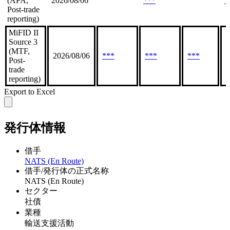
(APA,
2026/08/06
***
*
Post-trade
reporting)
MiFID II
Source 3
(MTF,
2026/08/06
***
***
***
*
Post-
trade
reporting)
Export to Excel
発行体情報
借手
NATS (En Route)
借手/発行体の正式名称
NATS (En Route)
セクター
社債
業種
輸送支援活動