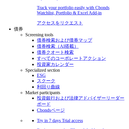
Track your portfolio easily with Cbonds
Watchlist, Portfolio & Excel Add-in
アクセスをリクエスト
債券
Screening tools
債券検索および債券マップ
債券検索（AI搭載）
債券クオート検索
すべてのコーポレートアクション
投資家カレンダー
Specialized section
ESG
スクーク
利回り曲線
Market participants
投資銀行および法律アドバイザーリーダー
ボード
Cbondsページ
Try in
7 days
Trial access