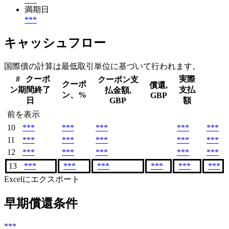
満期日
***
キャッシュフロー
国際債の計算は最低取引単位に基づいて行われます。
#
クーポ
実際
クーポン支
クーポ
償還,
ン期間終了
支払
払金額,
ン、%
GBP
日
GBP
額
前を表示
10
***
***
***
***
***
11
***
***
***
***
***
12
***
***
***
***
***
13
***
***
***
***
***
***
Excelにエクスポート
早期償還条件
***