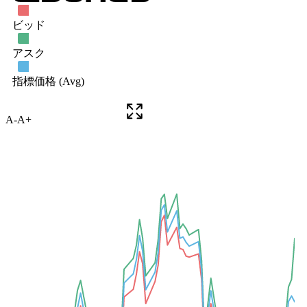
A-
A+