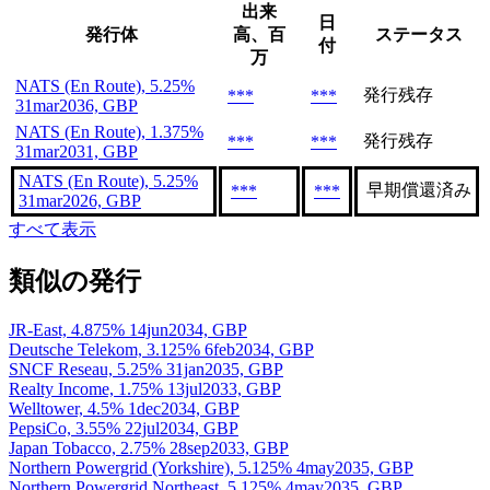
出来
日
発行体
高、百
ステータス
付
万
NATS (En Route), 5.25%
発行残存
***
***
31mar2036, GBP
NATS (En Route), 1.375%
発行残存
***
***
31mar2031, GBP
NATS (En Route), 5.25%
早期償還済み
***
***
31mar2026, GBP
すべて表示
類似の発行
JR-East, 4.875% 14jun2034, GBP
Deutsche Telekom, 3.125% 6feb2034, GBP
SNCF Reseau, 5.25% 31jan2035, GBP
Realty Income, 1.75% 13jul2033, GBP
Welltower, 4.5% 1dec2034, GBP
PepsiCo, 3.55% 22jul2034, GBP
Japan Tobacco, 2.75% 28sep2033, GBP
Northern Powergrid (Yorkshire), 5.125% 4may2035, GBP
Northern Powergrid Northeast, 5.125% 4may2035, GBP