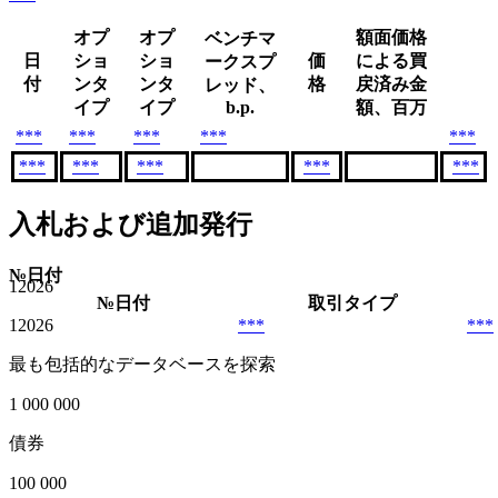
オプ
オプ
額面価格
ベンチマ
日
ショ
ショ
価
による買
ークスプ
付
ンタ
ンタ
格
戻済み金
レッド、
イプ
イプ
b.p.
額、百万
***
***
***
***
***
***
***
***
***
***
入札および追加発行
№
日付
1
2026
№
日付
取引タイプ
1
2026
***
***
最も包括的なデータベースを探索
1 000 000
債券
100 000