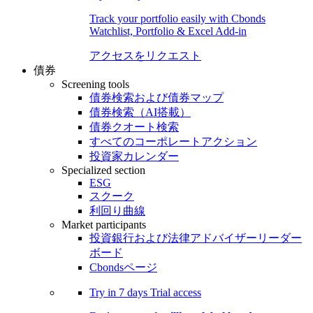
Track your portfolio easily with Cbonds
Watchlist, Portfolio & Excel Add-in
アクセスをリクエスト
債券
Screening tools
債券検索および債券マップ
債券検索（AI搭載）
債券クオート検索
すべてのコーポレートアクション
投資家カレンダー
Specialized section
ESG
スクーク
利回り曲線
Market participants
投資銀行および法律アドバイザーリーダー
ボード
Cbondsページ
Try in
7 days
Trial access