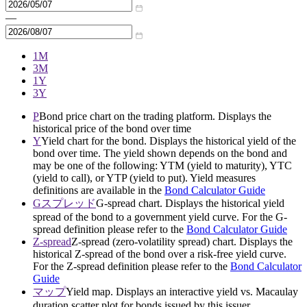
—
1M
3M
1Y
3Y
P
Bond price chart on the trading platform. Displays the
historical price of the bond over time
Y
Yield chart for the bond. Displays the historical yield of the
bond over time. The yield shown depends on the bond and
may be one of the following: YTM (yield to maturity), YTC
(yield to call), or YTP (yield to put). Yield measures
definitions are available in the
Bond Calculator Guide
Gスプレッド
G-spread chart. Displays the historical yield
spread of the bond to a government yield curve. For the G-
spread definition please refer to the
Bond Calculator Guide
Z-spread
Z-spread (zero-volatility spread) chart. Displays the
historical Z-spread of the bond over a risk-free yield curve.
For the Z-spread definition please refer to the
Bond Calculator
Guide
マップ
Yield map. Displays an interactive yield vs. Macaulay
duration scatter plot for bonds issued by this issuer