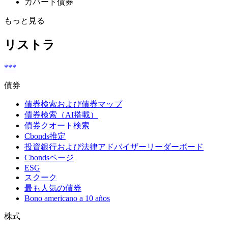
カバード債券
もっと見る
リストラ
***
債券
債券検索および債券マップ
債券検索（AI搭載）
債券クオート検索
Cbonds推定
投資銀行および法律アドバイザーリーダーボード
Cbondsページ
ESG
スクーク
最も人気の債券
Bono americano a 10 años
株式