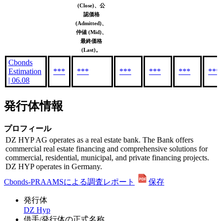
(Close)、公
認価格
(Admitted)、
仲値 (Mid)、
最終価格
(Last)。
Cbonds
Estimation
***
***
***
***
***
***
| 06.08
発行体情報
プロフィール
DZ HYP AG operates as a real estate bank. The Bank offers
commercial real estate financing and comprehensive solutions for
commercial, residential, municipal, and private financing projects.
DZ HYP operates in Germany.
Cbonds-PRAAMSによる調査レポート
保存
発行体
DZ Hyp
借手/発行体の正式名称