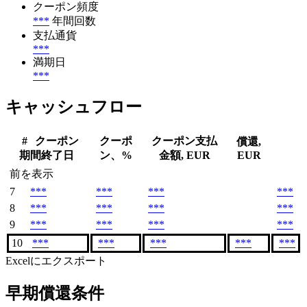
クーポン頻度
***
年間回数
支払通貨
***
満期日
***
キャッシュフロー
#
クーポン
クーポ
クーポン支払
償還,
期間終了日
ン、%
金額, EUR
EUR
前を表示
7
***
***
***
***
8
***
***
***
***
9
***
***
***
***
10
***
***
***
***
***
Excelにエクスポート
早期償還条件