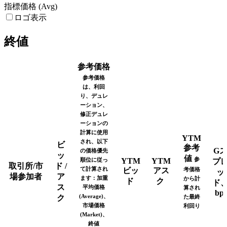
指標価格 (Avg)
ロゴ表示
終値
参考価格
参考価格
は、利回
り、デュレ
ーション、
修正デュレ
ーションの
計算に使用
YTM
され、以下
ビ
参考
G
の価格優先
ッ
値
参
順位に従っ
YTM
YTM
プ
取引所/市
ド /
て計算され
ビッ
アス
考価格
ッ
場参加者
ア
ます：加重
から計
ド
ク
ド
ス
平均価格
算され
bp
(Average)、
ク
た最終
市場価格
利回り
(Market)、
終値