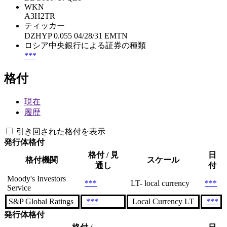
WKN
A3H2TR
ティッカー
DZHYP 0.055 04/28/31 EMTN
ロシア中央銀行による証券の種類
***
格付
現在
履歴
引き回された格付を表示
発行体格付
格付 / 見
日
格付機関
スケール
通し
付
Moody's Investors
***
LT- local currency
***
Service
S&P Global Ratings
***
Local Currency LT
***
発行体格付