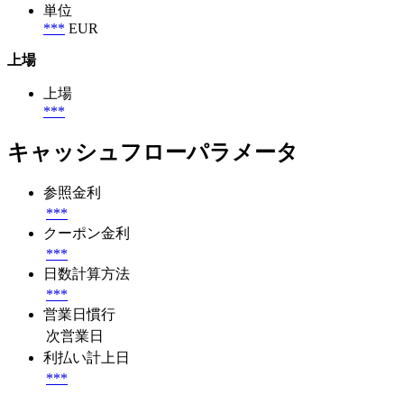
単位
***
EUR
上場
上場
***
キャッシュフローパラメータ
参照金利
***
クーポン金利
***
日数計算方法
***
営業日慣行
次営業日
利払い計上日
***