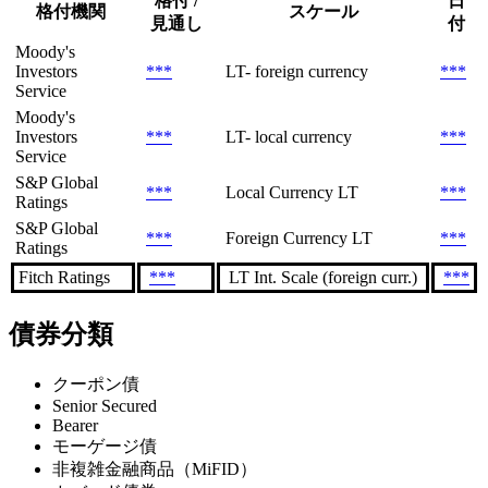
格付 /
日
格付機関
スケール
見通し
付
Moody's
Investors
***
LT- foreign currency
***
Service
Moody's
Investors
***
LT- local currency
***
Service
S&P Global
***
Local Currency LT
***
Ratings
S&P Global
***
Foreign Currency LT
***
Ratings
Fitch Ratings
***
LT Int. Scale (foreign curr.)
***
債券分類
クーポン債
Senior Secured
Bearer
モーゲージ債
非複雑金融商品（MiFID）