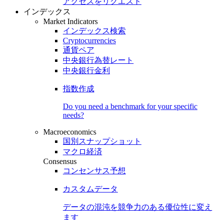
アクセスをリクエスト
インデックス
Market Indicators
インデックス検索
Cryptocurrencies
通貨ペア
中央銀行為替レート
中央銀行金利
指数作成
Do you need a benchmark for your specific
needs?
Macroeconomics
国別スナップショット
マクロ経済
Consensus
コンセンサス予想
カスタムデータ
データの混沌を競争力のある
優位性
に変え
ます