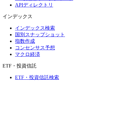
APIディレクトリ
インデックス
インデックス検索
国別スナップショット
指数作成
コンセンサス予想
マクロ経済
ETF・投資信託
ETF・投資信託検索
ニュースおよびリサーチ
市場ニュース
リサーチハブ
Cbondsリサーチ
メディア向けCbonds
用語集
ヘルプ