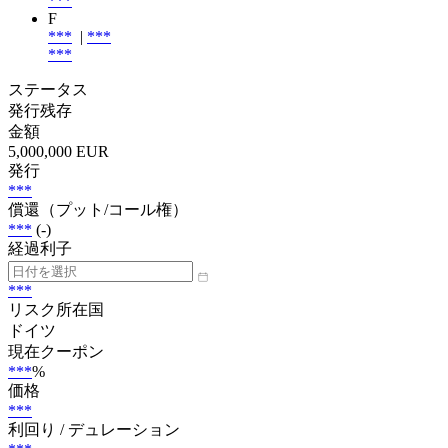
***
F
***
|
***
***
ステータス
発行残存
金額
5,000,000 EUR
発行
***
償還（プット/コール権）
***
(-)
経過利子
***
リスク所在国
ドイツ
現在クーポン
***
%
価格
***
利回り / デュレーション