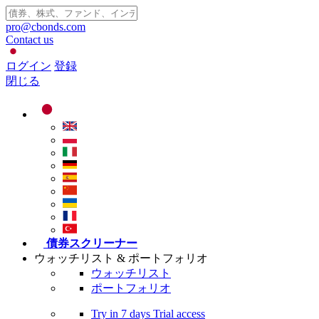
pro@cbonds.com
Contact us
ログイン
登録
閉じる
債券スクリーナー
ウォッチリスト & ポートフォリオ
ウォッチリスト
ポートフォリオ
Try in
7 days
Trial access